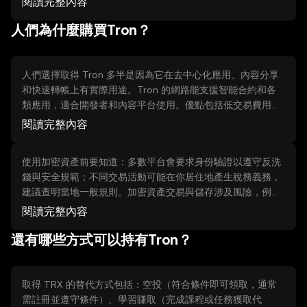
閱讀完整內容
代幣），輸入數量或金額，選擇市價或限價，確認訂單並提
人們為什麼購買Tron？
交。4) 檢查餘額：交易完成後在錢包或資產頁面查看你的
TRX 餘額。
人們選擇取得 Tron 多半是因為它在去中心化應用、內容分享
和快速轉帳上有實際用途。Tron 的網路能支援智能合約和各
類應用，適合開發者和內容平台使用。優點包括低交易費用、
快速確認和廣泛的生態系統；限制則是技術演進與生態競爭的
閱讀完整內容
不確定性，以及需理解使用者端風險。選擇前應評估是否符合
你的實際使用需求，而非期待價格變動。
使用加密資產前要知道：多數平台會要求身份驗證以遵守反洗
錢與安全規範；不同交易活動可能在你居住地產生稅務義務，
建議查明當地一般規則。加密資產交易與儲存涉及風險，例如
市場波動與技術風險。平台通常提供風險揭示，請閱讀服務條
閱讀完整內容
款並保留交易記錄。切勿嘗試規避合規程序或分享敏感個資給
還有哪些方式可以持有Tron？
不明來源。
取得 TRX 的替代方式包括：空投（符合條件即可領取，通常
需註冊並遵守條件）、學習賺取（完成課程或任務獲取代