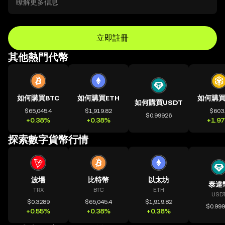
瞭解更多信息
立即註冊
其他熱門代幣
如何購買BTC
如何購買ETH
如何購買
如何購買USDT
$65,045.4
$1,919.82
$603
$0.99926
+0.38%
+0.38%
+1.9
探索數字貨幣行情
波場
比特幣
以太坊
泰達
TRX
BTC
ETH
USD
$0.3289
$65,045.4
$1,919.82
$0.99
+0.55%
+0.38%
+0.38%