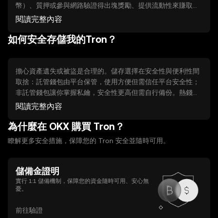
幣）、質押或參與網路驗證得出塊獎勵、提供流動性來賺取手
續費分成，以及推薦或任務獎勵等。這些方式多需一定時間、
閱讀完整內容
技術操作或資本投入，並伴隨智能合約、平台或對手方風險。
如何安全存儲我的Tron？
參與前務必了解規則與可能的安全風險。
擔心資產遺失或被盜是合理的。儲存選擇在安全性與便利性間
取捨：託管錢包由平台保管，使用方便但需信任平台安全性；
非託管錢包讓你掌握私鑰，安全性更高但需自行備份。熱錢包
連網便於交易，冷錢包（離線硬體或紙本）則能降低被駭風
閱讀完整內容
險。基本做法包括備份助記詞、把私鑰離線保存、定期確認平
為什麼在 OKX 購買 Tron？
台資產儲備聲明，並使用官方或信任的工具操作。
瞭解更多安全措施，保障您的 Tron 安全並隨時可用。
儲備金證明
實行 1:1 儲備機制，保障您的資金隨時可用、安心無
憂。
前往驗證