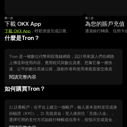
第一步
第二步
下載 OKX App
為您的賬戶充值
下載 OKX App
，輕鬆便捷完成註冊。
通過銀行轉賬、信用卡或 A
什麼是Tron？
Tron 是一種數位代幣和區塊鏈網路，設計用來讓人們在網路
上傳送和使用內容、應用程式與數位資產。想像它像一條快
速、公平的數位高速公路，讓創作者和使用者能直接交換資源
而無需中間人。Tron 解決的是傳統網路中內容分發慢、費用
閱讀完整內容
高或被平台控制的問題，提供更快速的交易、可編程的應用和
如何購買Tron？
去中心化的服務。
1) 註冊帳戶：在平台上建立一個帳戶，輸入基本資料並完成身
份驗證（KYC）。2) 充值資金：登入後前往「充值/入金」，
選擇可用的支付方式如銀行轉帳或信用卡，按指示完成資金入
帳。3) 下單購買：進入交易或買幣頁面，選擇 TRX（Tron 的