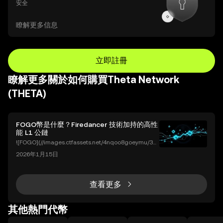
安全
瞭解更多信息
立即註冊
瞭解更多關於如何購買Theta Network
(THETA)
FOGO幣是什麼？Firedancer 技術加持的高性
能 L1 公鏈
![FOGO](//images.ctfassets.net/4nqoo8goeymu/3U
OToNgPsV7EAq5Ju0hqHq/fe67b238d7acfe9edc57
2026年1月15日
d29efe8d8184/fogo.png) 作為加密貨幣投資者，您是
否曾經因為 Solana (SOL) 鏈上交易擁堵而錯失買入良
機？或者在市場劇烈波動時，因為幾秒鐘的延遲而遭受
損失？ 這就是 **FOGO 幣 (FOGO
查看更多
其他熱門代幣