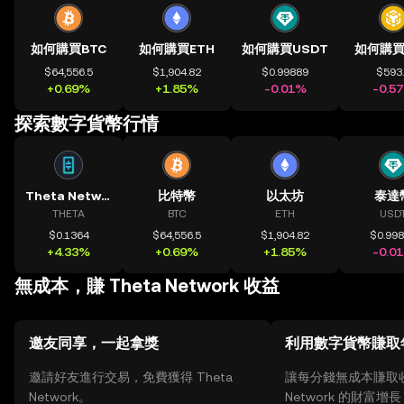
如何購買BTC
如何購買ETH
如何購買USDT
如何購買
$64,556.5
$1,904.82
$0.99889
$593
+0.69%
+1.85%
-0.01%
-0.5
探索數字貨幣行情
Theta Network
比特幣
以太坊
泰達
THETA
BTC
ETH
USD
$0.1364
$64,556.5
$1,904.82
$0.99
+4.33%
+0.69%
+1.85%
-0.0
無成本，賺 Theta Network 收益
邀友同享，一起拿獎
利用數字貨幣賺取
邀請好友進行交易，免費獲得 Theta
讓每分錢無成本賺取收益
Network。
Network 的財富增