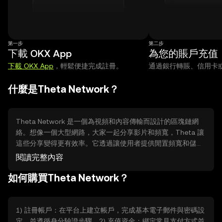
第一步
第二步
下載 OKX App
為您的賬戶充值
下載 OKX App
，輕鬆便捷完成註冊。
通過銀行轉賬、信用卡或 A
什麼是Theta Network？
Theta Network 是一個為視頻和內容傳輸而設計的區塊鏈網
絡。想像一個大型網路，大家一起分享影片和頻寬，Theta 讓
這些分享變得更有效率。它透過讓使用者提供閒置頻寬和儲存
來強化傳輸，解決傳統中心化平台在速度、成本與可靠性上的
閱讀完整內容
限制。系統使用代幣來激勵節點參與，讓內容分發更去中心化
如何購買Theta Network？
且更具可擴展性，適合直播、點播和分散式媒體服務的需求。
1) 註冊帳戶：在平台上建立帳戶，完成基本電子郵件與密碼設
定，並遵循身分驗證步驟。2) 充值資金：綁定常見支付方式並