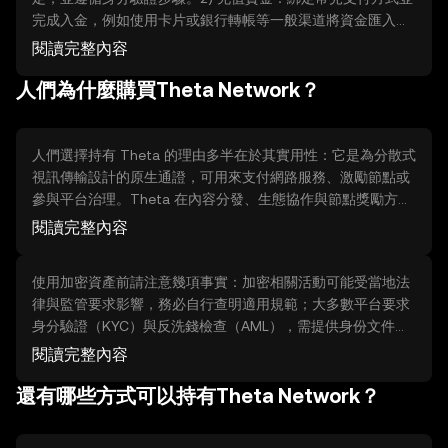
完成入金，例如使用卡片或銀行轉帳等一般渠道將資金匯入平
台帳戶。3) 下單購買：在交易界面搜尋 Theta，選擇買入金額
閱讀完整內容
或數量，確認訂單類型與價格後點擊確認。4) 確認與存放：交
人們為什麼購買Theta Network？
易完成後，檢查帳戶餘額並選擇安全的儲存方式。
人們選擇持有 Theta 的理由多半在於其實用性：它是為分散式
視訊傳輸設計的原生通證，可用來支付網路服務、激勵節點或
參與平台治理。Theta 在內容分發、生態協作與節點獎勵方面
有實際應用，但也有限制，例如技術成熟度、網路採用速度與
閱讀完整內容
運營成本。購買前應評估你想參與的生態功能與個人需求，而
非單純期待價值增長。
使用加密資產前請注意幾項事實：加密相關活動可能受當地法
律與監管要求影響，務必自行查明適用規範；大多數平台要求
身分驗證（KYC）與反洗錢檢查（AML），需提供身份文件；
與任何資產活動相關的報告義務或稅務後果需自行確認。交易
閱讀完整內容
與持有均有風險，保留完整紀錄並了解平台費用與使用條款是
還有哪些方式可以持有Theta Network？
良好做法。