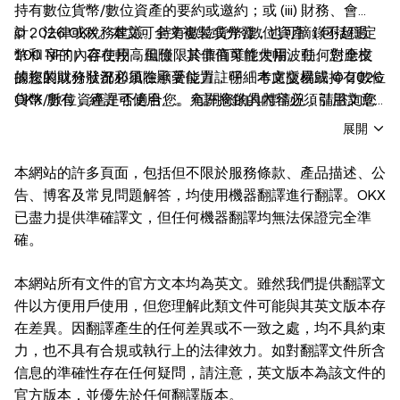
持有數位貨幣/數位資產的要約或邀約；或 (iii) 財務、會
計、法律或稅務建議。持有數位貨幣/數位資產（包括穩定
© 2026 OKX。本文可全文複製或分發，也可摘錄不超過
幣和 NFT）存在較高風險，其價值可能大幅波動。您應根
100 字的內容使用，但僅限於非商業性使用。任何對全文
據您的財務狀況和風險承受能力，仔細考慮交易或持有數位
的複製或分發都必須在顯著位置註明「本文版權歸 © 2026
貨幣/數位資產是否適合您。有關您的具體情況，請諮詢您
OKX 所有，經許可使用」。允許摘錄的內容必須引用文章
的法律/稅務/投資專業人士。本帖中的所有資訊（包括市場
名稱並註明出處，例如「文章名稱，[作者姓名（如適
展開
數據與統計資料）僅作一般性參考。雖然我們在編寫相關數
用）]，© 2026 OKX」。不得對本文進行衍生品創作或其
據和圖表時已採取一切合理措施確保準確，但我們不對其中
他使用。
本網站的許多頁面，包括但不限於服務條款、產品描述、公
可能存在的任何事實錯誤或遺漏承擔任何責任。OKX Web3
告、博客及常見問題解答，均使用機器翻譯進行翻譯。OKX
錢包和 OKX NFT 市場均受
www.okx.com
單獨服務條款的
已盡力提供準確譯文，但任何機器翻譯均無法保證完全準
約束。
確。
本網站所有文件的官方文本均為英文。雖然我們提供翻譯文
件以方便用戶使用，但您理解此類文件可能與其英文版本存
在差異。因翻譯產生的任何差異或不一致之處，均不具約束
力，也不具有合規或執行上的法律效力。如對翻譯文件所含
信息的準確性存在任何疑問，請注意，英文版本為該文件的
官方版本，並優先於任何翻譯版本。