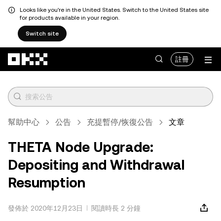
Looks like you're in the United States. Switch to the United States site
for products available in your region.
Switch site
跳轉至主要內容
註冊
幫助中心
公告
充提暫停/恢復公告
文章
THETA Node Upgrade:
Depositing and Withdrawal
Resumption
發佈於 2020年12月23日
閱讀時長 2 分鐘