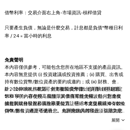
借幣利率：交易介面右上角-市場資訊-槓桿借貸
只要產生負債，無論是什麼交易，計息都是負債*幣種日利
率 / 24 = 當小時的利息
免責聲明
本內容僅供參考，可能包含您所在地區不支援的產品資訊。
本內容無意提供 (i) 投資建議或投資推薦；(ii) 購買、出售或
持有數位貨幣/數位資產的要約或邀約；或 (iii) 財務、會
計、法律或稅務建議。持有數位貨幣/數位資產（包括穩定
© 2026 OKX。本文可全文複製或分發，也可摘錄不超過
幣和 NFT）存在較高風險，其價值可能大幅波動。您應根
100 字的內容使用，但僅限於非商業性使用。任何對全文
據您的財務狀況和風險承受能力，仔細考慮交易或持有數位
的複製或分發都必須在顯著位置註明「本文版權歸 © 2026
貨幣/數位資產是否適合您。有關您的具體情況，請諮詢您
OKX 所有，經許可使用」。允許摘錄的內容必須引用文章
的法律/稅務/投資專業人士。本帖中的所有資訊（包括市場
名稱並註明出處，例如「文章名稱，[作者姓名（如適
展開
數據與統計資料）僅作一般性參考。雖然我們在編寫相關數
用）]，© 2026 OKX」。不得對本文進行衍生品創作或其