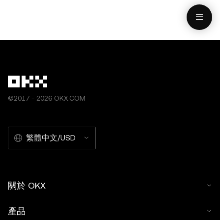
據和圖表時已採取一切合理措施確保準確，但我們不對其中
他使用。
可能存在的任何事實錯誤或遺漏承擔任何責任。OKX Web3
錢包和 OKX NFT 市場均受
www.okx.com
單獨服務條款的
約束。
©2017 - 2026 OKX.COM
繁體中文/USD
關於 OKX
產品