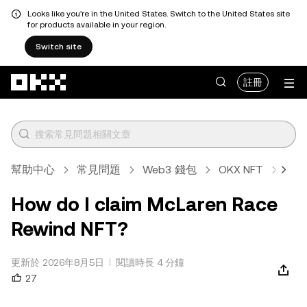
Looks like you're in the United States. Switch to the United States site
for products available in your region.
Switch site
跳轉至主要內容
註冊
幫助中心
常見問題
Web3 錢包
OKX NFT
文章
How do I claim McLaren Race
Rewind NFT?
更新於 2026年8月5日
閱讀時長 4 分鐘
27