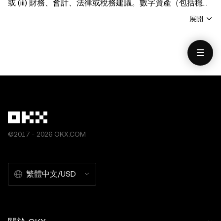
數據及圖表編制，但 OKX 對任何事實錯誤或遺漏不承擔任
或 (iii) 財務、會計、法律或稅務建議。數字資產（包括穩定
何責任或義務。OKX Web3 產品及功能均受
OKX Web3 生
幣和 NFT）受市場波動影響， 涉及高風險，並且可能會貶
展開
態系統服務條款
約束。
值。關於交易或持有數字資產是否適合您的相關問題，請諮
詢您的法律/稅務/投資專業人士。OKX Web3 錢包僅爲一種
自託管錢包軟件服務，讓您可以發現並與第三方平臺交互，
OKX Web3 錢包無法控制此類第三方平臺的服務，也不對
其承擔任何責任。並非所有產品均在所有地區提供。OKX
Web3 錢包及其相關服務不是由 OKX 交易所提供的，並受
OKX Web3 生態系統服務條款
的約束。
©2017 - 2026 OKX.COM
繁體中文/USD