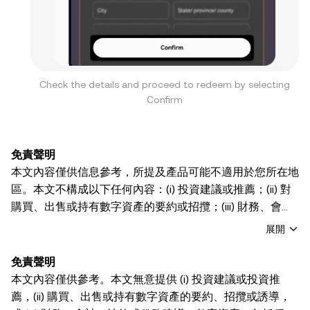
Check the details and proceed to redeem by selecting
Confirm
免責聲明
本文內容僅供信息參考，所提及產品可能不適用於您所在地
區。本文不構成以下任何內容：(i) 投資建議或推薦；(ii) 對
購買、出售或持有數字資產的要約或招攬；(iii) 財務、會
計、法律或稅務建議。持有數字資產（包括穩定幣及NFT）
展開
具有極高風險且價格波動劇烈，您應謹慎評估自身財務狀況
後判斷交易或持有數字資產是否適合您。具體問題請諮詢法
免責聲明
律/稅務/投資領域專業人士。文中信息（含市場數據及統計
本文內容僅供參考。本文無意提供 (i) 投資建議或投資推
信息，如有）均基於一般性目的提供。雖已儘可能審慎處理
薦，(ii) 購買、出售或持有數字資產的要約、招攬或誘導，