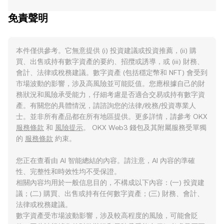
免責聲明
本件僅供參考。它無意提供 (i) 投資建議或投資推薦，(ii) 購
買、出售或持有數字資產的要約、招攬或誘導，或 (iii) 財務、
會計、法律或稅務建議。數字資產 (包括穩定幣和 NFT) 會受到
市場波動的影響，涉及高風險並可能貶值。您應根據自己的財
務狀況和風險承受能力，仔細考慮是否適合交易或持有數字資
產。有關您的具體情況，請諮詢您的法律/稅務/投資專業人
士。並非所有產品都在所有地區提供。更多詳情，請參考 OKX
服務條款
和
風險提示
。 OKX Web3 錢包及其附屬服務受單獨
的
服務條款
約束。
您正在查看由 AI 智能總結的內容。請注意，AI 內容的準確
性、完整性和時效性均不受保證。
相關內容均用於一般信息目的，不構成以下內容：(一) 投資建
議；(二) 購買、出售或持有任何數字資產；(三) 財務、會計、
法律或稅務建議。
數字資產受市場波動影響，涉及較高程度的風險，可能會貶