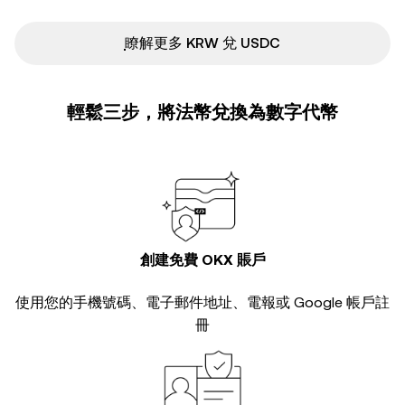
ִִִִִִִִִִִִִִִִִִִִִִִִִִִִִִִִִִִִִִִִִִִִִִִ瞭解更多 KRW 兌 USDC
輕鬆三步，將法幣兌換為數字代幣
創建免費 OKX 賬戶
使用您的手機號碼、電子郵件地址、電報或 Google 帳戶註
冊