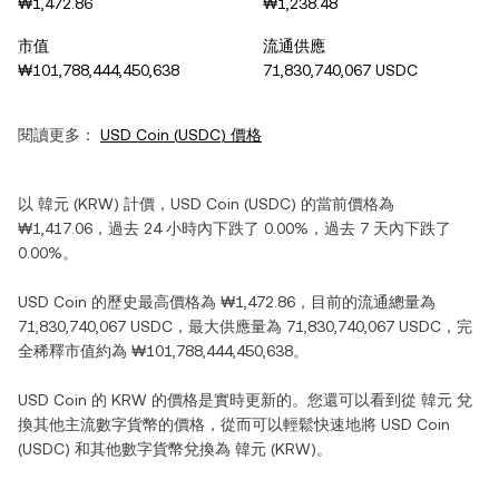
₩1,472.86
₩1,238.48
市值
流通供應
₩101,788,444,450,638
71,830,740,067 USDC
閱讀更多：
USD Coin
(
USDC
) 價格
以
韓元
(
KRW
) 計價，
USD Coin
(
USDC
) 的當前價格為
₩1,417.06
，過去 24 小時內
下跌
了
0.00%
，過去 7 天內
下跌
了
0.00%
。
USD Coin
的歷史最高價格為
₩1,472.86
，目前的流通總量為
71,830,740,067 USDC
，最大供應量為
71,830,740,067 USDC
，完
全稀釋市值約為
₩101,788,444,450,638
。
USD Coin
的
KRW
的價格是實時更新的。您還可以看到從
韓元
兌
換其他主流數字貨幣的價格，從而可以輕鬆快速地將
USD Coin
(
USDC
) 和其他數字貨幣兌換為
韓元
(
KRW
)。