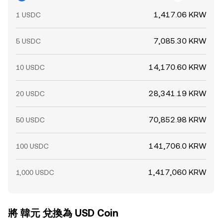
1,417.06 KRW
1 USDC
7,085.30 KRW
5 USDC
14,170.60 KRW
10 USDC
28,341.19 KRW
20 USDC
70,852.98 KRW
50 USDC
141,706.0 KRW
100 USDC
1,417,060 KRW
1,000 USDC
將 韓元 兌換為 USD Coin