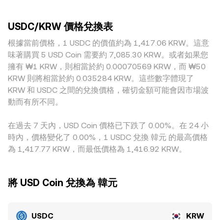
產生影響。技術層面上，永續合約的資金費率變化會改變市場
的平台更容易出現較大偏離。地理與監管因素也會造成溢價或
池中兩種資產的儲備量分別為 x 與 y，瞬時價格可近似為
持倉成本，進而牽動對 USDC 的借用與持有；主要標的（如
折價，例如本地法幣入出金限制、對穩定幣使用的合規要求、
price = y/x；當有人以 USDC 兌出 KRW 對應資產（或與之掛
BTC、ETH）期權到期時的資金再配置，可能引發 USDC 的集
USDC/KRW 價格兌換表
或是特定時段韓國市場的需求偏強，可能使得以 KRW 計價的
鉤的標的）時，池子儲備比發生變化，從而推動價格滑動。綜
中申購或贖回；而鏈上與場外的巨額錢包（whales）進行大規
USDC 產生地區性差異。此外，許多平台的報價鏈路會經由
根據當前價格，1 USDC 的價值約為 1,417.06 KRW。這意
合而言，單一平台由最後成交與訂單簿深度決定即時價格，跨
模鑄造或贖回，會在短時間內對 USDC/KRW 的報價產生可觀
USDT，例如以 USDC/USDT 與 USDT/KRW 的組合間接形成
平台則由 VWAP 這類指標提供更廣泛的參考，最終反映到
味著購買 5 USD Coin 需要約 7,085.30 KRW。或者如果您
的供需衝擊。
USDC/KRW 報價，當 USDT 相對美元或 KRW 出現小幅溢折
USDC/KRW 的 conversion rate。
擁有 ₩1 KRW，則相當於約 0.00070569 KRW，而 ₩50
價時，會傳導到最終的 USDC/KRW 價格。雖然跨所套利參與
KRW 則將相當於約 0.035284 KRW。這些數字體現了
者會在價差擴大時買低賣高以縮小差距，但受限於提幣與入金
KRW 和 USDC 之間的兌換價格，確切金額可能會因市場波
時間、手續費、合規流程與風險控制，套利無法即刻消除全部
動而有所不同。
差異，因此不同交易所之間仍可能維持短暫而可觀的價差。
在過去 7 天內，USD Coin 價格已下跌了 0.00%。在 24 小
時內，價格變化了 0.00%，1 USDC 兌換 韓元 的最高價格
為 1,417.77 KRW，而最低價格為 1,416.92 KRW。
將 USD Coin 兌換為 韓元
USDC
KRW