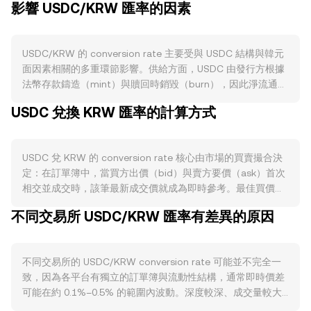
影響 USDC/KRW 匯率的因素
USDC/KRW 的 conversion rate 主要受與 USDC 結構與韓元
面因素相關的多重環節影響。供給方面，USDC 由發行方根據
法幣存款鑄造（mint）與贖回時銷毀（burn），因此淨流通量
會隨鑄造與贖回節奏變化；USDC 無原生「減半」或質押機
USDC 兌換 KRW 匯率的計算方式
制，但在鏈上被鎖定於借貸池、流動性池或支付應用時，流通
於交易所的可售餘量可能暫時下降，對短期供給形成約束。需
求端則取決於 USDC 在交易所報價單位、跨鏈橋與支付結算的
USDC 兌 KRW 的 conversion rate 核心由市場的買賣撮合決
使用強度；在風險偏好上升、現貨與合約保證金需求增加時，
定：在訂單簿中，當買方出價（bid）與賣方要價（ask）首次
USDC 作為結算與避險單位的使用可能擴大，推動 USDC 的買
相交並成交時，該筆最新成交價就成為即時參考。最佳買價與
需抬升其相對 KRW 的定價。同時，整體加密市場與比特幣走
最佳賣價之間的差距稱為價差（spread），其中心值（mid-
勢對穩定幣的場內需求具有關聯性：當 BTC 劇烈波動或上行
不同交易所 USDC/KRW 匯率有差異的原因
price）常作為瞬時參考水準。若觀察多個平台，聚合商會計算
時，USDC 的交易與保證金需求常同步放大；在宏觀層面，美
成交量加權平均價（VWAP）以衡量更具代表性的市場價格，
元強弱與韓元走勢會改變以 KRW 計價的購買力，韓國本地利
公式為：VWAP = Σ(Price_i × Volume_i) / Σ Volume_i。在單筆
率與風險情緒變化也會透過法幣入金與出金節奏反映到
不同交易所的 USDC/KRW conversion rate 可能並不完全一
換算上，若 conversion rate 為 R，則 KRW Value = USDC
USDC/KRW。監管事件方面，與 USDC 儲備披露、托管銀行
致，因為各平台有獨立的訂單簿與流動性結構，通常即時價差
Amount × R，而 USDC Amount = KRW Value / R。除了中心
變動、發行合規框架、以及韓國境內法幣入出金與穩定幣使用
可能在約 0.1%–0.5% 的範圍內波動。深度較深、成交量較大
化訂單簿之外，USDC 在去中心化交易所也有顯著流動性，這
規範相關的政策更新，均可能對鑄造與贖回流速、場內溢折價
的場館，單筆大額交易對價格的衝擊較小；相反，流動性較薄
些自動做市商（AMM）常以 x × y = k 的恆定乘積模型運行，