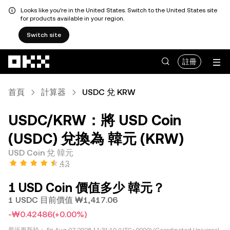
Looks like you're in the United States. Switch to the United States site
for products available in your region.
Switch site
跳轉至主要內容
註冊
首頁
計算器
USDC 兌 KRW
USDC/KRW：將 USD Coin
(USDC) 兌換為 韓元 (KRW)
USD Coin 兌 韓元
4.3
1 USD Coin 價值多少 韓元？
1 USDC 目前價值 ₩1,417.06
-₩0.42486
(+0.00%)