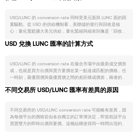
USD/LUNC 的 conversion rate 同時受美元面與 LUNC 面的因
素驅動。從 USD 的供給機制看，美聯儲的發行與回收是核
心：量化寬鬆擴大美元供給，量化緊縮與縮表則像是「回收」
流動性，實質上收緊可得的美元；利率政策改變美元持有與融
USD 兌換 LUNC 匯率的計算方式
資成本，抬升利率通常提升對美元的需求，壓力則可能傳導至
以美元計價的加密資產；與加密鏈上機制不同，USD 並無區塊
獎勵、staking 或 halving，因而政策與銀行體系儲備變化成為
USD/LUNC 的 conversion rate 在撮合市場中由最新成交價形
主導變數。需求方面，全球貿易報價、美元融資與結算、以及
成，也就是買方出價與賣方要價在某一點達成匹配的價格。任
在加密市場中以 USD 或美元掛鉤穩定幣計價的活動量，會影
一時刻，最優買價與最優賣價之間的差距構成價差，兩者的平
響入場購買 LUNC 所需的美元部位，進而作用於 USD/LUNC。
均值可視為參考性的中間價；更深的委託簿通常意味著較小的
宏觀層面上，BTC 的走勢常影響整體風險偏好，若 LUNC 基本
不同交易所 USD/LUNC 匯率有差異的原因
價格衝擊。跨平台觀察時，資料聚合方會計算加權的成交均
面與社群活躍度提升，其相對強弱也會改變該對的短期動能；
價，常用的是成交量加權平均價 VWAP，其公式為 VWAP =
當市場風險偏好轉弱，資金回流美元資產，USD/LUNC 的
Σ(Price_i × Volume_i) / Σ Volume_i，成交量較大的市場對
conversion rate 可能面臨壓力。監管層面，與 USD 相關的政
不同交易所的 USD/LUNC conversion rate 可能略有差異，因
VWAP 的影響更大。對於換算本身，若以每 1 USD 可以兌換
策例如美國銀行與支付通道規範、加密平台對美元入金的限
為每個平台的價格皆由各自獨立的訂單簿決定，即當前該平台
的 LUNC 數量表示 conversion rate，則 LUNC 數量 = USD 金
制、以及對穩定幣的監管走向，會影響以美元直接或間接購買
買賣雙方的即時出價與要價。這種結構使得同一時間出現約
額 × conversion rate；反之，若已知 LUNC 數量與
LUNC 的可行性與成本；針對加密資產分類、交易與託管的監
0.1% 至 0.5% 的正常偏離並不罕見。流動性深度越高的大型平
conversion rate，則 USD 金額 = LUNC 數量 / conversion
管聲明或執法行動，也可能改變美元流向加密市場的節奏。技
台，巨量委託造成的價格衝擊越小，報價更貼近市場共識；相