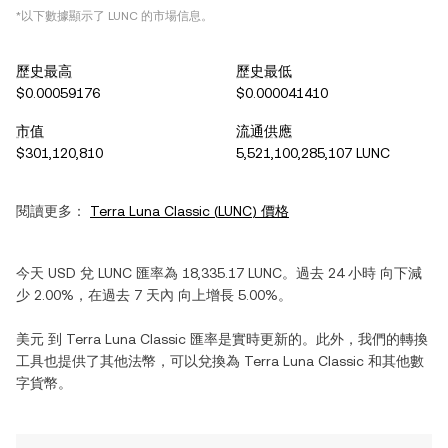
*以下數據顯示了
LUNC
的市場信息。
歷史最高
歷史最低
$0.00059176
$0.000041410
市值
流通供應
$301,120,810
5,521,100,285,107 LUNC
閱讀更多：
Terra Luna Classic
(
LUNC
) 價格
今天
USD
兌
LUNC
匯率為
18,335.17
LUNC
。過去 24 小時
向下減
少
2.00%
，在過去 7 天內
向上增長
5.00%
。
美元
到
Terra Luna Classic
匯率是實時更新的。此外，我們的轉換
工具也提供了其他法幣，可以兌換為
Terra Luna Classic
和其他數
字貨幣。