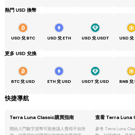
熱門 USD 換幣
USD 兌 BTC
USD 兌 ETH
USD 兌 USDT
USD 兌
ִִִִִִִִִִִִִִִִִִִִִִִִִִִִִִִִִִִִִִִִִִִִִִִִ更多 USD 兌換
BTC 兌 USD
ETH 兌 USD
USDT 兌 USD
BNB 兌
快捷導航
Terra Luna Classic購買指南
查看 Terra Luna
開始入門數字貨幣可能會讓人覺得不知所
參考 Terra Luna C