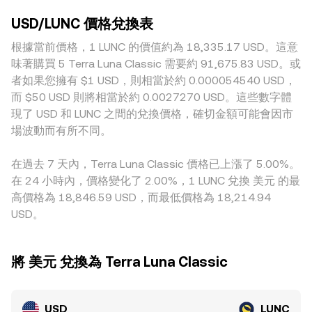
rate。在去中心化流動性對（多以美元掛鉤穩定幣為代理）占
術面上，LUNC 永續合約的資金費率、期權到期集中日、現貨
對地，流動性較薄或用戶分佈特殊的平台，價格更容易與整體
比較高的情況下，AMM 池常依循 x × y = k 的恆定乘積模型運
與合約基差、以及大額錢包的鏈上轉移與場內委託，常帶來短
USD/LUNC 價格兌換表
均值出現短暫偏離。與 USD 相關的地域與監管差異也會造成
作，其中 x 與 y 分別代表池中兩種資產的儲備，價格近似為
期波動；若主要流動性來源以美元掛鉤穩定幣計價，該穩定幣
溢價或折價，例如美元入金通道的便利性、法遵要求、與銀行
根據當前價格，1 LUNC 的價值約為 18,335.17 USD。這意
y/x；當有人用 USD 代理資產換入 LUNC，池中儲備比例改
相對 USD 的微小溢折價亦會透過報價傳導到 USD/LUNC 的
結算成本等因素。許多平台實際成交以 USDT 等美元掛鉤穩定
變，價格隨之調整，並透過聚合器與做市活動反映到整體
味著購買 5 Terra Luna Classic 需要約 91,675.83 USD。或
conversion rate。
幣為主，USDT 相對 USD 的細微基差（溢價或折價）會經由
USD/LUNC 的 conversion rate。
者如果您擁有 $1 USD，則相當於約 0.000054540 USD，
報價傳導至名義上以 USD 表示的 USD/LUNC。跨所套利雖有
而 $50 USD 則將相當於約 0.0027270 USD。這些數字體
助於收斂價格，惟受限於入出金費用、鏈上轉移時間、風險限
現了 USD 和 LUNC 之間的兌換價格，確切金額可能會因市
額與合規審核等摩擦，收斂並非即時且可能不完全，因而在不
場波動而有所不同。
同場域仍可觀察到短期的 conversion rate 差異。
在過去 7 天內，Terra Luna Classic 價格已上漲了 5.00%。
在 24 小時內，價格變化了 2.00%，1 LUNC 兌換 美元 的最
高價格為 18,846.59 USD，而最低價格為 18,214.94
USD。
將 美元 兌換為 Terra Luna Classic
USD
LUNC