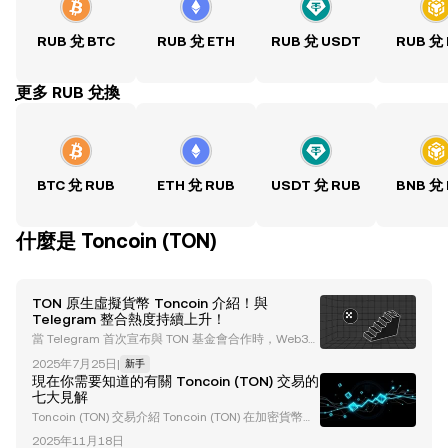
RUB 兌 BTC
RUB 兌 ETH
RUB 兌 USDT
RUB 兌
ִִִִִִִִִִִִִִִִִִִִִִִִִִִִִִִִִִִִִִִִִִִִִִִִ更多 RUB 兌換
BTC 兌 RUB
ETH 兌 RUB
USDT 兌 RUB
BNB 兌
什麼是 Toncoin (TON)
TON 原生虛擬貨幣 Toncoin 介紹！與
Telegram 整合熱度持續上升！
當 Telegram 首次宣布與 TON 基金會合作時，Web3
的未來和其大規模應用引起了廣泛的興奮與期待。這是
2025年7月25日
|
新手
因為 Telegram 選擇開放網路（TON）作為其 Web3 基
現在你需要知道的有關 Toncoin (TON) 交易的
礎設施的首選區塊鏈，從而對 TON 區塊鏈和 Toncoin
七大見解
給予了高度認可。 消息發布後，TON 的價格在接下來
Toncoin (TON) 交易介紹 Toncoin (TON) 在加密貨幣市
的一周內飆升了 42%，這顯示了市場對 TON 成為主流
場中迅速崛起，其市值已超過 220 億美元。作為與 Tel
加密貨幣的期望。如果您是加密貨幣的初學者，可能會
2025年11月18日