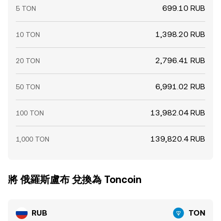
699.10 RUB
5 TON
1,398.20 RUB
10 TON
2,796.41 RUB
20 TON
6,991.02 RUB
50 TON
13,982.04 RUB
100 TON
139,820.4 RUB
1,000 TON
將 俄羅斯盧布 兌換為 Toncoin
RUB
TON