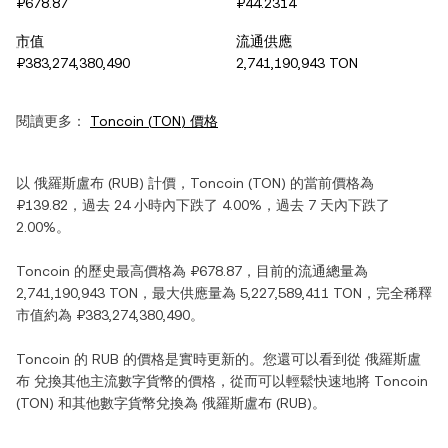
₽678.87
₽44.2314
市值
流通供應
₽383,274,380,490
2,741,190,943 TON
閱讀更多：
Toncoin
(
TON
) 價格
以
俄羅斯盧布
(
RUB
) 計價，
Toncoin
(
TON
) 的當前價格為
₽139.82
，過去 24 小時內
下跌
了
4.00%
，過去 7 天內
下跌
了
2.00%
。
Toncoin
的歷史最高價格為
₽678.87
，目前的流通總量為
2,741,190,943 TON
，最大供應量為
5,227,589,411 TON
，完全稀釋
市值約為
₽383,274,380,490
。
Toncoin
的
RUB
的價格是實時更新的。您還可以看到從
俄羅斯盧
布
兌換其他主流數字貨幣的價格，從而可以輕鬆快速地將
Toncoin
(
TON
) 和其他數字貨幣兌換為
俄羅斯盧布
(
RUB
)。