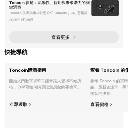
egram 生態系統緊密相連的加密貨幣，TON 在區塊鏈
想
Toncoin 供應：流動性、採用與未來潛力的關
領域中佔據了獨特的位置。儘管面臨監管挑戰，但其與
鍵洞察
Telegram 的無縫整合以及日益增長的機構興趣，使其
Toncoin 供應與市場動態介紹 Toncoin (TON) 憑藉其獨
成為交易者關注的焦點資產。本文將深入探討有關 Ton
特的實用性、機構採用以及與 Telegram 廣大生態系統
coin 交易的關鍵見解、其生態系統以及其增長潛力
2025年8月29日
的無縫整合，在加密貨幣領域迅速獲得關注。本文深入
探討影響 Toncoin 供應、流動性、採用及未來潛力的
因素，同時分析如巨鯨集中度及監管不確定性等挑戰。
Robinhood 在提升 Toncoin 流動性與採用中的角色 重
查看更多
要里程碑：Robinhood 上市 2025 年
快捷導航
Toncoin購買指南
查看 Toncoin 的
開始入門數字貨幣可能會讓人覺得不知所
參考 Toncoin 
措，但學習如何購買比您想象的要簡單。
緒、最新資訊等一手
明智的決策。
立即獲取
查看價格