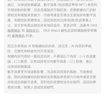
會計、法律或稅務建議。數字資產 (包括穩定幣和 NFT) 會受到
市場波動的影響，涉及高風險並可能貶值。您應根據自己的財
務狀況和風險承受能力，仔細考慮是否適合交易或持有數字資
產。有關您的具體情況，請諮詢您的法律/稅務/投資專業人
士。並非所有產品都在所有地區提供。更多詳情，請參考 OKX
服務條款
和
風險提示
。 OKX Web3 錢包及其附屬服務受單獨
的
服務條款
約束。
您正在查看由 AI 智能總結的內容。請注意，AI 內容的準確
性、完整性和時效性均不受保證。
相關內容均用於一般信息目的，不構成以下內容：(一) 投資建
議；(二) 購買、出售或持有任何數字資產；(三) 財務、會計、
法律或稅務建議。
數字資產受市場波動影響，涉及較高程度的風險，可能會貶
值。因此請根據您的財務狀況和風險承受能力仔細考慮是否要
持有或交易數字資產。若對您的具體情況存在疑問，請諮詢專
業的法務、稅務人員或投資顧問。