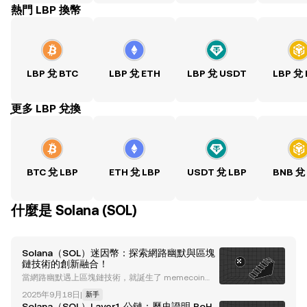
熱門 LBP 換幣
LBP 兌 BTC
LBP 兌 ETH
LBP 兌 USDT
LBP 兌
ִִִִִִִִִִִִִִִִִִִִִִִִִִִִִִִִִִִִִִִִִִִִִִִִ更多 LBP 兌換
BTC 兌 LBP
ETH 兌 LBP
USDT 兌 LBP
BNB 兌
什麼是 Solana (SOL)
Solana（SOL）迷因幣：探索網路幽默與區塊
鏈技術的創新融合！
當網路幽默遇上區塊鏈技術，就誕生了 memecoin
——這些輕鬆有趣的數位資產，因其價格波動而備受關
2025年9月18日
|
新手
注。如今，Solana 網路已成為許多 memecoin 開發者
Solana（SOL）Layer1 公鏈：歷史證明 PoH