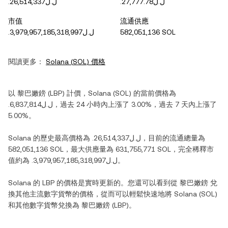
.ل.ل27,777.78
.ل.ل26,514,337
市值
流通供應
.ل.ل3,979,957,185,318,997
582,051,136 SOL
閱讀更多：
Solana
(
SOL
) 價格
以
黎巴嫩鎊
(
LBP
) 計價，
Solana
(
SOL
) 的當前價格為
.ل.ل6,837,814
，過去 24 小時內
上漲
了
3.00%
，過去 7 天內
上漲
了
5.00%
。
Solana
的歷史最高價格為
.ل.ل26,514,337
，目前的流通總量為
582,051,136 SOL
，最大供應量為
631,755,771 SOL
，完全稀釋市
值約為
.ل.ل3,979,957,185,318,997
。
Solana
的
LBP
的價格是實時更新的。您還可以看到從
黎巴嫩鎊
兌
換其他主流數字貨幣的價格，從而可以輕鬆快速地將
Solana
(
SOL
)
和其他數字貨幣兌換為
黎巴嫩鎊
(
LBP
)。