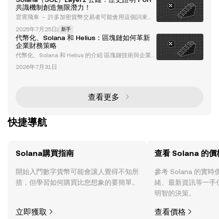
的首選，憑藉其快速的交易速度、相較競爭網絡更低的
共識機制創造無限潛力！
費用、智能合約功能，以及推動網絡發展的強大建設者
雲霄飛車 － 許多加密貨幣交易者可能會用這個詞來描
社區，吸引了大量專案在此發展。 這些優勢促使 Dog
述 Solana 原生 SOL 代幣的興衰。自 2022 年 11 月 FT
wifhat 和 Slothana 等計畫在 Solana 上推出，成功籌
2025年7月25日
|
新手
X 崩盤後跌至 8 美元低點以來，Solana 最近一直在上
集 50 萬美
代幣化、Solana 和 Helius：區塊鏈如何革新
漲。 由於最近比特幣現貨 ETF 可能獲得批准的興奮，
企業財務策略
我們看到 SOL 大幅上漲。因此，該代幣成功消除了所
代幣化、Solana 和 Helius 的介紹 區塊鏈技術與企業
有與 FTX 相關的損失。隨著 SOL 代幣持有者的目光越
財務策略的融合正在革新金融系統，而代幣化正成為創
來越高，對於加密貨幣界的好奇者來說，現在正是時候
2026年7月31日
新的重要驅動力。Helius，一家具有前瞻性思維的公
問
司，正在利用 Solana 的區塊鏈生態系統重新定義財務
管理並解鎖新的金融機會。本文深入探討 Helius 如何
利用代幣化和 Solana 改變企業財務。 什麼是代幣化及
查看更多
其重要性？ 代幣化是將現實世界的資產轉換為區塊鏈
上的數位代幣的過程
快捷導航
Solana購買指南
查看 Solana 的價
開始入門數字貨幣可能會讓人覺得不知所
參考 Solana 的
措，但學習如何購買比您想象的要簡單。
緒、最新資訊等一手
明智的決策。
立即獲取
查看價格