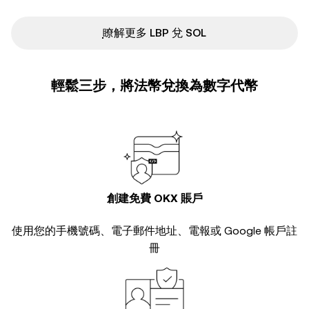
ִִִִִִִִִִִִִִִִִִִִִִִִִִִִִִִִִִִִִִִִִִִִִִִ瞭解更多 LBP 兌 SOL
輕鬆三步，將法幣兌換為數字代幣
創建免費 OKX 賬戶
使用您的手機號碼、電子郵件地址、電報或 Google 帳戶註
冊