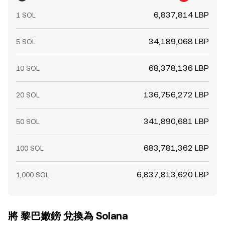
6,837,814 LBP
1 SOL
34,189,068 LBP
5 SOL
68,378,136 LBP
10 SOL
136,756,272 LBP
20 SOL
341,890,681 LBP
50 SOL
683,781,362 LBP
100 SOL
6,837,813,620 LBP
1,000 SOL
將 黎巴嫩鎊 兌換為 Solana