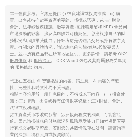
本件僅供參考。它無意提供 (i) 投資建議或投資推薦，(ii) 購
買、出售或持有數字資產的要約、招攬或誘導，或 (iii) 財務、
會計、法律或稅務建議。數字資產 (包括穩定幣和 NFT) 會受到
市場波動的影響，涉及高風險並可能貶值。您應根據自己的財
務狀況和風險承受能力，仔細考慮是否適合交易或持有數字資
產。有關您的具體情況，請諮詢您的法律/稅務/投資專業人
士。並非所有產品都在所有地區提供。更多詳情，請參考 OKX
服務條款
和
風險提示
。 OKX Web3 錢包及其附屬服務受單獨
的
服務條款
約束。
您正在查看由 AI 智能總結的內容。請注意，AI 內容的準確
性、完整性和時效性均不受保證。
相關內容均用於一般信息目的，不構成以下內容：(一) 投資建
議；(二) 購買、出售或持有任何數字資產；(三) 財務、會計、
法律或稅務建議。
數字資產受市場波動影響，涉及較高程度的風險，可能會貶
值。因此請根據您的財務狀況和風險承受能力仔細考慮是否要
持有或交易數字資產。若對您的具體情況存在疑問，請諮詢專
業的法務、稅務人員或投資顧問。