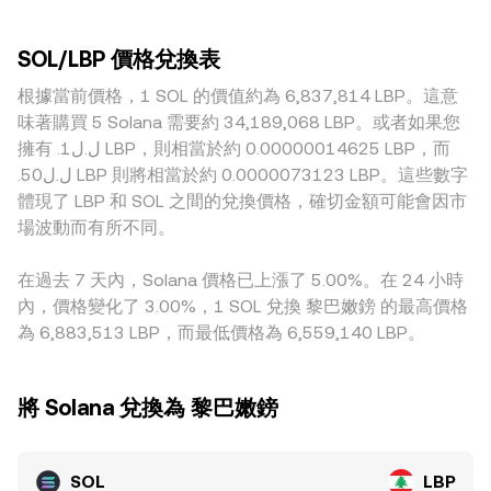
決策、各地對質押與托管的規範、以及跨境法規對 LBP 兌換通
至關重要，深度高的平台能以較小的價格衝擊承接大額交易，
託梯度推動成交價。若考慮 Solana 鏈上 DEX 的流動性，常見
道的限制，均可能在短時間內影響 conversion rate。技術面
而深度不足的平台更容易因連續吃單而偏離整體市場水準。與
自動做市商以恆定乘積模型運作，公式為 x × y = k，其中 x、y
方面，永續合約的資金費率正負與幅度、主要到期日的期權結
SOL/LBP 價格兌換表
地理與監管相關的溢價亦可能出現，包含對 Solana 生態資產
分別為資金池中兩種資產的儲備量；在小幅度交易下，價格近
算、做市商與巨鯨的大額鏈上轉帳與入出金、以及現貨與合約
的合規要求、入金管道可得性、以及以 LBP 計價與結算的限制
根據當前價格，1 SOL 的價值約為 6,837,814 LBP。這意
似為 y/x，當交易導致儲備變動，邊際價格亦即時調整。這些
之間的基差擴窄，常在基本面之外增添短週期波動，令
程度，皆會反映在報價中。有些平台的定價鏈結 USDT 或其他
現貨、合約與鏈上 AMM 的價格訊號共同匯聚為市場對
味著購買 5 Solana 需要約 34,189,068 LBP。或者如果您
SOL/LBP conversion rate 出現快速調整。
穩定幣作為中介，再換算成 LBP，若 USDT 對法幣或對 LBP
SOL/LBP conversion rate 的即時共識。
擁有 .ل.ل1 LBP，則相當於約 0.00000014625 LBP，而
存在微小溢折價與兌付摩擦，會間接影響報出的 SOL/LBP 價
.ل.ل50 LBP 則將相當於約 0.0000073123 LBP。這些數字
格。跨平台套利能在一定程度上縮小差距，但受限於手續費、
體現了 LBP 和 SOL 之間的兌換價格，確切金額可能會因市
提領時間、法規與通道流動性，難以做到即時無縫，因此不同
場波動而有所不同。
交易所之間的 conversion rate 仍可能在短時間內維持差異。
在過去 7 天內，Solana 價格已上漲了 5.00%。在 24 小時
內，價格變化了 3.00%，1 SOL 兌換 黎巴嫩鎊 的最高價格
為 6,883,513 LBP，而最低價格為 6,559,140 LBP。
將 Solana 兌換為 黎巴嫩鎊
SOL
LBP