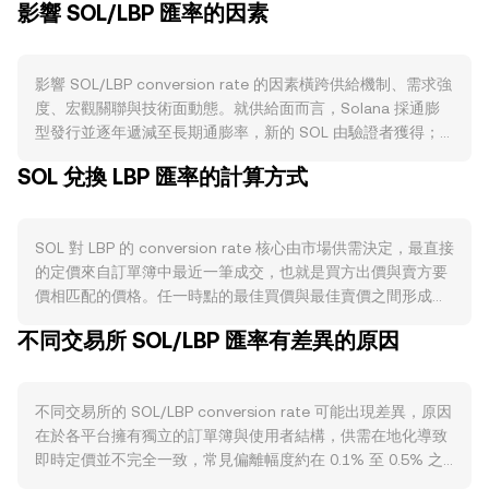
影響 SOL/LBP 匯率的因素
影響 SOL/LBP conversion rate 的因素橫跨供給機制、需求強
度、宏觀關聯與技術面動態。就供給面而言，Solana 採通膨
型發行並逐年遞減至長期通膨率，新的 SOL 由驗證者獲得；
同時網路會銷毀部分交易手續費，於高鏈上活動時可略為降低
SOL 兌換 LBP 匯率的計算方式
流通供給。質押會將大量 SOL 鎖定於驗證節點以維護網路安
全，減少可即時賣出的籌碼；雖然 Solana 並無「減半」機
制，但通膨遞減與費用銷毀的結合仍會影響淨供給。需求面主
SOL 對 LBP 的 conversion rate 核心由市場供需決定，最直接
要取決於 Solana 生態活躍度，包括 DeFi 流動性、NFT 與壓
的定價來自訂單簿中最近一筆成交，也就是買方出價與賣方要
縮 NFT 的鑄造與交易、快速結算的支付與遊戲用例、以及高吞
價相匹配的價格。任一時點的最佳買價與最佳賣價之間形成價
吐量 dApp 的使用熱度；當用例擴張與鏈上交易量上升，對
差，兩者平均值稱為中間價，常被用作即時參考。跨多家交易
SOL 作為手續費與質押資產的需求增加，通常有利於
不同交易所 SOL/LBP 匯率有差異的原因
平台時，資料聚合方會計算加權平均的成交參考，例如成交量
conversion rate。宏觀層面上，SOL 與比特幣走勢存在高度
加權平均價 VWAP = Σ(Price_i × Volume_i) / Σ Volume_i，成
關聯，BTC 的方向常左右加密市場整體風險偏好；同時，
交量較大的場域對整體定價影響更大。對於換算本身，若以即
LBP（黎巴嫩鎊）的強弱、通膨與本地金融情勢也會影響以
不同交易所的 SOL/LBP conversion rate 可能出現差異，原因
時 conversion rate 計，則 LBP 值 = SOL 數量 × conversion
LBP 計價的購買力與報價，市場風險偏好轉變、全球流動性收
在於各平台擁有獨立的訂單簿與使用者結構，供需在地化導致
rate；反之，SOL 數量 = LBP 值 / conversion rate。訂單簿
緊或寬鬆，皆可能放大 SOL/LBP 的短期波動。監管事件亦屬
即時定價並不完全一致，常見偏離幅度約在 0.1% 至 0.5% 之
機制下，連續買賣單在不同價位掛出，深度越充足，單筆大額
關鍵，例如對 Solana 生態的合規審視、交易平台上架或下架
間，但在波動劇烈或流動性稀薄時可能更大。深度與流動性也
交易對價格的衝擊越小；反之深度不足時，連續吃單會順著委