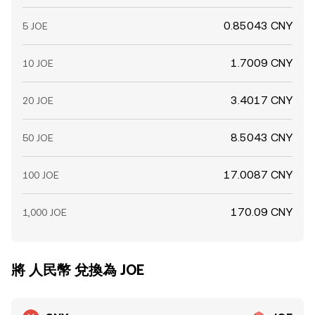
0.85043 CNY
5 JOE
1.7009 CNY
10 JOE
3.4017 CNY
20 JOE
8.5043 CNY
50 JOE
17.0087 CNY
100 JOE
170.09 CNY
1,000 JOE
將 人民幣 兌換為 JOE