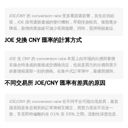
JOE/CNY 的 conversion rate 受多重因素影響，首先在供給
面，JOE 採用通膨遞減的發行機制，早期排放較高、後期逐步
降低，新增供應放緩可減少長期拋壓。同時，質押與鎖倉設計
（如 sJOE、veJOE 等）會吸納流通中的 JOE 以獲取費用分成
JOE 兌換 CNY 匯率的計算方式
或流動性激勵，短期內降低可售持倉。若有團隊或早期投資者
的解鎖排程到期，則可能在特定時間點增加市場供給。需求層
面則與 Trader Joe 生態的實際使用緊密相連：AMM 與
JOE 兌 CNY 的 conversion rate 本質上由市場的出價與要價
Liquidity Book 的交易量與手續費表現、跨鏈部署（例如在
在撮合時達成的最後成交價格決定，也就是買方的出價與賣方
Avalanche、Arbitrum、BNB Chain）的活躍度、用於治理與
的要價相遇那一刻的價格。在集中式訂單簿中，最優買價與最
提升流動性挖礦回報的需求，皆會驅動對 JOE 的購買與持有意
優賣價之間的差距形成即時價差，兩者的平均值可視為當下的
願。宏觀相關性方面，JOE 與整體加密市場高度聯動，比特幣
不同交易所 JOE/CNY 匯率有差異的原因
中間價，提供參考基準。跨多個平台時，數據聚合商常用成交
方向常主導短期波動；而以 CNY 報價時，人民幣對美元的強
量加權平均價（VWAP）來衡量整體價格，計算方式為 VWAP
弱與利率環境會間接影響以 CNY 計價的定價；風險偏好轉變
= Σ(Price_i × Volume_i) / Σ Volume_i，成交量較大的場內價格
（避險或追逐風險資產）同樣會放大波動。監管事件亦不可忽
JOE/CNY 的 conversion rate 在不同平台可能出現差異，最直
權重更高。對於簡單的換算關係，若已知 JOE/CNY 的
視，包括對去中心化交易所與代幣屬性的監管態度、跨境合規
接原因是各交易所的訂單簿相互獨立，買賣力道並不完全一
conversion rate，則 CNY 金額 = JOE 數量 × conversion
變化、以及交易所上架或下架消息，都可能讓 JOE/CNY 的
致，常見即時偏離約在 0.1% 至 0.5% 之間。流動性深度也是
rate，反之 JOE 數量 = CNY 金額 / conversion rate。需要補
conversion rate 出現快速調整。最後，技術層面的動態會疊
關鍵，深度越高的大型平台在大額成交時價格衝擊較小，較小
充的是，JOE 在去中心化交易平台擁有可觀流動性，雖然
加短期波動，例如某些平台上的 JOE 永續合約資金費率偏離、
或新興平台則可能因掛單稀疏出現更明顯的瞬時偏離。對 JOE
Trader Joe 的 Liquidity Book 採用分桶機制，但在直觀層面