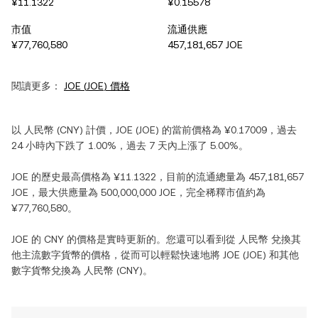
¥11.1322
¥0.15578
市值
流通供應
¥77,760,580
457,181,657 JOE
閱讀更多：
JOE
(
JOE
) 價格
以
人民幣
(
CNY
) 計價，
JOE
(
JOE
) 的當前價格為
¥0.17009
，過去
24 小時內
下跌
了
1.00%
，過去 7 天內
上漲
了
5.00%
。
JOE
的歷史最高價格為
¥11.1322
，目前的流通總量為
457,181,657
JOE
，最大供應量為
500,000,000 JOE
，完全稀釋市值約為
¥77,760,580
。
JOE
的
CNY
的價格是實時更新的。您還可以看到從
人民幣
兌換其
他主流數字貨幣的價格，從而可以輕鬆快速地將
JOE
(
JOE
) 和其他
數字貨幣兌換為
人民幣
(
CNY
)。