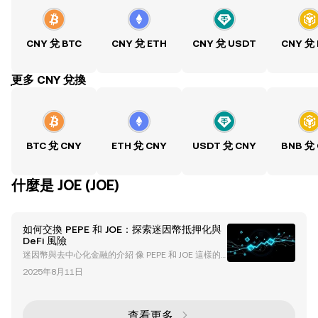
CNY 兌 BTC
CNY 兌 ETH
CNY 兌 USDT
CNY 兌
ִִִִִִִִִִִִִִִִִִִִִִִִִִִִִִִִִִִִִִִִִִִִִִִִ更多 CNY 兌換
BTC 兌 CNY
ETH 兌 CNY
USDT 兌 CNY
BNB 兌
什麼是 JOE (JOE)
如何交換 PEPE 和 JOE：探索迷因幣抵押化與
DeFi 風險
迷因幣與去中心化金融的介紹 像 PEPE 和 JOE 這樣的
迷因幣已成為加密貨幣領域的重要角色，為交易者和投
2025年8月11日
資者提供了獨特的機會。它們與去中心化金融（ DeFi
）平台的整合引入了創新的金融機制，同時也帶來了新
的風險。本文將提供如何交換 PEPE 和 JOE 的完整指
南，探討它們在 DeFi 中的抵押化應用，並分析迷因幣
查看更多