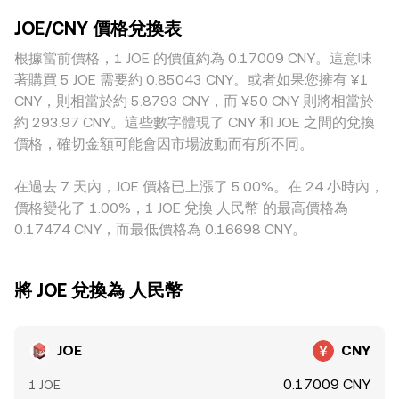
到期結算造成的套保調整、鏈上巨鯨錢包向交易所的大額充值
而言，若平台上主要成交對是 JOE/USDT 或 JOE/USDC，再透
可用經典 AMM 的恒定乘積模型近似解釋，即 x × y = k，其中
或提幣流向，以及做市商庫位調整，這些都會在短時間內影響
JOE/CNY 價格兌換表
過穩定幣對 CNY 的定價折算，則穩定幣相對 CNY 的基差會傳
x、y 為兩種資產的池子儲備量，價格可視為 y/x，當有人用
流動性與成交價格。
導到最終報出的 JOE/CNY 價格。此外，不同地區的合規與法
根據當前價格，1 JOE 的價值約為 0.17009 CNY。這意味
CNY 等價資產（通常經由穩定幣路徑）買入或賣出 JOE 時，
幣出入金條件會造成地域性溢價或折價，CNY 場景下的合規與
池子儲備改變進而推動價格調整。最終，無論是訂單簿的最後
著購買 5 JOE 需要約 0.85043 CNY。或者如果您擁有 ¥1
渠道便利度變化，可能使部分平台對 JOE 的報價相對其他地區
成交價，還是跨平台的 VWAP，或是 AMM 池子的即時邊際價
CNY，則相當於約 5.8793 CNY，而 ¥50 CNY 則將相當於
存在差距。雖然跨所套利會買低賣高以縮小差異，但受限於手
格，皆會共同反映到用於轉換的 JOE/CNY conversion rate
約 293.97 CNY。這些數字體現了 CNY 和 JOE 之間的兌換
續費、轉帳時間、鏈上擁堵與風險承擔等成本，價格並不會完
上。
價格，確切金額可能會因市場波動而有所不同。
全一致，因而仍可見短暫且可變動的跨所價差。
在過去 7 天內，JOE 價格已上漲了 5.00%。在 24 小時內，
價格變化了 1.00%，1 JOE 兌換 人民幣 的最高價格為
0.17474 CNY，而最低價格為 0.16698 CNY。
將 JOE 兌換為 人民幣
JOE
CNY
0.17009 CNY
1 JOE