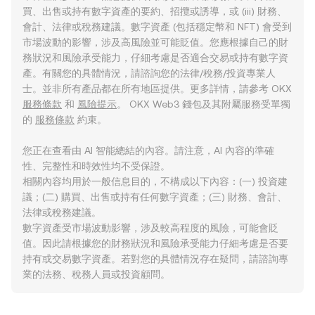
買、出售或持有數字資產的要約、招攬或誘導，或 (iii) 財務、
會計、法律或稅務建議。數字資產 (包括穩定幣和 NFT) 會受到
市場波動的影響，涉及高風險並可能貶值。您應根據自己的財
務狀況和風險承受能力，仔細考慮是否適合交易或持有數字資
產。有關您的具體情況，請諮詢您的法律/稅務/投資專業人
士。並非所有產品都在所有地區提供。更多詳情，請參考 OKX
服務條款
和
風險提示
。 OKX Web3 錢包及其附屬服務受單獨
的
服務條款
約束。
您正在查看由 AI 智能總結的內容。請注意，AI 內容的準確
性、完整性和時效性均不受保證。
相關內容均用於一般信息目的，不構成以下內容：(一) 投資建
議；(二) 購買、出售或持有任何數字資產；(三) 財務、會計、
法律或稅務建議。
數字資產受市場波動影響，涉及較高程度的風險，可能會貶
值。因此請根據您的財務狀況和風險承受能力仔細考慮是否要
持有或交易數字資產。若對您的具體情況存在疑問，請諮詢專
業的法務、稅務人員或投資顧問。