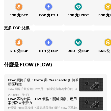
EGP 兌 BTC
EGP 兌 ETH
EGP 兌 USDT
EGP 兌
ִִִִִִִִִִִִִִִִִִִִִִִִִִִִִִִִִִִִִִִִִִִִִִִִ更多 EGP 兌換
BTC 兌 EGP
ETH 兌 EGP
USDT 兌 EGP
BNB 兌
什麼是 FLOW (FLOW)
Flow 網路升級：Forte 與 Crescendo 如何革
新區塊鏈
Flow 網路升級介紹 Flow 是一個以消費者為中心的 Lay
er-1 區塊鏈，因支援 NBA Top Shot、NFL All Day 和 D
2025年10月2日
isney 等應用而廣受讚譽。如今，Flow 正在進行一系列
Flow 區塊鏈與 FLOW 價格：關鍵洞察、應用
變革性的升級，這些升級被命名為 Forte 和 Crescend
案例及未來潛力
o ，旨在擴展 Flow 的生態系統、提升擴展性並改善用
什麼是 Flow 區塊鏈？其架構與目的概述 Flow 區塊鏈
戶體驗。Flow 將主流採用作為核心目標，透過為開發