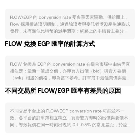
FLOW/EGP 的 conversion rate 受多重因素驅動。供給面上，
Flow 採用權益證明機制，通過驗證者與委託者獎勵產生通膨式
發行，未有類似比特幣的減半週期；網路上的手續費主要分配
給節點參與者，並無長期、系統性的銷毀機制，因此總供給變
FLOW 兌換 EGP 匯率的計算方式
化取決於發行速率與實際被質押鎖倉的 FLOW 規模。若大量
FLOW 被質押或長期鎖定，流通盤面供給下降，對短期賣壓有
緩解效果；相反，解鎖或激勵調整可能增加可流通籌碼。需求
FLOW 兌換為 EGP 的 conversion rate 在撮合市場中由供需直
面則與 Flow 生態活動緊密相連：以 NBA Top Shot 等熱門
接決定：最新一筆成交價，亦即買方出價（bid）與賣方要價
NFT、遊戲與消費級應用為代表的用例會提升對交易手續費與
（ask）相遇的價格，即為當下參考。訂單簿中最佳買價與最
資產結算的需求，開發者對 Cadence 智能合約與新應用的部
佳賣價之差為價差（spread），兩者平均值為中間價（mid
署熱度、錢包與法幣出入金整合程度，都會影響對 FLOW 的實
不同交易所 FLOW/EGP 匯率有差異的原因
price），常用作即時參考定位。跨多個平台時，資料聚合商會
際使用。宏觀層面，FLOW 對比特幣走勢通常具有相關性，整
計算加權平均價格，以成交量加權平均價（VWAP）呈現其代
體加密市場的風險偏好回升或回落，常在短期主導方向；同
表性：VWAP = Σ(Price_i × Volume_i) / Σ Volume_i，成交量較
時，EGP 的強弱、當地通膨與利率環境、外匯管制與可得性也
不同交易平台上的 FLOW/EGP conversion rate 可能並不一
大的市場對 VWAP 影響更高。對使用者而言，簡單換算關係
會反映在 FLOW/EGP 的 conversion rate 上。監管方面，針
致。各平台的訂單簿相互獨立，買賣雙方即時的出價與要價不
為：以 EGP 計價時，EGP 值 = FLOW 數量 × conversion
對數位資產分類與交易合規的政策變動、對 NFT 的規範、以及
同，導致報價在同一時刻出現約 0.1–0.5% 的常見差距，於流
rate；若已知欲換得的 EGP 值，則 FLOW 數量 = EGP 值 /
主要司法轄區對交易平台與代幣上市的審視，都可能引發
動性較薄弱時偏離幅度可能更大。流動性深度亦是關鍵：深度
conversion rate。在某些情境下，FLOW 的定價亦會受去中心
FLOW 定價與流動性的階段性變化；若埃及當地對加密資產的
充足的大型平台能以較小的價格衝擊承接大額委託，而小型或
化交易所影響，特別是當跨鏈或包裝資產在 DEX 上具備可觀