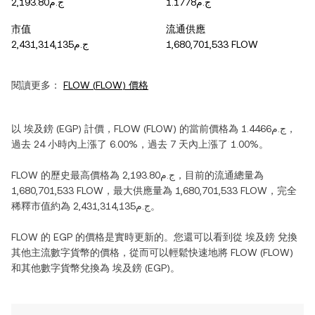
ج.م1.1778
ج.م2,193.80
市值
流通供應
ج.م2,431,314,135
1,680,701,533 FLOW
閱讀更多：
FLOW
(
FLOW
) 價格
以
埃及鎊
(
EGP
) 計價，
FLOW
(
FLOW
) 的當前價格為
ج.م1.4466
，
過去 24 小時內
上漲
了
6.00%
，過去 7 天內
上漲
了
1.00%
。
FLOW
的歷史最高價格為
ج.م2,193.80
，目前的流通總量為
1,680,701,533 FLOW
，最大供應量為
1,680,701,533 FLOW
，完全
稀釋市值約為
ج.م2,431,314,135
。
FLOW
的
EGP
的價格是實時更新的。您還可以看到從
埃及鎊
兌換
其他主流數字貨幣的價格，從而可以輕鬆快速地將
FLOW
(
FLOW
)
和其他數字貨幣兌換為
埃及鎊
(
EGP
)。