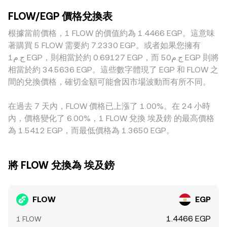
監管與法幣出入金規則收緊或放寬，亦會影響以 EGP 計價的
新興市場的價格對單筆交易更為敏感。此外，地緣與監管差異
流動性時。自動做市商（AMM）常以 x × y = k 的恆定乘積模
可得性與報價。技術層面，合約市場的資金費率、季度或月度
FLOW/EGP 價格兌換表
會造成定價溢折，例如針對 FLOW 上架、法幣入出金與加密資
型定價，其中資金池兩種資產的儲備量分別為 x 與 y，邊際價
的合約與期權到期、做市商倉位調整、鏈上及交易所的大額地
產合規的地區性規範，可能使 EGP 計價市場承受額外成本或
根據當前價格，1 FLOW 的價值約為 1.4466 EGP。這意味
格可近似為 y/x；當大額兌換推動儲備比例變化時，價格會順
址（所謂「巨鯨」）的淨流入流出、以及交易所儲備變化，都
風險溢價。許多平台以 USDT 作為主要中介資產，最終的
勢移動，並經由跨平台套利逐步回歸更廣泛市場的參考水準。
著購買 5 FLOW 需要約 7.2330 EGP。或者如果您擁有
可能在短時間內加劇 FLOW/EGP conversion rate 的波動。
FLOW/EGP 報價常由 FLOW/USDT 與 EGP/USDT 推導而來；
ج.م1 EGP，則相當於約 0.69127 EGP，而 ج.م50 EGP 則將
若 USDT 相對 EGP 出現小幅溢價或折價，會直接反映到以
相當於約 34.5636 EGP。這些數字體現了 EGP 和 FLOW 之
EGP 計價的 FLOW 報價。跨平台套利雖能在價格出現偏離時
間的兌換價格，確切金額可能會因市場波動而有所不同。
買低賣高、收斂差價，但受限於提現與入金時間、鏈上確認、
手續費、KYC 與法規限制等摩擦，收斂並非即時且不一定完
在過去 7 天內，FLOW 價格已上漲了 1.00%。在 24 小時
全，因而保留了不同平台之間的 conversion rate 差異。
內，價格變化了 6.00%，1 FLOW 兌換 埃及鎊 的最高價格
為 1.5412 EGP，而最低價格為 1.3650 EGP。
將 FLOW 兌換為 埃及鎊
FLOW
EGP
1.4466 EGP
1 FLOW