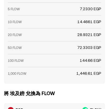
7.2330 EGP
5 FLOW
14.4661 EGP
10 FLOW
28.9321 EGP
20 FLOW
72.3303 EGP
50 FLOW
144.66 EGP
100 FLOW
1,446.61 EGP
1,000 FLOW
將 埃及鎊 兌換為 FLOW