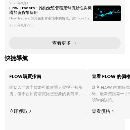
由 Dapper Labs 開發，是一個高性能的區塊鏈，旨在
者和日常用戶量身打造的
2025年9月1日
克服早期網絡面臨的擴展性挑戰。與傳統區塊鏈不同，
Flow Traders：推動受監管穩定幣流動性與機
Flow 採用獨特的多角色架構，將任務分配到不同的節
構加密貨幣採用
點，從而實現更快的交易速度和更低的費用。這種創新
Flow Traders 與其在加密市場中的角色介紹 Flow Trad
的設計使 Flow 特別適合用於遊戲、NFT 和其他高需求
ers 是一家全球知名的流動性提供商與做市商，以其在
的應用場景。 Flow 的架構經過優化，能夠支持不斷增
2025年8月27日
加密貨幣與金融市場中的關鍵角色而聞名。該公司專注
長的去中心化應用（d
於透明性、合規性與創新，已成為數位資產機構採用的
基石。透過先進的做市能力，Flow Traders 正積極塑
造受監管穩定幣與加密貨幣交易的未來。 在本文中，
查看更多
我們將深入探討 Flow Traders 在流動性提供方面的貢
獻、其與歐
快捷導航
FLOW購買指南
查看 FLOW 的價
開始入門數字貨幣可能會讓人覺得不知所
參考 FLOW 的實時
措，但學習如何購買比您想象的要簡單。
緒、最新資訊等一手
明智的決策。
立即獲取
查看價格