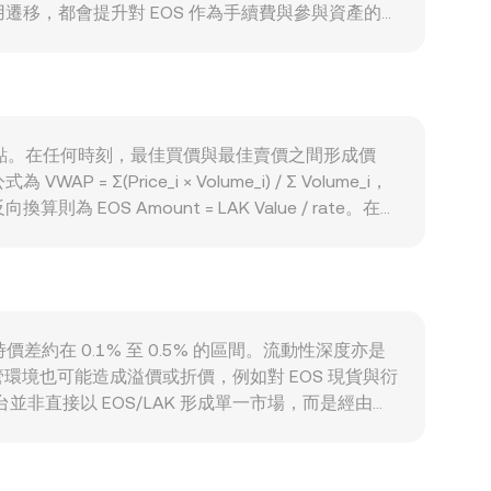
相容應用遷移，都會提升對 EOS 作為手續費與參與資產的實
產整體走勢；同時，LAK 的強弱、境內外匯流動性
代幣發行與交易的合規要求、對法幣出入金的限制、或
度或月度選擇權到期、鏈上大戶錢包的集中轉移與交易
conversion rate。
價相遇的點。在任何時刻，最佳買價與最佳賣價之間形成價
ce_i × Volume_i) / Σ Volume_i，
為 EOS Amount = LAK Value / rate。在許
得的 conversion rate。若參考去中心化
瞬時價格可近似為 y/x，當用戶以 EOS 兌出 LAK 對
OS/LAK 的實際 conversion rate。
價差約在 0.1% 至 0.5% 的區間。流動性深度亦是
境也可能造成溢價或折價，例如對 EOS 現貨與衍
非直接以 EOS/LAK 形成單一市場，而是經由
conversion rate。跨所套利能在價格偏離擴大時買
 conversion rate 仍會存在一定程度