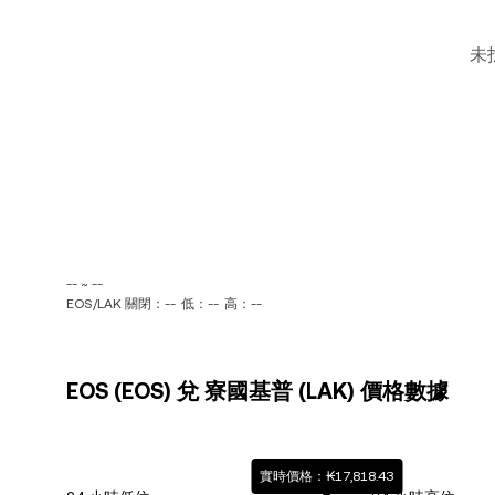
未
-- ~ --
EOS/LAK 關閉：--
低：--
高：--
EOS (EOS) 兌 寮國基普 (LAK) 價格數據
實時價格：₭17,818.43