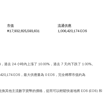
市值
流通供應
₭17,932,825,593,631
1,006,420,174 EOS
3
，過去 24 小時內
上漲
了
10.00%
，過去 7 天內
下跌
了
1.00%
。
,420,174 EOS
，最大供應量為
0 EOS
，完全稀釋市值約為
兌換其他主流數字貨幣的價格，從而可以輕鬆快速地將
EOS
(
EOS
) 和