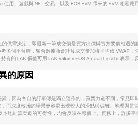
 使用、遊戲與 NFT 交易、以及 EOS EVM 帶來的 EVM 
有較高相關性，而寬鬆或緊縮的全球流動性與風險偏好會影響加密資
EOS/LAK。監管動態亦可能觸發短期波動，例如各司法轄區對
變市場可及性與流動性。技術面上，合約市場的資金費率變化、季
大 EOS/LAK 的波動，這些因素彼此交織，最終體現在實時成交出的 
 基本上由撮合市場上的供需決定，即最新一筆成交價是買方出價與賣方要
聚合數據商會計算成交量加權平均價 VWAP，公式為 VWAP = Σ(Pri
可用 LAK Value = EOS Amount × rate 表示，反向換算則
大的 EOS 賣單可能沿著買單梯度連續成交，導致滑點並改變實際獲
差異的原因
 x × y = k 維持恆定乘積，其中 x、y 分別代表池中兩資產數量，
新成交、訂單簿結構、跨平台 VWAP 與 AMM 定價機制共同構成 E
te 可能出現差異，因為各自的訂單簿是獨立運作的，買賣力道不同，常見即時
，而深度較淺的場景更容易出現較大的滑點與偏離。地理與監管環
以及本地結算渠道的可得性，均會反映在報價上。實務上，許多平台並
 USDT 相對法幣的小幅升貼水會進一步影響最終顯示出的 EOS/LAK 
、風險控管與合規因素，無法保證即時完全消弭差異，因而各平台之間的