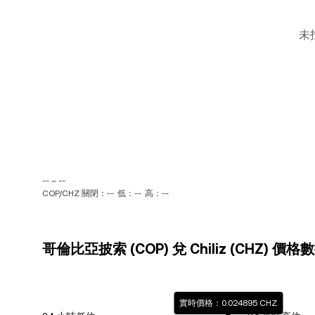
未
-- ~ --
COP/CHZ 關閉：--
低：--
高：--
哥倫比亞披索 (COP) 兌 Chiliz (CHZ) 價格
實時價格：0.024895 CHZ