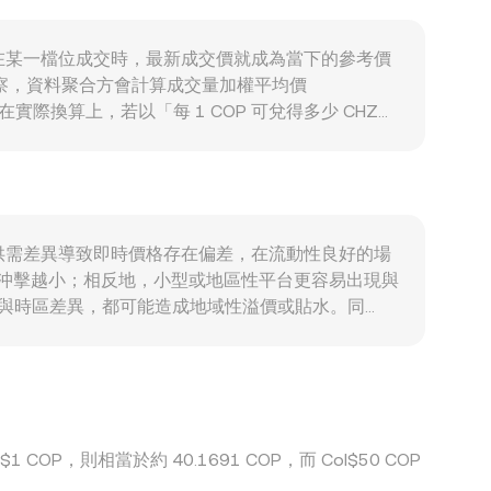
的偏多或偏空、期權到期集中日的未平倉分佈、以及鏈
、假期安排與在岸/離岸報價差，會導致跨時區流動
ask）在某一檔位成交時，最新成交價就成為當下的參考價
觀察，資料聚合方會計算成交量加權平均價
更明顯。在實際換算上，若以「每 1 COP 可兌得多少 CHZ」
COP/USDT、再銜接 CHZ/USDT 的路徑成交，訂價
池，則經典恆定乘積公式 x × y = k 決定池內
此外，訂單簿的掛單深度、吃單規模與連續成交的價格階
結構，供需差異導致即時價格存在偏差，在流動性良好的場
格的沖擊越小；相反地，小型或地區性平台更容易出現與
日與時區差異，都可能造成地域性溢價或貼水。同
USDT 相對法幣出現小幅溢價或折價，會傳導到最終報價。
全消除所有差異，尤其在高波動時段或 COP 銀
1 COP，則相當於約 40.1691 COP，而 Col$50 COP
。