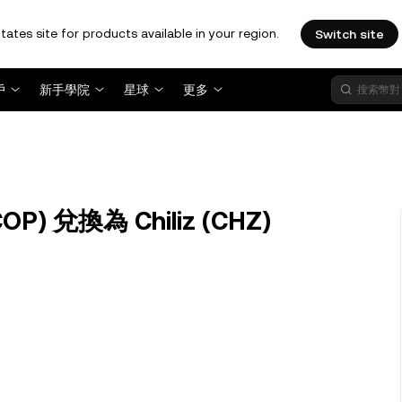
tates site for products available in your region.
Switch site
戶
新手學院
星球
更多
) 兌換為 Chiliz (CHZ)