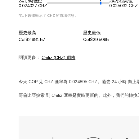
24 小時低位
24 小時高位
0.024027 CHZ
0.025032 CHZ
*以下數據顯示了
CHZ
的市場信息。
歷史最高
歷史最低
Col$2,981.57
Col$39.5065
閱讀更多：
Chiliz
(
CHZ
) 價格
今天
COP
兌
CHZ
匯率為
0.024895
CHZ
。過去 24 小時
向上
哥倫比亞披索
到
Chiliz
匯率是實時更新的。此外，我們的轉換