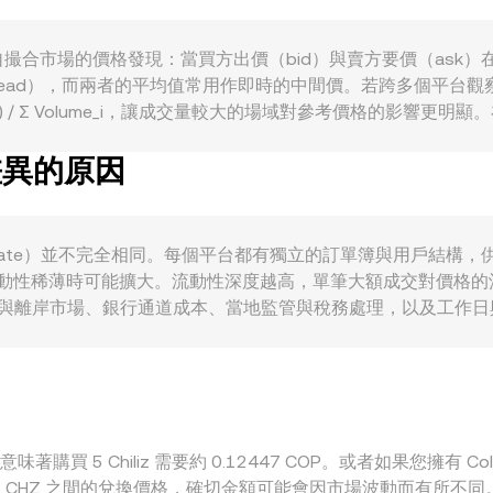
與情緒傳導到該對價。技術層面上，CHZ 永續合約資金費率
都可能在短期內改變買賣盤力量；同時，COP 的銀行營業時段
ate）首先源自撮合市場的價格發現：當買方出價（bid）與賣方要價（
read），而兩者的平均值常用作即時的中間價。若跨多個平台
Volume_i) / Σ Volume_i，讓成交量較大的場域對參考價格的影響
OP 金額 = CHZ 數量 ÷ 轉換率。由於 COP 多以法幣入金或經由 
差異的原因
景中，若涉及以穩定幣或其他資產與 CHZ 的自動做市商（AMM）
與滑點，會間接影響通過該路徑折算出的 COP/CHZ 轉換率。
的沖擊成本。
rsion rate）並不完全相同。每個平台都有獨立的訂單簿與用戶
動或流動性稀薄時可能擴大。流動性深度越高，單筆大額成交對價
在岸與離岸市場、銀行通道成本、當地監管與稅務處理，以及工作
COP/USDT 與 CHZ/USDT 組合推導 COP/CHZ，若 
限於出入金速度、手續費、合規審批與風險承擔能力，套利難以完
著購買 5 Chiliz 需要約 0.12447 COP。或者如果您擁有 Col$
OP 和 CHZ 之間的兌換價格，確切金額可能會因市場波動而有所不同