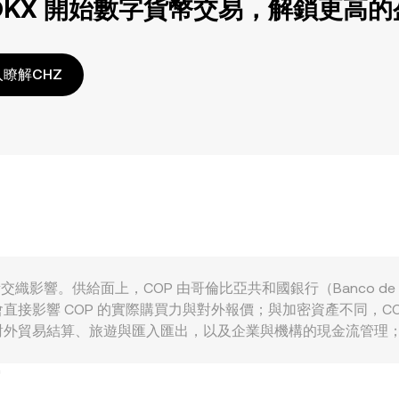
OKX 開始數字貨幣交易，解鎖更高
瞭解CHZ
多重因素交織影響。供給面上，COP 由哥倫比亞共和國銀行（Banco de
接影響 COP 的實際購買力與對外報價；與加密資產不同，C
對外貿易結算、旅遊與匯入匯出，以及企業與機構的現金流管理
市場走勢、比特幣方向以及 CHZ 自身的市場強弱，會透過風險偏好
溢價變化，均可能加大短期波動。監管事件方面，哥倫比亞對加
OP 進入或退出交易平台的便利性與成本，進而反映在 COP/CH