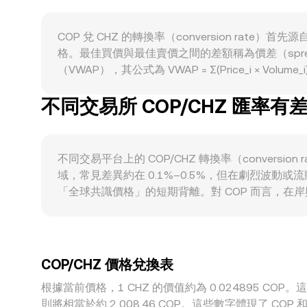
與下架動態、或管制要求出現變化，也會透過流動性
上與場外的大額地址（俗稱「鯨魚」）的買賣節奏，
COP 兌 CHZ 的轉換率（conversion r
性不對稱，疊加造成日內波動。
格。最佳買價與最佳賣價之間的差額稱為價差（sp
（VWAP），其公式為 VWAP = Σ(Price_i × 
表示，則 CHZ 數量 = COP 金額 × 轉換率；反之，C
不同交易所 COP/CHZ 匯率有
會綜合該路徑上各市場的即時價格與深度。在去中心化場
價格，當前價格可視為 y/x；池中相對資產的變動
梯，會使實際可成交價格偏離中間價，形成可觀察
不同交易平台上的 COP/CHZ 轉換率（conve
域，常見差異約在 0.1%–0.5%，但在劇烈波
「全球共識價格」的短期背離。對 COP 而言，
時，許多平台實際報價會通過 USDT 作為中介，例如以 
套利參與者會在平台間低買高賣，以縮小價差，但受
行通道非工作時段。
COP/CHZ 價格兌換表
根據當前價格，1 CHZ 的價值約為 0.024895 COP。這意味
則將相當於約 2,008.46 COP。這些數字體現了 C