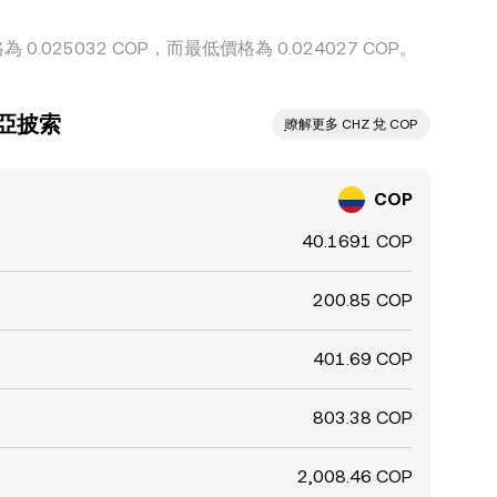
0.025032 COP，而最低價格為 0.024027 COP。
比亞披索
ִִִִִִִִִִִִִִִִִִִִִִִִִִִִִִִִִִִִִִִִִִִִִִִ瞭解更多 CHZ 兌 COP
COP
40.1691 COP
200.85 COP
401.69 COP
803.38 COP
2,008.46 COP