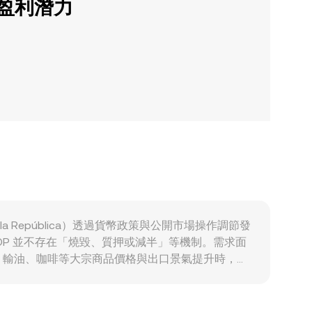
的盈利潛力
 la República）透過貨幣政策與公開市場操作調節發
OP 並不存在「燒毀、質押或減半」等機制。需求面
；輸油、咖啡等大宗商品價格與出口景氣提升時，對
變化影響 COP 兌 CHZ 的即期成交；美元走勢
密資產交易與法幣出入金的規範、稅務申報要求、銀
Z 的轉換率上；若海外對 CHZ 的合規定性、上市