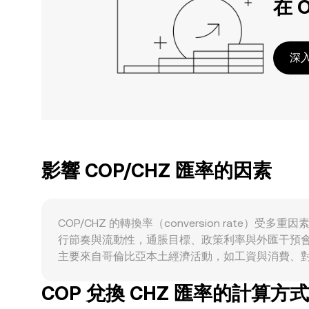
在 
深入
影響 COP/CHZ 匯率的因素
COP/CHZ 的轉換率（conversion rate）受
行節奏與流動性，通脹目標、政策利率與外匯干預會直
主要來自哥倫比亞本土經濟活動，如工資與消費、
COP 的需求通常更穩定。宏觀相關性方面，整體加密
COP 兌換 CHZ 匯率的計算方式
與美債利率、風險偏好上升或降溫、拉美資產風險
行通道與支付機構合規政策的收緊或放寬，都會影響 C