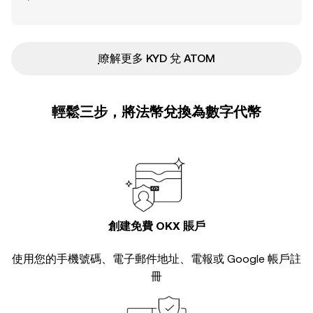
ִִִִִִִִִִִִִִִִִִִִִִִִִִִִִִִִִִִִִִִִִִִִִִִ瞭解更多 KYD 兌 ATOM
輕鬆三步，將法幣兌換為數字代幣
創建免費 OKX 賬戶
使用您的手機號碼、電子郵件地址、電報或 Google 帳戶註
冊