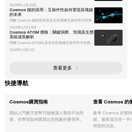
mos 生態系統的基石，負責確保其安全性、去中心化
2025年11月20日
和治理。驗證者在驗證交易、保護網絡安全以及參與塑
Cosmos 鏈的採用：互操作性如何塑造區塊鏈
造生態系統未來的治理決策中扮演著關鍵角色。然而，
的未來
該社群面臨著透明度問題、經濟可持續性以及競爭等挑
理解 Cosmos 鏈的採用及其在區塊鏈互操作性中的角
戰，這些問題引發了重要的討論和舉措。 在本文中，
色 Cosmos 正在透過實現獨立區塊鏈之間的無縫通信
我們將探討影響 Cosmos 驗證者社群的挑戰、治理機
2025年10月29日
和互動，改變區塊鏈的格局。通過其突破性的跨鏈通信
制和創新，同時為委託者和利益相關者提
Cosmos ATOM 價格：關鍵洞察、預測及生態
（Inter-Blockchain Communication, IBC）協議，Co
系統成長解析
smos 解決了加密領域中最緊迫的挑戰之一：互操作
理解 Cosmos (ATOM) 及其在區塊鏈互操作性中的角色
性。本文深入探討了 Cosmos 鏈採用的主要驅動因
Cosmos (ATOM) 是一個區塊鏈平台，旨在解決加密貨
素、生態系統的增長以及影響其未來的因素。 什麼是
2025年10月1日
幣行業最迫切的挑戰之一：互操作性。透過其跨區塊鏈
跨鏈通信（
通信（IBC）協議實現不同區塊鏈之間的無縫通信，Co
smos 致力於創建一個「區塊鏈互聯網」。這種創新的
方法使 Cosmos 成為去中心化經濟的基礎層，促進區
查看更多
塊鏈生態系統的可擴展性、協作性和效率。 Cosmos
架構的核心是 T
快捷導航
Cosmos購買指南
查看 Cosmos 的
開始入門數字貨幣可能會讓人覺得不知所
參考 Cosmos 的
措，但學習如何購買比您想象的要簡單。
緒、最新資訊等一手
明智的決策。