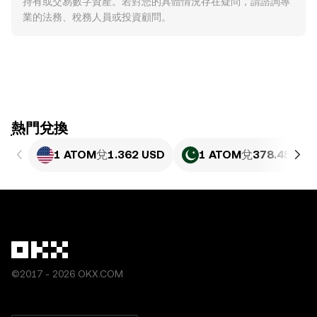
持有或交易數字資產。若對您的具體情況存在疑問，請諮詢專
業的法務、稅務人員或投資顧問。
ִִִִִִִִִִִִִִִִִִִִִִִִִִִִִִִִִִִִִִִִִִִִִִִִ熱門兌換
1 ATOM
兌
1.362 USD
1 ATOM
兌
378.45 PKR
©2017 - 2026 OKX.COM