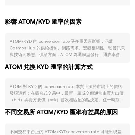
影響 ATOM/KYD 匯率的因素
ATOM/KYD 的 conversion rate 受多重因素影響，涵蓋
Cosmos Hub 的供給機制、網路需求、宏觀相關性、監管訊息
與技術面動態。供給方面，ATOM 為通膨型發行，通膨率會依
據全網質押比率動態調整；當質押占比上升，更多 ATOM 被鎖
ATOM 兌換 KYD 匯率的計算方式
倉，流通供給收縮，賣壓相對降低。Cosmos Hub 並無固定的
「減半」週期，但通膨參數可由治理投票調整；同時，費用與
社群庫房的處置、或特定提案下的銷毀與釋放，均可能改變流
ATOM 對 KYD 的 conversion rate 本質上源於市場上的價格
通節奏。需求面則與生態活躍度緊密相連：跨鏈通訊協議
發現過程：在撮合式交易中，最新一筆成交價通常由買方出價
（IBC）帶動的鏈間資產流動、消費者鏈透過 Interchain
（bid）與賣方要價（ask）首次相匹配的點決定。任一時刻的
Security 借用安全性所產生的質押與分潤誘因、Cosmos 生態
最佳買價與最佳賣價之間形成利差（spread），其平均值為中
DeFi 與 DEX（如 Osmosis）對 ATOM 的抵押與交易需求、以
不同交易所 ATOM/KYD 匯率有差異的原因
間價（mid-price），常被用作參考定價。跨平台觀察時，資
及治理參與與鏈上手續費使用，都會直接影響對 ATOM 的實際
料聚合商會計算成交量加權平均價（VWAP），以放大高成交
需求。宏觀層面上，ATOM 通常對比特幣方向高度敏感；同
量場域對價格的影響，計算式為：VWAP = Σ(Price_i ×
時，KYD 與美元的緊密掛鉤使得美元強弱、利率與全球風險偏
不同交易平台上的 ATOM/KYD conversion rate 可能出現差
Volume_i) / Σ Volume_i。對於單筆轉換的基本計算，若以 r 代
好變化，透過 KYD 的購買力傳導至 ATOM/KYD 的定價。監管