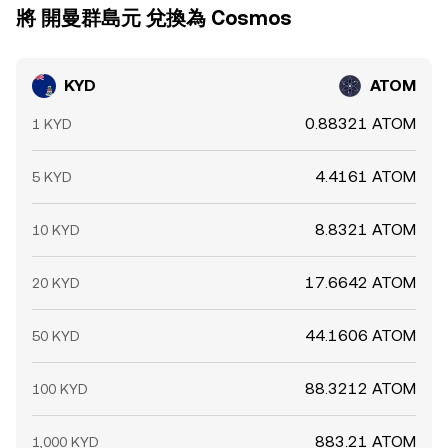
將 開曼群島元 兌換為 Cosmos
KYD
ATOM
0.88321 ATOM
1 KYD
4.4161 ATOM
5 KYD
8.8321 ATOM
10 KYD
17.6642 ATOM
20 KYD
44.1606 ATOM
50 KYD
88.3212 ATOM
100 KYD
883.21 ATOM
1,000 KYD