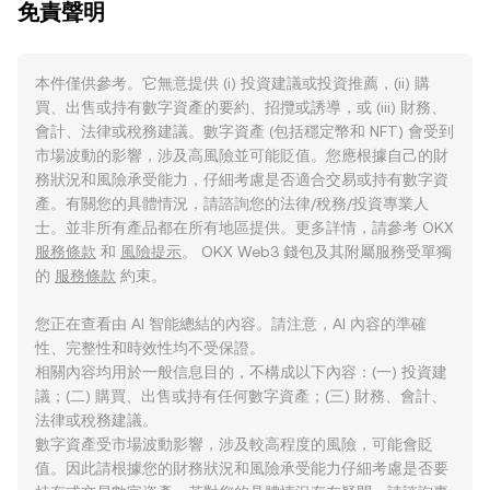
免責聲明
本件僅供參考。它無意提供 (i) 投資建議或投資推薦，(ii) 購
買、出售或持有數字資產的要約、招攬或誘導，或 (iii) 財務、
會計、法律或稅務建議。數字資產 (包括穩定幣和 NFT) 會受到
市場波動的影響，涉及高風險並可能貶值。您應根據自己的財
務狀況和風險承受能力，仔細考慮是否適合交易或持有數字資
產。有關您的具體情況，請諮詢您的法律/稅務/投資專業人
士。並非所有產品都在所有地區提供。更多詳情，請參考 OKX
服務條款
和
風險提示
。 OKX Web3 錢包及其附屬服務受單獨
的
服務條款
約束。
您正在查看由 AI 智能總結的內容。請注意，AI 內容的準確
性、完整性和時效性均不受保證。
相關內容均用於一般信息目的，不構成以下內容：(一) 投資建
議；(二) 購買、出售或持有任何數字資產；(三) 財務、會計、
法律或稅務建議。
數字資產受市場波動影響，涉及較高程度的風險，可能會貶
值。因此請根據您的財務狀況和風險承受能力仔細考慮是否要