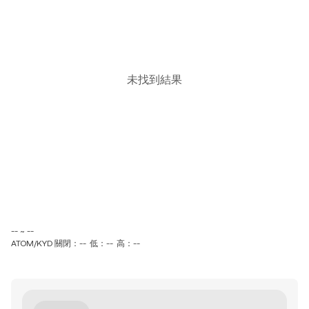
未找到結果
-- ~ --
ATOM/KYD 關閉：--
低：--
高：--