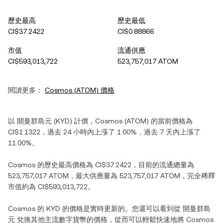
歷史最高
歷史最低
CI$37.2422
CI$0.88866
市值
流通供應
CI$593,013,722
523,757,017 ATOM
閱讀更多：
Cosmos
(
ATOM
) 價格
以
開曼群島元
(
KYD
) 計價，
Cosmos
(
ATOM
) 的當前價格為
CI$1.1322
，過去 24 小時內
上漲
了
1.00%
，過去 7 天內
上漲
了
11.00%
。
Cosmos
的歷史最高價格為
CI$37.2422
，目前的流通總量為
523,757,017 ATOM
，最大供應量為
523,757,017 ATOM
，完全稀釋
市值約為
CI$593,013,722
。
Cosmos
的
KYD
的價格是實時更新的。您還可以看到從
開曼群島
元
兌換其他主流數字貨幣的價格，從而可以輕鬆快速地將
Cosmos