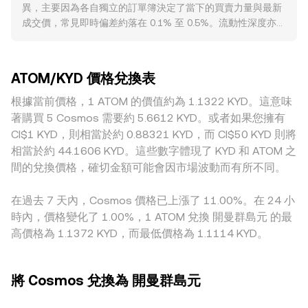
異，主要因為各自獨立的訂單簿決定了當下的買賣力量與最新
表當下 ATOM/KYD 的 conversion rate，則 KYD Value =
方面，針對質押服務的合規規範、交易平台的上市與下架政
成交價，常見即時偏差約落在 0.1% 至 0.5%。流動性深度亦是
ATOM Amount × r，而 ATOM Amount = KYD Value / r。除
策、以及對質押獎勵的稅務處理，都可能改變市場流動性與參
關鍵：深度較高的市場能以較小的價格衝擊吸收大單，價格更
了撮合式訂單簿機制外，ATOM 在去中心化交易平台亦有可觀
與度，進而影響 conversion rate。技術與衍生品動態亦會帶
貼近廣義共識；而流動性較淺的平台對單筆大額交易更敏感，
流動性，例如以自動做市商（AMM）模型運行的 DEX，透過
來短期波動：永續合約的資金費率正負偏離、季度合約基差、
偏離幅度也可能放大。地理與監管因素會帶來地區性溢價或折
恆定乘積公式 x × y = k 維持池子平衡，其中兩種資產儲備量分
特定到期日的選擇權倉位變化，以及鏈上與交易所之間的大額
ATOM/KYD 價格兌換表
價，例如某些司法管轄區對質押服務、上架規則或法幣入金之
別為 x 與 y，池內即時價格可近似為 price = y/x；當有人以
錢包（俗稱「巨鯨」）轉帳與掛單行為，都常在事件窗口中強
限制，可能影響到 ATOM 的資金可得性與報價。許多平台對
根據當前價格，1 ATOM 的價值約為 1.1322 KYD。這意味
ATOM 兌出 KYD 或相反方向交易時，池中儲備改變，進而推
化波動，為 ATOM/KYD 的短線走勢增添變數。
ATOM 的主要報價先以 USDT 或 USD 為中介，再折算至
動池內價格向新的均衡移動。綜合多來源報價時，平台通常參
著購買 5 Cosmos 需要約 5.6612 KYD。或者如果您擁有
KYD，因而 USDT 相對 USD 的溢折、以及 USD 與 KYD 掛鉤
考多個訂單簿與流動性池的價格與深度，並按成交量或流動性
CI$1 KYD，則相當於約 0.88321 KYD，而 CI$50 KYD 則將
機制在不同時點的偏差，會層層傳導至最終的 ATOM/KYD 報
權重計入，以在不同流動性環境下提供更穩健的 conversion
相當於約 44.1606 KYD。這些數字體現了 KYD 和 ATOM 之
價。跨所套利能在價格產生差價時買低賣高，對價格收斂起到
rate。
間的兌換價格，確切金額可能會因市場波動而有所不同。
穩定作用，但受限於手續費、充提時間、鏈上轉移延遲（包括
IBC 跨鏈耗時）與可用信貸等現實成本，套利未必能即時且完
在過去 7 天內，Cosmos 價格已上漲了 11.00%。在 24 小
全消除各地區與平台之間的 conversion rate 差距。
時內，價格變化了 1.00%，1 ATOM 兌換 開曼群島元 的最
高價格為 1.1372 KYD，而最低價格為 1.1114 KYD。
將 Cosmos 兌換為 開曼群島元