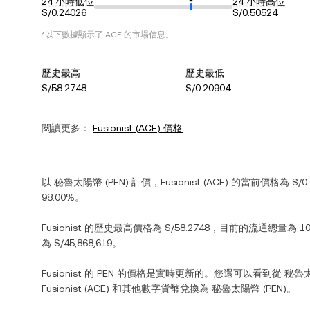
24 小時低位
24 小時高位
S/0.24026
S/0.50524
*以下數據顯示了
ACE
的市場信息。
歷史最高
歷史最低
S/58.2748
S/0.20904
閱讀更多：
Fusionist
(
ACE
) 價格
以
秘魯太陽幣
(
PEN
) 計價，
Fusionist
(
ACE
) 的當前價格為
S/0
98.00%
。
Fusionist
的歷史最高價格為
S/58.2748
，目前的流通總量為
10
為
S/45,868,619
。
Fusionist
的
PEN
的價格是實時更新的。您還可以看到從
秘魯
Fusionist
(
ACE
) 和其他數字貨幣兌換為
秘魯太陽幣
(
PEN
)。