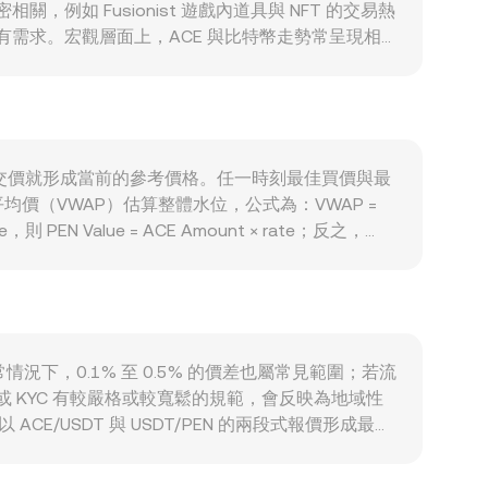
如 Fusionist 遊戲內道具與 NFT 的交易熱
有需求。宏觀層面上，ACE 與比特幣走勢常呈現相
onversion rate，秘魯通膨、利率與外匯流動性
，或針對加密法幣通道與稅務申報的新規，都可能迅
大小會影響多空部位成本與槓桿需求，期權到期與倉位
n rate 造成可觀擾動。
，最新成交價就形成當前的參考價格。任一時刻最佳買價與最
（VWAP）估算整體水位，公式為：VWAP =
 PEN Value = ACE Amount × rate；反之，
自動做市商（AMM）機制會參與價格發現，典型恆定乘積模型
並推動 ACE/PEN 的即時 conversion rate
常情況下，0.1% 至 0.5% 的價差也屬常見範圍；若流
 KYC 有較嚴格或較寬鬆的規範，會反映為地域性
E/USDT 與 USDT/PEN 的兩段式報價形成最終
PEN。雖然套利者會在平台間買低賣高以收斂價差，但受限於手續