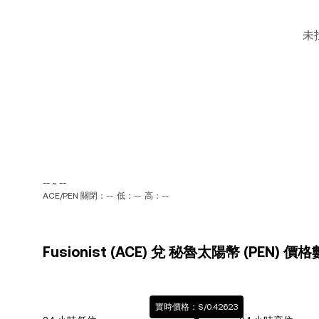
未
-- ~ --
ACE/PEN 關閉：--
低：--
高：--
Fusionist (ACE) 兌 秘魯太陽幣 (PEN) 價
實時價格：S/0.42623