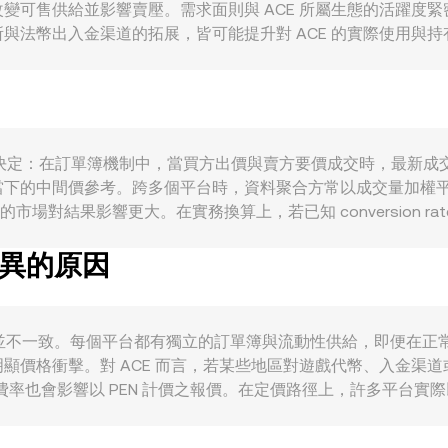
供給並影響賣壓。需求面則與 ACE 所屬生態的活躍度緊密相關，例
法幣出入金渠道的拓展，皆可能提升對 ACE 的實際使用與持
高；同時，PEN 的強弱亦會改變以 PEN 計價的 ACE/PEN c
同樣重要，若有針對遊戲代幣、代幣發售與交易規範的政策更新
，若 ACE 在主要平台設有永續合約或期權，資金費率的正負與
）充值或提幣動作，也常在短期內對 ACE/PEN conversio
 本質上由市場供需決定：在訂單簿機制中，當買方出價與賣方要價成交時
下的中間價參考。跨多個平台時，資料聚合方常以成交量加權平均價
中成交量較大的市場對結果影響更大。在實務換算上，若已知 conversion rate，則
e。除了中心化訂單簿外，若 ACE 在去中心化交易所擁有可觀流動性，則
差異的原因
與 y，瞬時價格可近似為 y/x；當大額換幣改變池子儲備比例時，會產生滑點
rate 可能並不一致。每個平台都有獨立的訂單簿與流動性供給，即便在正
價格衝擊。對 ACE 而言，若某些地區對遊戲代幣、入金渠道或
也會影響以 PEN 計價之報價。在定價路徑上，許多平台實際以 AC
T 對 PEN 出現小幅溢折價（即所謂基差）時，也會被傳導至 ACE/
時、完全消除差異，因此短期內仍可能看到跨所報價的波動。