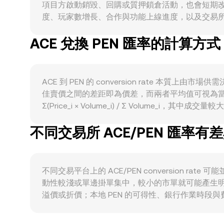
項目方啟動銷毀、回購或質押鎖倉活動，也會短期改變可售
度、玩家數增長、合作與功能上線進度，以及交易所與
關性，市場整體風險偏好轉強時，對加密資產的承接力通常較
ACE 兌換 PEN 匯率的計算方式
變化都可能導致以本地法幣計價的波動。監管訊息
速影響 ACE 的定價與本地換匯條件。技術面方面
重置會帶來節點性波動；鏈上與交易所的大額地址（俗稱巨鯨
ACE 到 PEN 的 conversion rate
佳賣價之間的差距即為價差，而兩者平均值可視為當
Σ(Price_i × Volume_i) / Σ Volume_i，其
ACE Amount = PEN Value / rat
不同交易所 ACE/PEN 匯率有
為 x × y = k，其中池中兩種資產的儲備量分別為 x 
變動。
不同交易平台上的 ACE/PEN conversion 
動性較淺或單邊掛單集中，較小的市單就可能產生明顯
溢價或折價；本地 PEN 的可得性、銀行作業時段與費率
ACE/PEN conversion rate，當 USD
費、提領時間、鏈上擁堵與合規流程，套利無法即