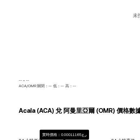
未
-- ~ --
ACA/OMR 關閉：--
低：--
高：--
Acala (ACA) 兌 阿曼里亞爾 (OMR) 價格數
實時價格：ر.ع.0.00011165