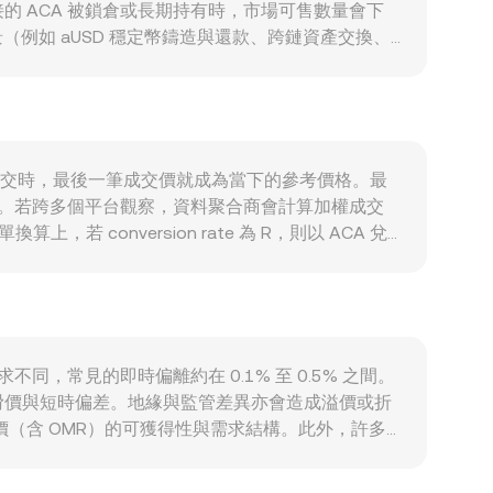
 ACA 被鎖倉或長期持有時，市場可售數量會下
場景（例如 aUSD 穩定幣鑄造與還款、跨鏈資產交換、
，ACA 對比特幣大盤方向通常具有相關性；風險偏好
相對強勢，即使 ACA 對美元持平，ACA/OMR 也
（含阿曼）對加密資產與法幣出入金規範的調整，都可
間基差；期權到期集中時段可能放大波動；大型地址
nversion rate 造成影響。
ask）成交時，最後一筆成交價就成為當下的參考價格。最
格區間。若跨多個平台觀察，資料聚合商會計算加權成交
換算上，若 conversion rate 為 R，則以 ACA 兌
化流動性來源，若 ACA 在 AMM 池（例如 ACA/USDT、
格近似為對手資產儲備除以 ACA 儲備（price =
nversion rate 的觀測與參考。
求不同，常見的即時偏離約在 0.1% 至 0.5% 之間。
滑價與短時偏差。地緣與監管差異亦會造成溢價或折
報價（含 OMR）的可獲得性與需求結構。此外，許多
或折價）會傳導至最終的 ACA/OMR 報價。套利行為雖
期內的 conversion rate 仍可能出現