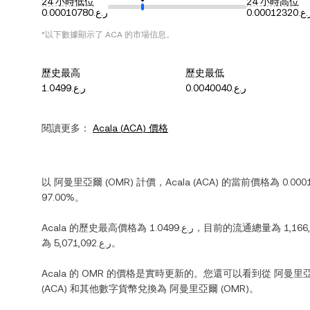
24 小時低位
24 小時高位
.0.00012320
ر.ع.0.00010780
*以下數據顯示了
ACA
的市場信息。
歷史最高
歷史最低
ر.ع.0.0040040
ر.ع.1.0499
閱讀更多：
Acala
(
ACA
) 價格
以
阿曼里亞爾
(
OMR
) 計價，
Acala
(
ACA
) 的當前價格為
97.00%
。
Acala
的歷史最高價格為
ر.ع.1.0499
，目前的流通總量為
1,166
為
ر.ع.5,071,092
。
Acala
的
OMR
的價格是實時更新的。您還可以看到從
阿曼里
(
ACA
) 和其他數字貨幣兌換為
阿曼里亞爾
(
OMR
)。