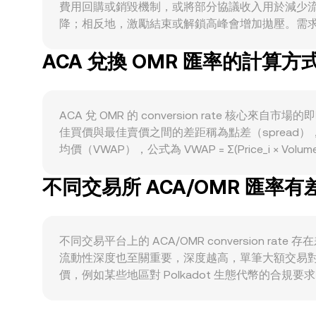
費用回購或銷毀機制，或將部分協議收入用於減少流
降；相反地，激勵結束或解鎖高峰會增加拋壓。需求面上，A
LDOT 等流動質押產品、XCM 跨鏈活動）提升時
ACA 兌換 OMR 匯率的計算方
轉弱時，投機需求下降，ACA 的短期表現易受壓力。同
可能走低。監管方面，與 Polkadot 生態代
能對 ACA 的可得性與需求產生影響。技術層面
（俗稱「巨鯨」）的鏈上轉帳與交易所淨流入/流出，常在短
ACA 兌 OMR 的 conversion rate
佳買價與最佳賣價之間的差距稱為點差（spread）
均價（VWAP），公式為 VWAP = Σ(Price_i × Vo
OMR 的估值可表達為 OMR Value = ACA Amount
不同交易所 ACA/OMR 匯率
ACA/aUSD 等）上具有顯著流動性，池子遵循 x × 
y/x）。在實務層面，現貨訂單簿的最後成交價、各平台 VW
不同交易平台上的 ACA/OMR conversion 
流動性深度也至關重要，深度越高，單筆大額交易
價，例如某些地區對 Polkadot 生態代幣的合
平台實際報價路徑為 ACA/USDT 再折算為 OMR，
然能在多數情況下縮小平台間價差，但受限於手續費、出