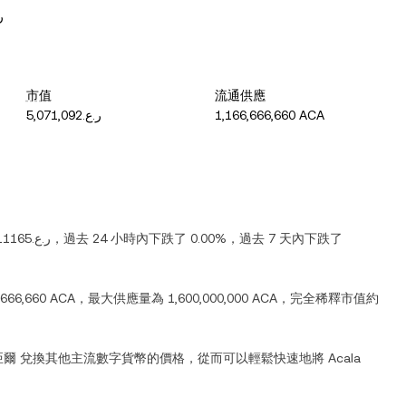
ر.ع
市值
流通供應
ر.ع.5,071,092
1,166,666,660 ACA
ر.ع.0.00011165
，過去 24 小時內
下跌
了
0.00%
，過去 7 天內
下跌
了
,666,660 ACA
，最大供應量為
1,600,000,000 ACA
，完全稀釋市值約
亞爾
兌換其他主流數字貨幣的價格，從而可以輕鬆快速地將
Acala