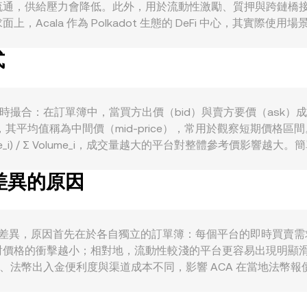
通，供給壓力會降低。此外，用於流動性激勵、質押與跨鏈橋接的
cala 作為 Polkadot 生態的 DeFi 中心，其實際使用
，對 ACA 作為費用、治理與抵押資產的需求也會上升。宏觀層面
式
時，作為報價資產的 OMR 強弱會直接影響名目標價，若 OMR 
幣的合規分類、交易所上市或下架、穩定幣政策變動，以及中東地區
，永續合約的資金費率正負偏離會驅動套息交易，影響現貨與合約
期內改變市場流動性與買賣盤結構，進而對 ACA/OMR 的即時 co
 核心來自市場的即時撮合：在訂單簿中，當買方出價（bid）與賣方要價（
，其平均值稱為中間價（mid-price），常用於觀察短期價
lume_i) / Σ Volume_i，成交量越大的平台對整體參考價影響越大。簡單
 × R；反向則為 ACA Amount = OMR Value / R。對於去中心
有差異的原因
y = k 的恆定乘積公式，當 ACA 與對手資產的儲備比例改變時，價
AP 與 AMM 池中的即時池價，會共同構成市場對 ACA/OMR co
rate 存在差異，原因首先在於各自獨立的訂單簿：每個平台的即時買賣需
對價格的衝擊越小；相對地，流動性較淺的平台更容易出現明顯
規要求、法幣出入金便利度與渠道成本不同，影響 ACA 在當地法幣
USDT 相對 OMR 的基差（例如 USDT 在局部市場的小幅溢價
入金時間、鏈上轉帳確定性與風險承擔，無法完全消除所有偏差，因此短