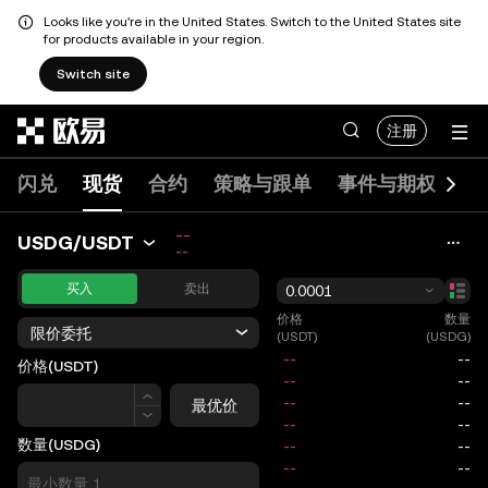
Looks like you're in the United States. Switch to the United States site
for products available in your region.
Switch site
跳转至主要内容
注册
闪兑
现货
合约
策略与跟单
事件与期权
DE
--
USDG/USDT
--
买入
卖出
0.0001
价格
数量
限价委托
(USDT)
(USDG)
价格
(USDT)
价格
最优价
数量
(USDG)