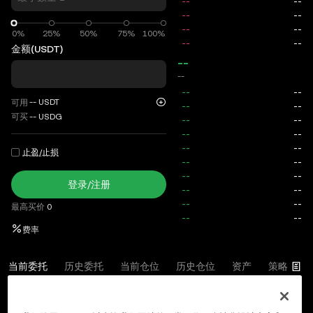
0%
0%
25%
50%
75%
100%
金额
(USDT)
--
--
--
USDT
可用
可买
--
USDG
止盈/止损
登录/注册
最高买价
0
费率
当前委托
历史委托
当前仓位
历史仓位
资产
策略