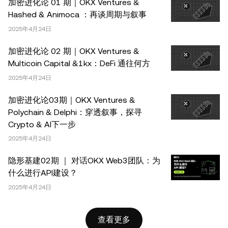
加密进化论 01 期｜OKX Ventures &
OKX。本文可以全文复制或分发，也可以使用本文 100 字
Hashed & Animoca ：再谈周期与叙事
或更少的摘录，前提是此类使用是非商业性的。整篇文章的
2025年4月24日
任何复制或分发亦必须突出说明：“本文版权所有 © 2025
OKX，经许可使用。”允许的摘录必须引用文章名称并包含
加密进化论 02 期｜OKX Ventures &
出处，例如“文章名称，[作者姓名 (如适用)]，© 2025
Multicoin Capital &1kx：DeFi 通往何方
OKX”。部分内容可能由人工智能（AI）工具生成或辅助生
2025年4月24日
成。不允许对本文进行衍生作品或其他用途。
加密进化论03期｜OKX Ventures &
Polychain & Delphi：穿透叙事，探寻
Crypto & AI下一步
2025年4月24日
隐形基建02期 ｜ 对话OKX Web3团队：为
什么进行API建设？
2025年4月24日
查看更多