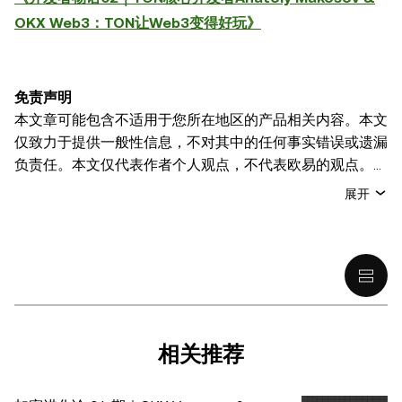
OKX Web3：TON让Web3变得好玩》
免责声明
本文章可能包含不适用于您所在地区的产品相关内容。本文
仅致力于提供一般性信息，不对其中的任何事实错误或遗漏
负责任。本文仅代表作者个人观点，不代表欧易的观点。
本文无意提供以下任何建议，包括但不限于：(i) 投资建议
展开
或投资推荐；(ii) 购买、出售或持有数字资产的要约或招
揽；或 (iii) 财务、会计、法律或税务建议。 持有的数字资产
(包括稳定币) 涉及高风险，可能会大幅波动，甚至变得毫无
价值。您应根据自己的财务状况仔细考虑交易或持有数字资
产是否适合您。有关您具体情况的问题，请咨询您的法律/
税务/投资专业人士。本文中出现的信息 (包括市场数据和统
计信息，如果有) 仅供一般参考之用。尽管我们在准备这些
相关推荐
数据和图表时已采取了所有合理的谨慎措施，但对于此处表
达的任何事实错误或遗漏，我们不承担任何责任。 © 2025