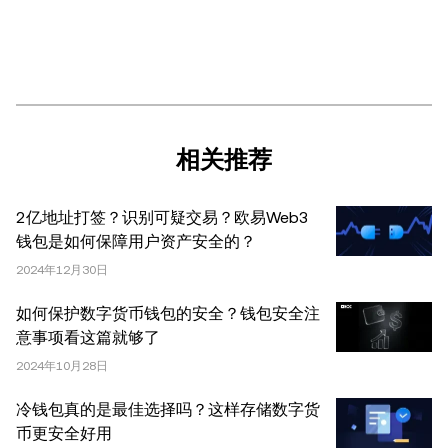
揽；或 (iii) 财务、会计、法律或税务建议。 持有的数字资产
(包括稳定币) 涉及高风险，可能会大幅波动，甚至变得毫无
价值。您应根据自己的财务状况仔细考虑交易或持有数字资
产是否适合您。有关您具体情况的问题，请咨询您的法律/
税务/投资专业人士。本文中出现的信息 (包括市场数据和统
计信息，如果有) 仅供一般参考之用。尽管我们在准备这些
相关推荐
数据和图表时已采取了所有合理的谨慎措施，但对于此处表
达的任何事实错误或遗漏，我们不承担任何责任。 © 2025
2亿地址打签？识别可疑交易？欧易Web3
OKX。本文可以全文复制或分发，也可以使用本文 100 字
钱包是如何保障用户资产安全的？
或更少的摘录，前提是此类使用是非商业性的。整篇文章的
2024年12月30日
任何复制或分发亦必须突出说明：“本文版权所有 © 2025
OKX，经许可使用。”允许的摘录必须引用文章名称并包含
如何保护数字货币钱包的安全？钱包安全注
出处，例如“文章名称，[作者姓名 (如适用)]，© 2025
意事项看这篇就够了
OKX”。部分内容可能由人工智能（AI）工具生成或辅助生
2024年10月28日
成。不允许对本文进行衍生作品或其他用途。
冷钱包真的是最佳选择吗？这样存储数字货
币更安全好用