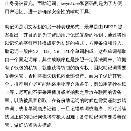
止身份被冒充。而助记词、keystore和密码则是为了方便
用户记忆、进一步确保安全性的辅助工具。
助记词是明文私钥的另一种表现形式，最早是由 BIP39 提
案提出，其目的是为了帮助用户记忆复杂的私钥，通过将难
以记忆的字符串转换成更为友好的格式，方便备份和导入。
助记词一般由12、15、18、21个单词构成，这些单词都取
自一个固定词库，其生成顺序也是按照一定算法而来。谁拥
有了钱包的私钥，就能获得钱包的所有权，因此助记词需要
妥善保管，否则将损失钱包内全部资产。而为了保护其安
全，推荐用户尽可能地采用物理介质备份，例如用笔抄在纸
上等，尽可能不要采用截屏或者拍照之后放在联网的设备
里，以防被黑客窃取；在备份助记词的时候也需要谨防抄错
单词，或者单词顺序记错，一旦记错单词或顺序，将对后续
找回正确的助记词也将有极大困难；备份助记词需要妥善保
管，做好防盗防丢措施。