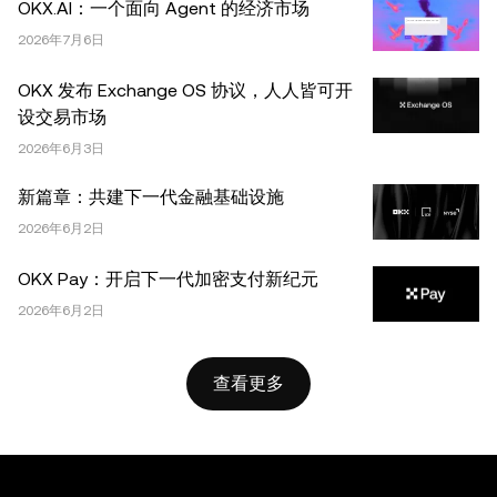
OKX.AI：一个面向 Agent 的经济市场
OKX。本文可以全文复制或分发，也可以使用本文 100 字
或更少的摘录，前提是此类使用是非商业性的。整篇文章的
2026年7月6日
任何复制或分发亦必须突出说明：“本文版权所有 © 2025
OKX 发布 Exchange OS 协议，人人皆可开
OKX，经许可使用。”允许的摘录必须引用文章名称并包含
设交易市场
出处，例如“文章名称，[作者姓名 (如适用)]，© 2025
2026年6月3日
OKX”。部分内容可能由人工智能（AI）工具生成或辅助生
成。不允许对本文进行衍生作品或其他用途。
新篇章：共建下一代金融基础设施
2026年6月2日
OKX Pay：开启下一代加密支付新纪元
2026年6月2日
查看更多