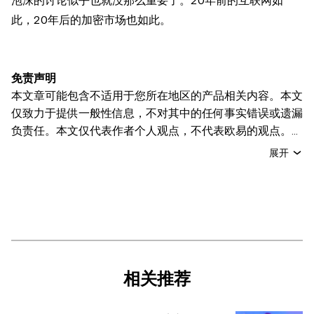
泡沫的讨论似乎也就没那么重要了。20年前的互联网如
此，20年后的加密市场也如此。
免责声明
本文章可能包含不适用于您所在地区的产品相关内容。本文
仅致力于提供一般性信息，不对其中的任何事实错误或遗漏
负责任。本文仅代表作者个人观点，不代表欧易的观点。
本文无意提供以下任何建议，包括但不限于：(i) 投资建议
展开
或投资推荐；(ii) 购买、出售或持有数字资产的要约或招
揽；或 (iii) 财务、会计、法律或税务建议。 持有的数字资产
(包括稳定币) 涉及高风险，可能会大幅波动，甚至变得毫无
价值。您应根据自己的财务状况仔细考虑交易或持有数字资
产是否适合您。有关您具体情况的问题，请咨询您的法律/
税务/投资专业人士。本文中出现的信息 (包括市场数据和统
计信息，如果有) 仅供一般参考之用。尽管我们在准备这些
相关推荐
数据和图表时已采取了所有合理的谨慎措施，但对于此处表
达的任何事实错误或遗漏，我们不承担任何责任。 © 2025