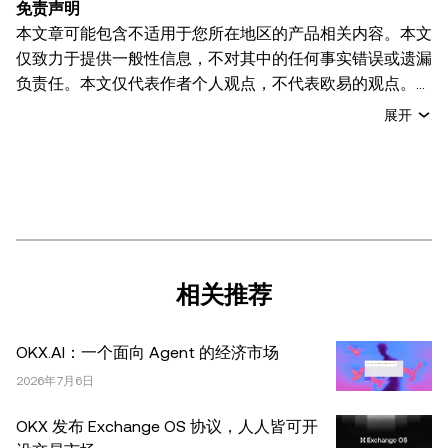
免责声明
本文章可能包含不适用于您所在地区的产品相关内容。本文
仅致力于提供一般性信息，不对其中的任何事实错误或遗漏
负责任。本文仅代表作者个人观点，不代表欧易的观点。
本文无意提供以下任何建议，包括但不限于：(i) 投资建议
展开
或投资推荐；(ii) 购买、出售或持有数字资产的要约或招
揽；或 (iii) 财务、会计、法律或税务建议。 持有的数字资产
(包括稳定币) 涉及高风险，可能会大幅波动，甚至变得毫无
价值。您应根据自己的财务状况仔细考虑交易或持有数字资
产是否适合您。有关您具体情况的问题，请咨询您的法律/
税务/投资专业人士。本文中出现的信息 (包括市场数据和统
计信息，如果有) 仅供一般参考之用。尽管我们在准备这些
相关推荐
数据和图表时已采取了所有合理的谨慎措施，但对于此处表
达的任何事实错误或遗漏，我们不承担任何责任。 © 2025
OKX.AI：一个面向 Agent 的经济市场
OKX。本文可以全文复制或分发，也可以使用本文 100 字
或更少的摘录，前提是此类使用是非商业性的。整篇文章的
2026年7月6日
任何复制或分发亦必须突出说明：“本文版权所有 © 2025
OKX 发布 Exchange OS 协议，人人皆可开
OKX，经许可使用。”允许的摘录必须引用文章名称并包含