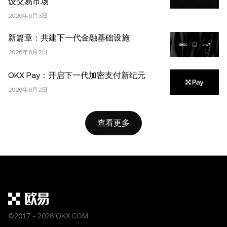
设交易市场
出处，例如“文章名称，[作者姓名 (如适用)]，© 2025
2026年6月3日
OKX”。部分内容可能由人工智能（AI）工具生成或辅助生
成。不允许对本文进行衍生作品或其他用途。
新篇章：共建下一代金融基础设施
2026年6月2日
OKX Pay：开启下一代加密支付新纪元
2026年6月2日
查看更多
©2017 - 2026 OKX.COM