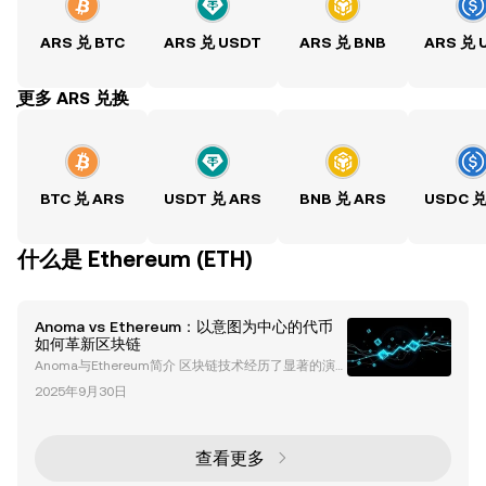
ARS 兑 BTC
ARS 兑 USDT
ARS 兑 BNB
ARS 兑 
ִִִִִִִִִִִִִִִִִִִִִִִִִִִִִִִִִִִִִִִִִִִִִִִִ更多 ARS 兑换
BTC 兑 ARS
USDT 兑 ARS
BNB 兑 ARS
USDC 兑
什么是 Ethereum (ETH)
Anoma vs Ethereum：以意图为中心的代币
如何革新区块链
Anoma与Ethereum简介 区块链技术经历了显著的演
变，以Ethereum为代表的平台推动了去中心化应用
2025年9月30日
（dApps）和智能合约的发展。然而，随着生态系统的
扩展，诸如可扩展性、碎片化以及用户体验等挑战变得
愈发明显。 Anoma 作为一个去中心化操作系统，提出
了一种革命性的以意图为中心的模型，旨在解决这些问
查看更多
题并重新定义区块链交互方式。本文将深入探讨Anom