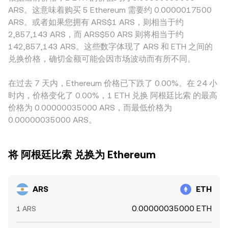
差。许多平台并非直接撮合 ARS/ETH，而是通过 ARS/USDT
形成价格，跨平台则通过 VWAP 与套利收敛到更稳定的参考水
ARS。这意味着购买 5 Ethereum 需要约 0.0000017500
在短期内放大波动；当全球以 USDT 或 USD 报价的 ETH 波动
与 ETH/USDT 的两个定价腿间接生成报价；当 USDT 对本地
平。
ARS。或者如果您拥有 ARS$1 ARS，则相当于约
加剧时，经由 ARS 定价的折算也会更敏感。
法币出现轻微溢价或贴水（即所谓 USDT 基差）时，这种偏差
2,857,143 ARS，而 ARS$50 ARS 则将相当于约
会传导到最终显示的 ARS/ETH conversion rate。套利者会在
142,857,143 ARS。这些数字体现了 ARS 和 ETH 之间的
平台间低买高卖以压缩价差，但由于上游入金、合规审查、链
兑换价格，确切金额可能会因市场波动而有所不同。
上与银行清算时间差、以及手续费与限额等摩擦，套利难以完
全消除所有差异，因此跨平台报价仍可能在短期内并存轻微偏
在过去 7 天内，Ethereum 价格已下跌了 0.00%。在 24 小
离。
时内，价格变化了 0.00%，1 ETH 兑换 阿根廷比索 的最高
价格为 0.00000035000 ARS，而最低价格为
0.00000035000 ARS。
将 阿根廷比索 兑换为 Ethereum
ARS
ETH
0.00000035000 ETH
1 ARS