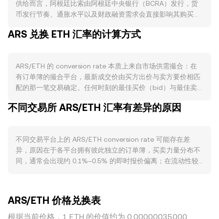
供给而言，阿根廷比索由阿根廷中央银行（BCRA）发行，货
币发行节奏、通胀水平以及财政融资需求会直接影响其购买
力；当通胀上行或基准利率调整、外汇管制收紧时，市场对
ARS 兑换 ETH 汇率的计算方式
ARS 的信心与可得性变化，进而影响用 ARS 计价的 ETH 成
本。与加密资产的“销毁、质押、减半”等机制不同，ARS 没有
链上通缩设计，更多受宏观与政策驱动。需求侧上，居民与企
ARS/ETH 的 conversion rate 本质上来自市场供需撮合：在
业对 ARS 的实际使用场景（如工资、税费、进出口结算）与
有订单簿的撮合平台，最新成交价由买方出价与卖方要价相匹
替代偏好（持有稳定币或外币的意愿）会改变市场上以 ARS
配的那一笔交易确定。任何时刻的最佳买价（bid）与最佳卖
购买 ETH 的需求强弱；当本地对加密支付、跨境结算或储值
价（ask）之间形成价差（spread），它们的平均值常被视为
的采用上升时，以 ARS 计价的买盘可能增加。宏观相关性方
不同交易所 ARS/ETH 汇率有差异的原因
参考的中间价（mid-price）。跨平台维度上，数据聚合商常
面，ETH 的基本面与大盘联动显著：比特币走势通常影响整体
用成交量加权平均价（VWAP）衡量总体水平，其公式为：
风险偏好，ETH 自身的网络活跃度、升级进展与生态（DeFi、
VWAP = Σ(Price_i × Volume_i) / Σ Volume_i，这让高成交量场
Layer 2、质押率等）强弱会反馈到 ARS/ETH 的 conversion
不同交易平台上的 ARS/ETH conversion rate 可能存在差
所的价格对整体参考值影响更大。在做简单换算时，可将
rate；全球风险偏好、美元指数与大宗流动性变化也会通过
异，原因在于各平台拥有彼此独立的订单簿，买卖力量分布不
conversion rate 直接代入：ETH Value = ARS Amount ×
ETH 美元定价间接影响 ARS 定价。监管事件方面，阿根廷境
同，通常会出现约 0.1%–0.5% 的即时报价偏离；在流动性较
rate；若已知目标 ETH 数量，则 ARS Amount = ETH Value /
内外汇与资本管制、对加密资产的申报与税务规则、银行渠道
浅的平台，大额下单造成的价格冲击更大，偏离可能进一步放
rate。若 ARS 在链上存在具有显著流动性的代币化比索或稳定
对法币出入金的限制、以及对稳定币与加密交易平台的监管基
大。与 ARS 相关的地理与监管因素也会带来溢价或折价：阿
币池，则自动做市商（AMM）模型也可能参与定价：池子满足
调，都会影响 ARS 流入加密市场的便利性与成本，从而对
根廷本地的外汇与资本管制、法币出入金渠道的可达性、税务
x × y = k，不变乘积决定价格近似为 price = y/x；当以 ARS 代
ARS/ETH 的 conversion rate 产生影响。技术层面上，衍生
ARS/ETH 价格兑换表
与申报成本、以及不同渠道之间的结算速度差异，都会影响在
币兑换 ETH 代币时，池子储备比例的变化会即时反映在
品市场的资金费率、ETH 期权到期与仓位重定价、链上与场外
某一平台上用 ARS 买入 ETH 的边际成本，因而产生地区性价
根据当前价格，1 ETH 的价值约为 0.00000035000
conversion rate 上。综合而言，单一平台由本地订单簿撮合
的大额资金（鲸鱼）流向、以及做市商库存与对冲行为，都会