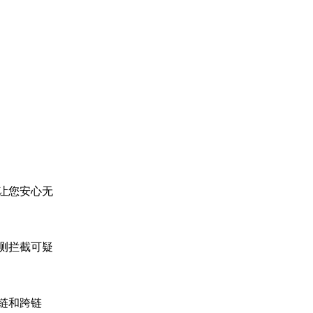
让您安心无
测拦截可疑
多链和跨链