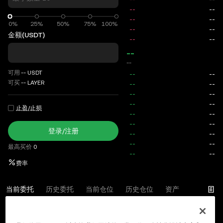
0%
0%
25%
50%
75%
100%
金额
(USDT)
--
--
可用
--
USDT
可买
--
LAYER
止盈/止损
登录/注册
最高买价
0
费率
当前委托
历史委托
当前仓位
历史仓位
资产