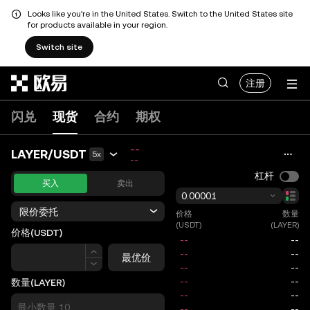
Looks like you're in the United States. Switch to the United States site
for products available in your region.
Switch site
跳转至主要内容
注册
闪兑
现货
合约
期权
--
LAYER/USDT
5x
--
杠杆
买入
卖出
0.00001
限价委托
价格
数量
(USDT)
(LAYER)
价格
(USDT)
价格
最优价
数量
(LAYER)