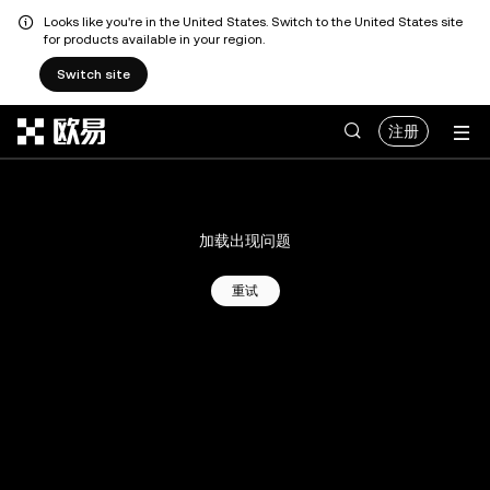
Looks like you're in the United States. Switch to the United States site
for products available in your region.
Switch site
跳转至主要内容
注册
加载出现问题
重试