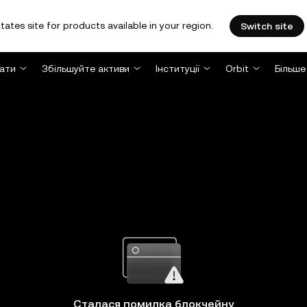
tates site for products available in your region.
Switch site
ати
Збільшуйте активи
Інституції
Orbit
Більше
Сталася помилка блокчейну