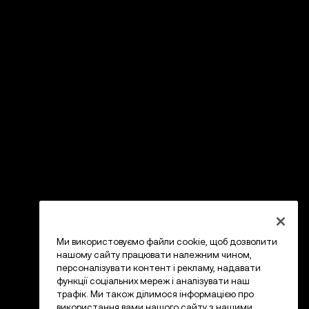
Ми використовуємо файли cookie, щоб дозволити
нашому сайту працювати належним чином,
персоналізувати контент і рекламу, надавати
функції соціальних мереж і аналізувати наш
трафік. Ми також ділимося інформацією про
використання вами нашого сайту з нашими