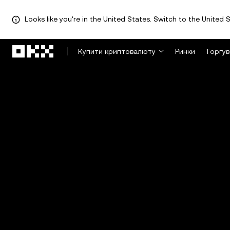
Looks like you're in the United States. Switch to the United S
Перейти до основного вмісту
Купити криптовалюту
Ринки
Торгув