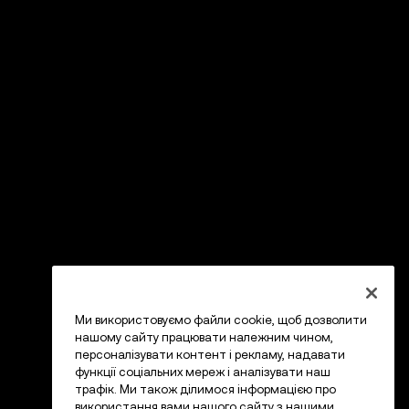
Ми використовуємо файли cookie, щоб дозволити
нашому сайту працювати належним чином,
персоналізувати контент і рекламу, надавати
функції соціальних мереж і аналізувати наш
трафік. Ми також ділимося інформацією про
використання вами нашого сайту з нашими