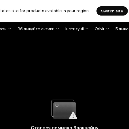
tates site for products available in your region.
Switch site
ати
Збільшуйте активи
Інституції
Orbit
Більше
Сталася помилка блокчейну