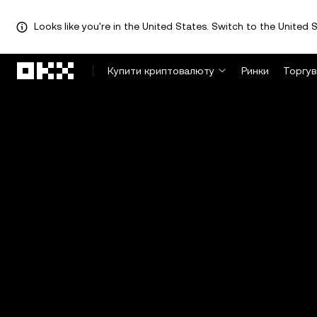
Looks like you're in the United States. Switch to the United S
Перейти до основного вмісту
Купити криптовалюту
Ринки
Торгув