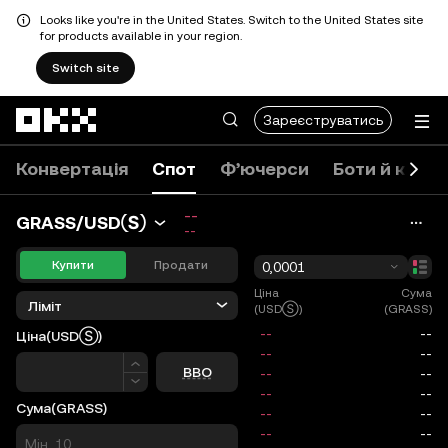
Looks like you're in the United States. Switch to the United States site
for products available in your region.
Switch site
Перейти до основного вмісту
Зареєструватись
Конвертація
Спот
Ф’ючерси
Боти й копі
--
GRASS/USDⓈ
--
Купити
Продати
0,0001
Ціна
Сума
Ліміт
(USDⓈ)
(GRASS)
Ціна
(USDⓈ)
Ціна
BBO
Сума
(GRASS)