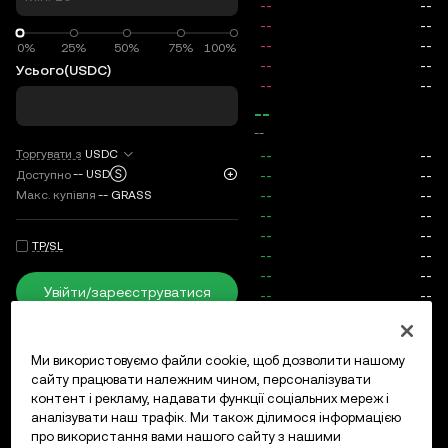
0%
0%
25%
50%
75%
100%
Усього
(USDC)
--
--
Торгувати з
USDC
--
USDⓈ
Доступно
Макс. купівля
--
GRASS
TP/SL
Увійти/зареєструватися
Макс. ціна
0
Комісія
Ми використовуємо файли cookie, щоб дозволити нашому
сайту працювати належним чином, персоналізувати
контент і рекламу, надавати функції соціальних мереж і
Відкриті ордери
Історія ордерів
Відкриті позиції
Істо
аналізувати наш трафік. Ми також ділимося інформацією
про використання вами нашого сайту з нашими