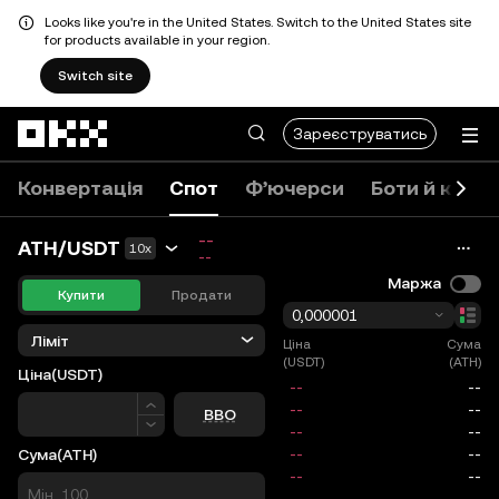
Looks like you're in the United States. Switch to the United States site
for products available in your region.
Switch site
Перейти до основного вмісту
Зареєструватись
Конвертація
Спот
Ф’ючерси
Боти й копі
--
ATH/USDT
10x
--
Маржа
Купити
Продати
0,000001
Ліміт
Ціна
Сума
(USDT)
(ATH)
Ціна
(USDT)
Ціна
BBO
Сума
(ATH)