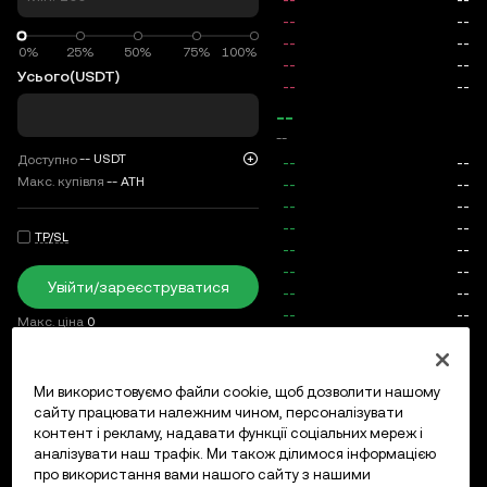
0%
0%
25%
50%
75%
100%
Усього
(USDT)
--
--
--
USDT
Доступно
Макс. купівля
--
ATH
TP/SL
Увійти/зареєструватися
Макс. ціна
0
Комісія
Ми використовуємо файли cookie, щоб дозволити нашому
сайту працювати належним чином, персоналізувати
Відкриті ордери
Історія ордерів
Відкриті позиції
Істо
контент і рекламу, надавати функції соціальних мереж і
аналізувати наш трафік. Ми також ділимося інформацією
про використання вами нашого сайту з нашими