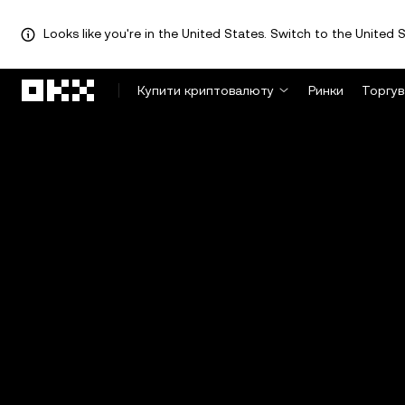
Looks like you're in the United States. Switch to the United S
Перейти до основного вмісту
Купити криптовалюту
Ринки
Торгув