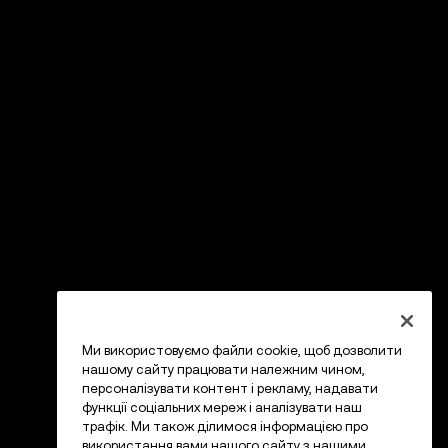
Ми використовуємо файли cookie, щоб дозволити
нашому сайту працювати належним чином,
персоналізувати контент і рекламу, надавати
функції соціальних мереж і аналізувати наш
трафік. Ми також ділимося інформацією про
використання вами нашого сайту з нашими