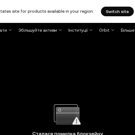
tates site for products available in your region.
Switch site
ати
Збільшуйте активи
Інституції
Orbit
Більше
Сталася помилка блокчейну