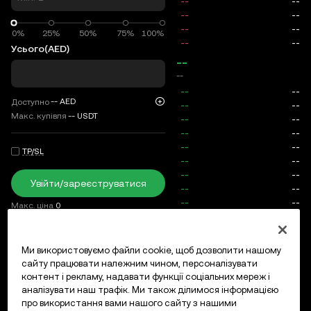
0%
0%
25%
50%
75%
100%
Усього
(AED)
--
--
--
AED
Доступно
Макс. купівля
--
USDT
TP/SL
Увійти/зареєструватися
Макс. ціна
0
Комісія
Ми використовуємо файли cookie, щоб дозволити нашому
сайту працювати належним чином, персоналізувати
Відкриті ордери
Історія ордерів
Відкриті позиції
Істо
контент і рекламу, надавати функції соціальних мереж і
аналізувати наш трафік. Ми також ділимося інформацією
про використання вами нашого сайту з нашими