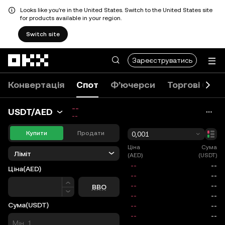
Looks like you're in the United States. Switch to the United States site
for products available in your region.
Switch site
Перейти до основного вмісту
Зареєструватись
Конвертація
Спот
Ф’ючерси
Торгові боти
--
USDT/AED
--
Купити
Продати
0,001
Ціна
Сума
Ліміт
(AED)
(USDT)
Ціна
(AED)
Ціна
BBO
Сума
(USDT)