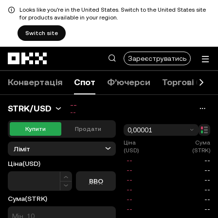
Looks like you're in the United States. Switch to the United States site
for products available in your region.
Switch site
Перейти до основного вмісту
Зареєструватись
Конвертація
Спот
Ф’ючерси
Торгові боти
--
STRK/USD
--
Купити
Продати
0,00001
Ціна
Сума
Ліміт
(USD)
(STRK)
Ціна
(USD)
Ціна
BBO
Сума
(STRK)