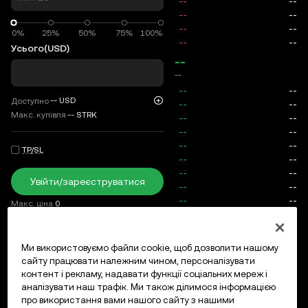
0%
0%
25%
50%
75%
100%
Усього
(USD)
--
--
--
USD
Доступно
Макс. купівля
--
STRK
TP/SL
Увійти/зареєструватися
Макс. ціна
0
Комісія
Ми використовуємо файли cookie, щоб дозволити нашому
сайту працювати належним чином, персоналізувати
Відкриті ордери
Історія ордерів
Відкриті позиції
Істо
контент і рекламу, надавати функції соціальних мереж і
аналізувати наш трафік. Ми також ділимося інформацією
про використання вами нашого сайту з нашими