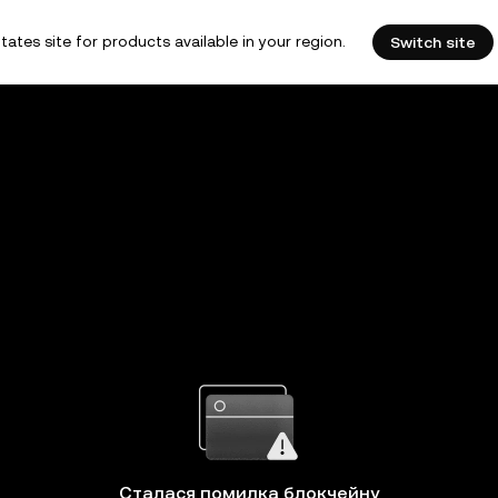
tates site for products available in your region.
Switch site
Сталася помилка блокчейну