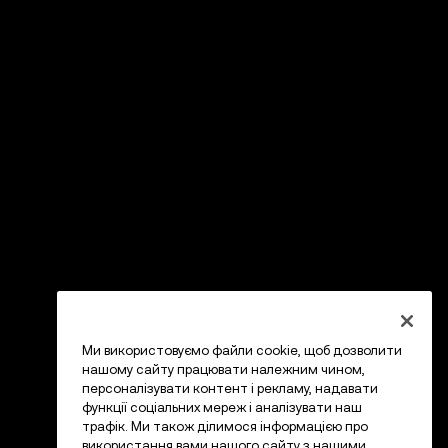
Ми використовуємо файли cookie, щоб дозволити
нашому сайту працювати належним чином,
персоналізувати контент і рекламу, надавати
функції соціальних мереж і аналізувати наш
трафік. Ми також ділимося інформацією про
використання вами нашого сайту з нашими