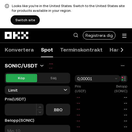
Looks like you're in the United States. Switch to the United States site
for products available in your region.
Switch site
Hoppa till huvudinnehåll
Registrera dig
Konvertera
Spot
Terminskontrakt
Handels
--
SONIC/USDT
--
Köp
Sälj
0,00001
Pris
Belopp
Limit
(USDT)
(SONIC)
Pris
(USDT)
Pris
BBO
Belopp
(SONIC)