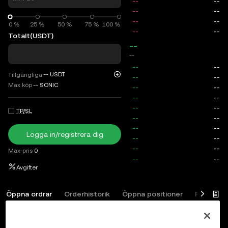
0 %
0 %
25 %
50 %
75 %
100 %
Totalt
(USDT)
--
--
--
USDT
Tillgängliga
Max köp
--
SONIC
TP/SL
Logga in/registrera dig
Max-pris
0
Avgifter
Öppna ordrar
Orderhistorik
Öppna positioner
Positions