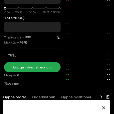
0 %
0 %
25 %
50 %
75 %
100 %
Totalt
(USD)
--
--
--
USD
Tillgängliga
Max köp
--
PEPE
TP/SL
Logga in/registrera dig
Max-pris
0
Avgifter
Öppna ordrar
Orderhistorik
Öppna positioner
Positions