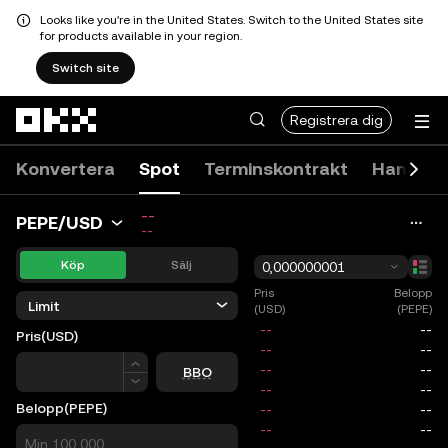
Looks like you're in the United States. Switch to the United States site
for products available in your region.
Switch site
Hoppa till huvudinnehåll
Registrera dig
Konvertera
Spot
Terminskontrakt
Handels
--
PEPE/USD
--
Köp
Sälj
0,000000001
Pris
Belopp
Limit
(USD)
(PEPE)
Pris
(USD)
Pris
BBO
Belopp
(PEPE)