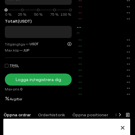
0 %
0 %
25 %
50 %
75 %
100 %
Totalt
(USDT)
--
--
--
USDT
Tillgängliga
Max köp
--
JUP
TP/SL
Logga in/registrera dig
Max-pris
0
Avgifter
Öppna ordrar
Orderhistorik
Öppna positioner
Positions