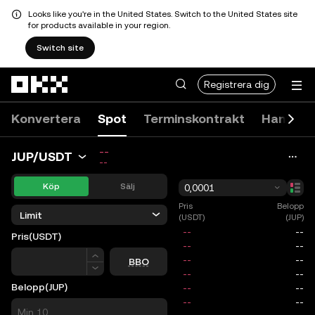
Looks like you're in the United States. Switch to the United States site
for products available in your region.
Switch site
Hoppa till huvudinnehåll
Registrera dig
Konvertera
Spot
Terminskontrakt
Handels
--
JUP/USDT
--
Köp
Sälj
0,0001
Pris
Belopp
Limit
(USDT)
(JUP)
Pris
(USDT)
Pris
BBO
Belopp
(JUP)