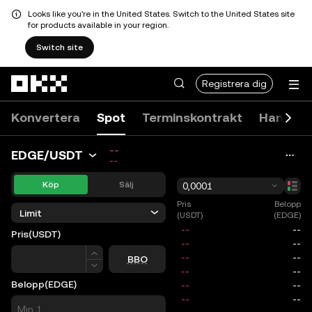
Looks like you're in the United States. Switch to the United States site
for products available in your region.
Switch site
Hoppa till huvudinnehåll
Registrera dig
Konvertera
Spot
Terminskontrakt
Handels
--
EDGE/USDT
--
Köp
Sälj
0,0001
Pris
Belopp
Limit
(USDT)
(EDGE)
Pris
(USDT)
Pris
BBO
Belopp
(EDGE)