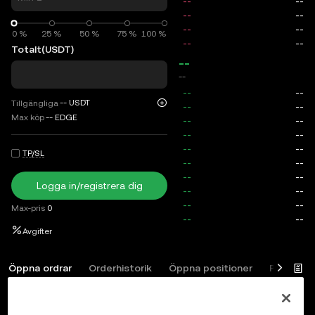
0 %
0 %
25 %
50 %
75 %
100 %
Totalt
(USDT)
--
--
--
USDT
Tillgängliga
Max köp
--
EDGE
TP/SL
Logga in/registrera dig
Max-pris
0
Avgifter
Öppna ordrar
Orderhistorik
Öppna positioner
Positions