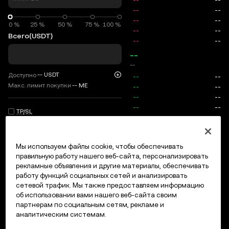
0 %
0 %
25 %
50 %
75 %
100 %
Всего
(USDT)
--
--
--
USDT
Доступно
Макс. лимит покупки
--
ME
TP/SL
Вход/регистрация
Мы используем файлы cookie, чтобы обеспечивать
Макс. цена
0
правильную работу нашего веб-сайта, персонализировать
рекламные объявления и другие материалы, обеспечивать
Комиссии
работу функций социальных сетей и анализировать
сетевой трафик. Мы также предоставляем информацию
Открытые ордера
История ордеров
Открытые позици
об использовании вами нашего веб-сайта своим
партнерам по социальным сетям, рекламе и
аналитическим системам.