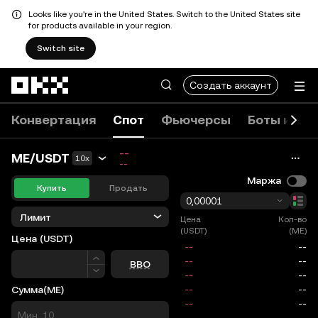
Looks like you're in the United States. Switch to the United States site
for products available in your region.
Switch site
Перейти к основному контенту
Создать аккаунт
Конвертация
Спот
Фьючерсы
Боты и ко
--
ME/USDT
10x
--
Маржа
Купить
Продать
0,00001
Лимит
Цена
Кол-во
(USDT)
(ME)
Цена
(USDT)
Цена
BBO
Сумма
(ME)