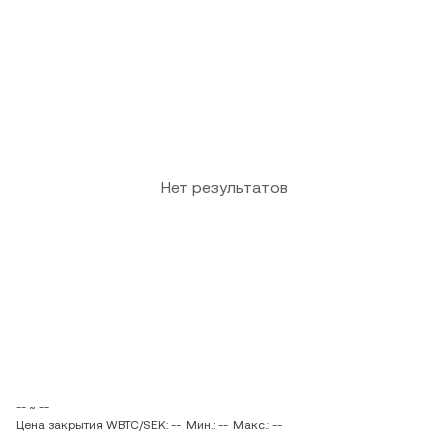
Нет результатов
-- ~ --
Цена закрытия WBTC/SEK: --
Мин.: --
Макс.: --