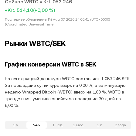
Сейчас WBTC = Kr1 053 246
+Kr1 514,10
(+0,00 %)
Последнее обновление:
Fri Aug 07 2026 14:06:41 (UTC+0000)
(Coordinated Universal Time)
Рынки WBTC/SEK
График конверсии WBTC в SEK
На сегоднящний день курс WBTC составляет 1 053 246 SEK.
За прошедшие сутки курс вверх на 0,00 %, а за минувшую
неделю Wrapped Bitcoin (WBTC) вверх на 1,00 %. WBTC в
тренде вниз, уменьшающийся за последние 30 дней на
5,00 %.
1 ч
24 ч
1 нед.
1 мес.
1 г.
2 года