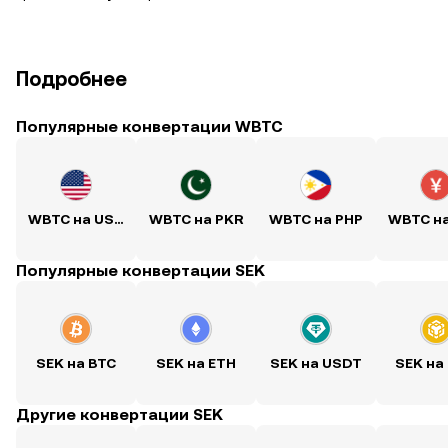
Подробнее
Популярные конвертации WBTC
WBTC на USD
WBTC на PKR
WBTC на PHP
WBTC н
Популярные конвертации SEK
SEK на BTC
SEK на ETH
SEK на USDT
SEK на
Другие конвертации SEK