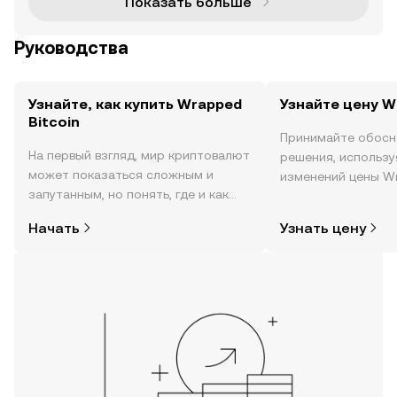
Показать больше
Руководства
Узнайте, как купить Wrapped
Узнайте цену W
Bitcoin
Принимайте обосн
На первый взгляд, мир криптовалют
решения, использ
может показаться сложным и
изменений цены Wr
запутанным, но понять, где и как
реальном времени,
покупать криптовалюту, совсем не
настроениях в соо
Начать
Узнать цену
так сложно. Начните исследовать
новости и многое 
мир криптовалют в мобильном
приложении OKX или прямо здесь,
на сайте.