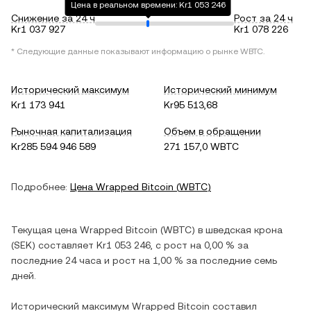
Цена в реальном времени: Kr1 053 246
Снижение за 24 ч
Рост за 24 ч
Kr1 037 927
Kr1 078 226
* Следующие данные показывают информацию о рынке
WBTC
.
Исторический максимум
Исторический минимум
Kr1 173 941
Kr95 513,68
Рыночная капитализация
Объем в обращении
Kr285 594 946 589
271 157,0 WBTC
Подробнее:
Цена
Wrapped Bitcoin
(
WBTC
)
Текущая цена
Wrapped Bitcoin
(
WBTC
) в
шведская крона
(
SEK
) составляет
Kr1 053 246
, c
рост
на
0,00 %
за
последние 24 часа и
рост
на
1,00 %
за последние семь
дней.
Исторический максимум
Wrapped Bitcoin
составил