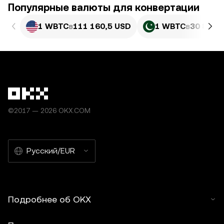
Популярные валюты для конвертации
1 WBTC
в
111 160,5 USD
1 WBTC
в
30 890 
©2017 — 2026 OKX.COM
Русский/EUR
Подробнее об OKX