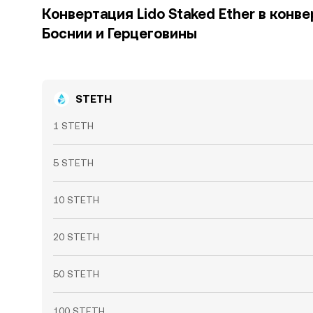
Конвертация Lido Staked Ether в конв
Боснии и Герцеговины
STETH
1 STETH
5 STETH
10 STETH
20 STETH
50 STETH
100 STETH