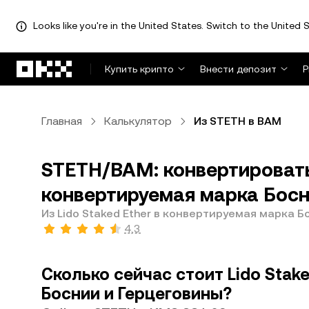
Looks like you're in the United States. Switch to the United S
Перейти к основному контенту
Купить крипто
Внести депозит
Р
Главная
Калькулятор
Из STETH в BAM
STETH/BAM: конвертировать 
конвертируемая марка Босн
Из Lido Staked Ether в конвертируемая марка 
4,3
Сколько сейчас стоит Lido Stak
Боснии и Герцеговины?