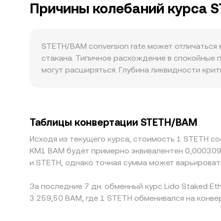
правил MiCA в ЕС или действия надзорных орг
Причины колебаний курса 
рассчитывается как VWAP = Σ(Price_i × Volume
stETH к ETH и тем самым на STETH/BAM. Техн
продаже такова: сумма в BAM = количество ST
спрос/предложение), экспирации опционов на 
часть ликвидности stETH сосредоточена и на D
изменение долей в пулах stETH/ETH и объемов
приближенно равна y/x с учетом кривой пула;
STETH/BAM conversion rate может отличаться
транслируют это изменение в STETH/BAM conve
стакана. Типичное расхождение в спокойные п
могут расширяться. Глубина ликвидности крит
на менее ликвидных рынках даже средние по 
премии или скидки: различия в доступе к сте
формировать локальные дисбалансы спроса и 
данной платформе STETH прежде всего торгуе
Таблицы конвертации STETH/BAM
фиатной корзине переходит в итоговую цену
Исходя из текущего курса, стоимость 1 STETH со
идеально из‑за комиссий, задержек, лимитов 
KM1 BAM будет примерно эквивалентен 0,000309
краткосрочные различия в ставках конверсии 
и STETH, однако точная сумма может варьироват
За последние 7 дн. обменный курс Lido Staked Et
3 259,50 BAM, где 1 STETH обменивался на конве