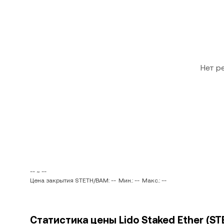
Нет р
-- ~ --
Цена закрытия STETH/BAM: --
Мин.: --
Макс.: --
Статистика цены Lido Staked Ether (S