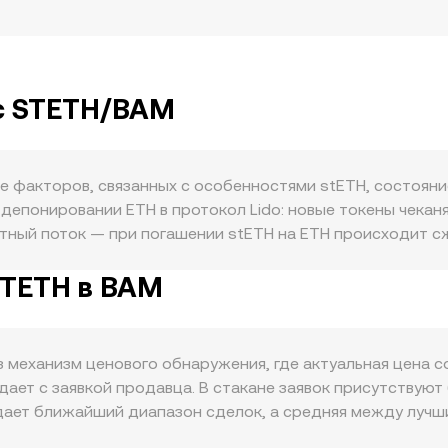
с STETH/BAM
ие факторов, связанных с особенностями stETH, состоян
епонировании ETH в протокол Lido: новые токены чеканя
атный поток — при погашении stETH на ETH происходит
з ребейзинг, увеличивая баланс stETH у держателей, что
STETH в BAM
ого для других сетей. Спрос на stETH формируется росто
вания и стратегии фарминга доходности), а также предп
косрочную динамику влияет то, торгуется ли stETH с диск
в может повышать волатильность. Макрокорреляция сохра
 механизм ценового обнаружения, где актуальная цена 
ри этом сила BAM связана с EUR из‑за валютного совета, 
дает с заявкой продавца. В стакане заявок присутствуют 
ию STETH/BAM. Риск-аппетит, ставки и долларовая ликв
ает ближайший диапазон сделок, а средняя между лучшим
ные события — требования к провайдерам стейкинга, трак
гаторов и между площадками применяется объемно-взвеше