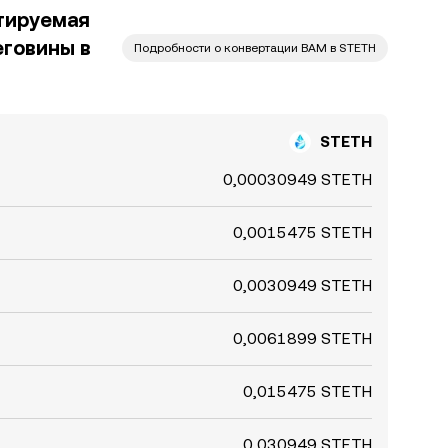
тируемая
еговины в
Подробности о конвертации BAM в STETH
STETH
0,00030949 STETH
0,0015475 STETH
0,0030949 STETH
0,0061899 STETH
0,015475 STETH
0,030949 STETH