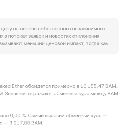
идного стейкинга, влияя на премию/дисконт
 оборотом. Простая арифметика конвертации при
очным фьючерсам на ETH (сдвигают спотовый
TETH = сумма в BAM / rate. Существенная
ные ончейн-потоки: переводы китов,
ту x × y = k, а мгновенная цена для пары
льсы и расширение спредов.
 и далее в фиатную номинацию BAM
цену на основе собственного независимого
 в потоках заявок и новостях отклонения
вызывают меньший ценовой импакт, тогда как
ические и регуляторные факторы тоже дают
 и каналам вывода средств могут
о строятся через связку с USDT: если на
 USDT/BAM, то премия или дисконт USDT к
вать расхождения, но делает это не
taked Ether обойдется примерно в 16 155,47 BAM.
азличий в ликвидности; поэтому
M. Значения отражают обменный курс между BAM
авило 0,00 %. Самый высокий обменный курс —
с — 3 217,88 BAM.