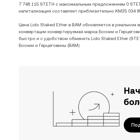
7 748 115 STETH
с максимальным предложением
0 STE
капитализация составляет приблизительно
KM25 034 8
Цена
Lido Staked Ether
в
BAM
обновляется в реальном 
конвертации
конвертируемая марка Боснии и Герцегов
быстро и с удобством обменять
Lido Staked Ether
(
STE
Боснии и Герцеговины
(
BAM
).
Нач
бол
По