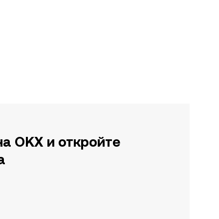
на OKX и откройте
а