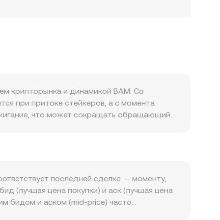
ием крипторынка и динамикой BAM. Со
тся при притоке стейкеров, а с момента
 сжигание, что может сокращать обращающийся
 снижает относительное давление продаж, но
м использования в DeFi (например, в пулах
очтением к ликвидному стейкингу как
онтом или премией к ETH в пулах
няется высокой: stETH тесно следует за
соответствует последней сделке — моменту,
поэтому укрепление или ослабление евро к
бид (лучшая цена покупки) и аск (лучшая цена
идность также отражаются на криптоактивах
 бидом и аском (mid‑price) часто
товки деривативов на стейкинг, внедрение
нная средняя цена (VWAP), которая