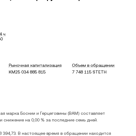
4 ч
50
Рыночная капитализация
Объем в обращении
KM25 034 885 815
7 748 115 STETH
ая марка Боснии и Герцеговины
(
BAM
) составляет
 и
снижение
на
0,00 %
за последние семь дней.
 394,73
. В настоящее время в обращении находится