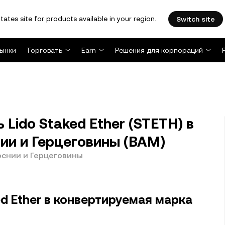
tates site for products available in your region.
Switch site
ынки
Торговать
Earn
Решения для корпораций
Lido Staked Ether (STETH) в
ии и Герцеговины (BAM)
Боснии и Герцеговины
ed Ether в конвертируемая марка