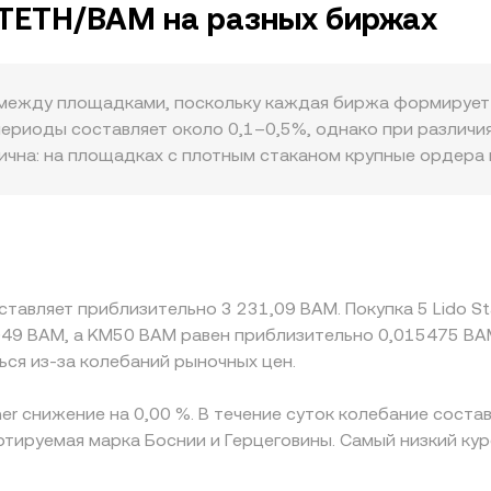
анов в США — способны менять оценку рисков Lido и ликв
STETH/BAM на разных биржах
_i) / Σ Volume_i, придавая больший вес рынкам с большим
ические факторы включают фандинговые ставки по бесср
ETH × текущий rate; обратное вычисление — количество S
ETH (усиливают краткосрочные движения), а также круп
EX, где AMM‑пулы (например, stETH/ETH) следуют инвариан
 в обертке wstETH, которые могут вызвать ценовые импу
 дисбаланс резервов меняет цену, а маршруты через ETH
 между площадками, поскольку каждая биржа формирует 
rsion rate.
ериоды составляет около 0,1–0,5%, однако при различиях
ична: на площадках с плотным стаканом крупные ордера 
размеру сделки сдвигают цену заметно сильнее. Географ
йкингу, процедурам KYC/AML, банковским рельсам для BAM
предложения на STETH. Дополнительно, котировки нередк
тся против USDT, а конвертация в BAM происходит через
 STETH/BAM. Арбитраж между биржами стремится выравни
ставляет приблизительно 3 231,09 BAM. Покупка 5 Lido S
на вывод, ончейн‑очередей на погашение stETH в ETH и р
49 BAM, а KM50 BAM равен приблизительно 0,015475 BA
сохраняются.
ься из-за колебаний рыночных цен.
her снижение на 0,00 %. В течение суток колебание сост
ртируемая марка Боснии и Герцеговины. Самый низкий кур