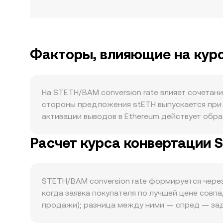
Факторы, влияющие на кур
На STETH/BAM conversion rate влияет сочетан
стороны предложения stETH выпускается при д
активации выводов в Ethereum действует обр
объем. Награды за стейкинг начисляются чере
Расчет курса конвертации 
не создает «халвинга» — механизма, характерн
ликвидности stETH/ETH, в протоколах кредито
альтернативе прямой блокировке ETH. На крат
Curve/Balancer: дестабилизация баланса пуло
STETH/BAM conversion rate формируется через
движением ETH и, через него, за биткоином; п
когда заявка покупателя по лучшей цене совпа
глобальным активам транслируется в номинац
продажи); разница между ними — спред — зад
через потоки в ETH и производные. Регулятор
используется как ориентир. На уровнях агре