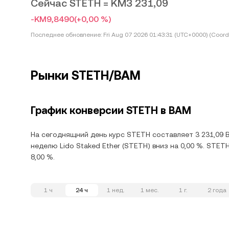
Сейчас STETH = KM3 231,09
-KM9,8490
(+0,00 %)
Последнее обновление:
Fri Aug 07 2026 01:43:31 (UTC+0000) (Coord
Рынки STETH/BAM
График конверсии STETH в BAM
На сегоднящний день курс STETH составляет 3 231,09 B
неделю Lido Staked Ether (STETH) вниз на 0,00 %. STET
8,00 %.
1 ч
24 ч
1 нед.
1 мес.
1 г.
2 года