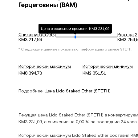
Герцеговины (BAM)
Цена в реальном времени: KM3 231,09
Снижение за 24 ч
Рост за 2
KM3 217,88
KM3 259,
* Следующие данные показывают информацию о рынке
STETH
.
Исторический максимум
Исторический минимум
KM8 394,73
KM2 351,51
Подробнее:
Цена
Lido Staked Ether
(
STETH
)
Текущая цена
Lido Staked Ether
(
STETH
) в
конвертируем
KM3 231,09
, c
снижение
на
0,00 %
за последние 24 часа
Исторический максимум
Lido Staked Ether
составил
KM8