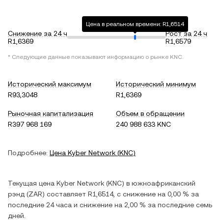
Цена в реальном времени: R1,6514
Снижение за 24 ч
Рост за 24 ч
R1,6369
R1,6579
* Следующие данные показывают информацию о рынке
KNC
.
Исторический максимум
Исторический минимум
R93,3048
R1,6369
Рыночная капитализация
Объем в обращении
R397 968 169
240 988 633 KNC
Подробнее:
Цена
Kyber Network
(
KNC
)
Текущая цена
Kyber Network
(
KNC
) в
южноафриканский
рэнд
(
ZAR
) составляет
R1,6514
, c
снижение
на
0,00 %
за
последние 24 часа и
снижение
на
2,00 %
за последние семь
дней.