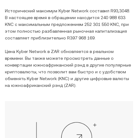
Исторический максимум
Kyber Network
составил
R93,3048
.
В настоящее время в обращении находится
240 988 633
KNC
с максимальным предложением
252 301 550 KNC
, при
этом полностью разбавленная рыночная капитализация
составляет приблизительно
R397 968 169
.
Цена
Kyber Network
в
ZAR
обновляется в реальном
времени. Вы также можете просмотреть данные о
конвертации
южноафриканский рэнд
в другие популярные
криптовалюты, что позволит вам быстро и с удобством
обменять
Kyber Network
(
KNC
) и другие цифровые валюты
на
южноафриканский рэнд
(
ZAR
).