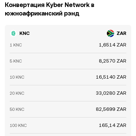
глубины пулов ликвидности на KyberSwap или других
Конвертация Kyber Network в
DEX меняют доступную ликвидность и чувство рынка,
южноафриканский рэнд
что транслируется в KNC/ZAR конверсионный курс.
KNC
ZAR
1,6514 ZAR
1 KNC
8,2570 ZAR
5 KNC
16,5140 ZAR
10 KNC
33,0280 ZAR
20 KNC
82,5699 ZAR
50 KNC
165,14 ZAR
100 KNC