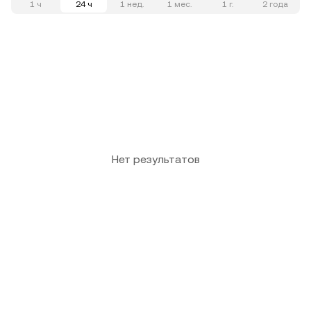
1 ч
24 ч
1 нед.
1 мес.
1 г.
2 года
Нет результатов