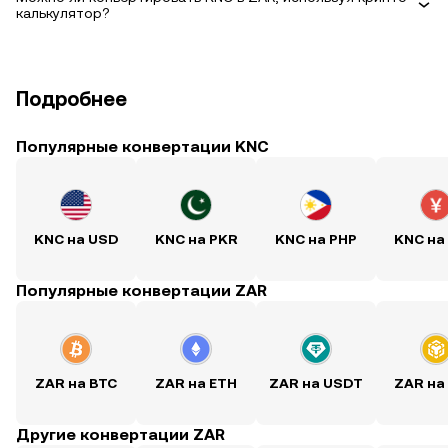
калькулятор?
Подробнее
Популярные конвертации KNC
KNC на USD
KNC на PKR
KNC на PHP
KNC на
Популярные конвертации ZAR
ZAR на BTC
ZAR на ETH
ZAR на USDT
ZAR на
Другие конвертации ZAR