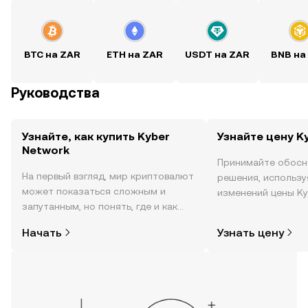
BTC на ZAR
ETH на ZAR
USDT на ZAR
BNB на
Руководства
Узнайте, как купить Kyber
Узнайте цену K
Network
Принимайте обосн
На первый взгляд, мир криптовалют
решения, использ
может показаться сложным и
изменений цены Ky
запутанным, но понять, где и как
реальном времени,
покупать криптовалюту, совсем не
настроениях в соо
Начать
Узнать цену
так сложно. Начните исследовать
новости и многое 
мир криптовалют в мобильном
приложении OKX или прямо здесь,
на сайте.