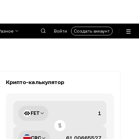
Разное
Войти
Создать аккаунт
Крипто-калькулятор
FET
CRC