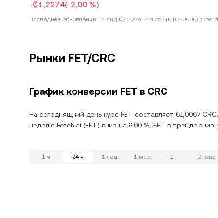
-₡1,2274
(-2,00 %)
Последнее обновление:
Fri Aug 07 2026 14:42:52 (UTC+0000) (Coord
Рынки FET/CRC
График конверсии FET в CRC
На сегоднящний день курс FET составляет 61,0067 CRC.
неделю Fetch.ai (FET) вниз на 6,00 %. FET в тренде вни
1 ч
24 ч
1 нед.
1 мес.
1 г.
2 года