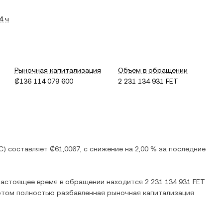
4 ч
Рыночная капитализация
Объем в обращении
₡136 114 079 600
2 231 134 931 FET
C
) составляет
₡61,0067
, c
снижение
на
2,00 %
за последние
 настоящее время в обращении находится
2 231 134 931 FET
 этом полностью разбавленная рыночная капитализация