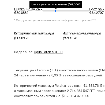
Цена в реальном времени: ₡61,0067
Снижение за 24 ч
Рост за 2
₡59,6883
₡64,2797
* Следующие данные показывают информацию о рынке
FET
.
Исторический максимум
Исторический минимум
₡1 583,76
₡53,1876
Подробнее:
Цена
Fetch.ai
(
FET
)
Текущая цена
Fetch.ai
(
FET
) в
костариканский колон
(
CR
24 часа и
снижение
на
6,00 %
за последние семь дней.
Исторический максимум
Fetch.ai
составил
₡1 583,76
. В
с максимальным предложением
2 714 384 547 FET
, при
составляет приблизительно
₡136 114 079 600
.