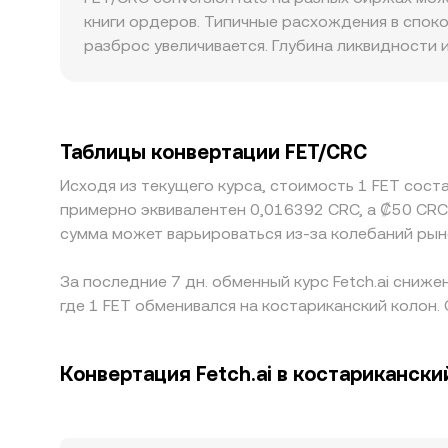
следовательно, цену. В итоге на любой момен
книги ордеров. Типичные расхождения в спок
состояния книги ордеров и, при учете нескол
разброс увеличивается. Глубина ликвидности
меньший ценовой эффект, тогда как на менее 
регуляторные факторы также важны: различия
ограничения на листинги могут создавать прем
пару FET/USDT и оценку USDT к CRC; любая не
Таблицы конвертации FET/CRC
rate. Арбитраж между площадками сглаживает
Исходя из текущего курса, стоимость 1 FET сост
ценового движения по пути делают выравнив
примерно эквивалентен 0,016392 CRC, а ₡50 CRC
сумма может варьироваться из-за колебаний рын
За последние 7 дн. обменный курс Fetch.ai сниже
где 1 FET обменивался на костариканский колон.
Конвертация Fetch.ai в костарикански