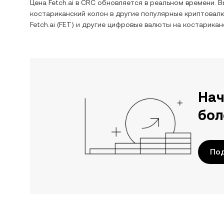
Цена
Fetch.ai
в
CRC
обновляется в реальном времени. 
костариканский колон
в другие популярные криптовалю
Fetch.ai
(
FET
) и другие цифровые валюты на
костарикан
Нач
бол
Под