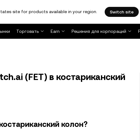
tates site for products available in your region.
Switch site
ынки
Торговать
Earn
Решения для корпораций
ch.ai (FET) в костариканский
в костариканский колон?