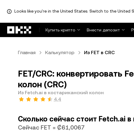
Looks like you're in the United States. Switch to the United S
Перейти к основному контенту
Купить крипто
Внести депозит
Р
Главная
Калькулятор
Из FET в CRC
FET/CRC: конвертировать Fet
колон (CRC)
Из Fetch.ai в костариканский колон
4,4
Сколько сейчас стоит Fetch.ai 
Сейчас FET = ₡61,0067