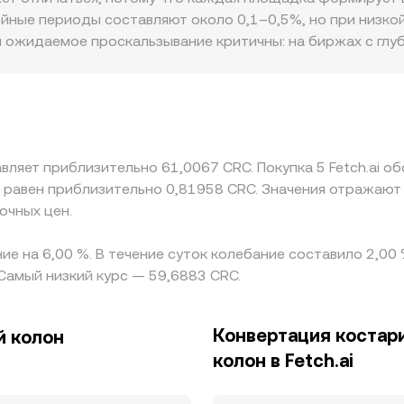
т времени FET/CRC conversion rate — это отражение посл
ойные периоды составляют около 0,1–0,5%, но при низко
ьких источников ликвидности, сводной VWAP.
 и ожидаемое проскальзывание критичны: на биржах с гл
ликвидных площадках такая же заявка заметно сдвигает 
 в доступности фиатных шлюзов в CRC, локальные требов
ии или скидки к глобальной цене FET. На многих рынках 
большая премия или дисконт USDT к CRC немедленно про
 расхождения, но не устраняет их полностью: задержки 
авляет приблизительно 61,0067 CRC. Покупка 5 Fetch.ai о
ание неполным, поэтому кратковременные различия межд
 равен приблизительно 0,81958 CRC. Значения отражают
очных цен.
ние на 6,00 %. В течение суток колебание составило 2,0
 Самый низкий курс — 59,6883 CRC.
Конвертация костар
й колон
колон в Fetch.ai