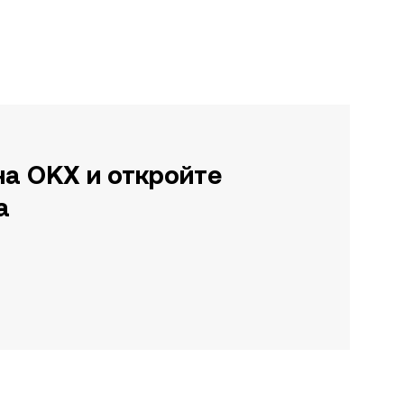
на OKX и откройте
а