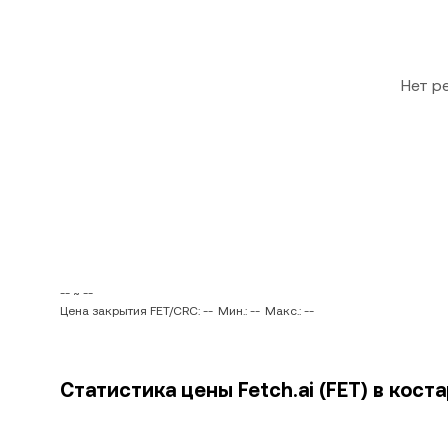
Нет р
-- ~ --
Цена закрытия FET/CRC: --
Мин.: --
Макс.: --
Статистика цены Fetch.ai (FET) в кост