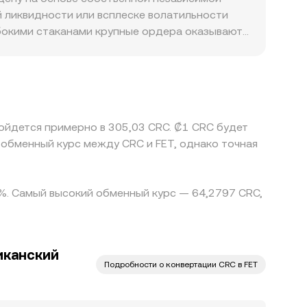
едней согласованной сделки, текущего
й ликвидности или всплеске волатильности
убокими стаканами крупные ордера оказывают
цену FET относительно CRC. Географические и
ания к идентификации и комплаенсу, а также
котировка FET/CRC косвенно проходит через
ецируется на итоговый FET/CRC conversion
переводов, комиссии, лимиты вывода и риск
бойдется примерно в 305,03 CRC. ₡1 CRC будет
у биржами сохраняются.
 обменный курс между CRC и FET, однако точная
0 %. Самый высокий обменный курс — 64,2797 CRC,
иканский
Подробности о конвертации CRC в FET