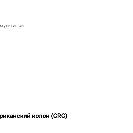
езультатов
ариканский колон (CRC)