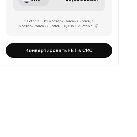
1 Fetch.ai = 61 костариканский колон, 1
костариканский колон = 0,016392 Fetch.ai
Конвертировать FET в CRC