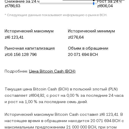
Снижение за 24 ч
Рост за 24 ч
zł786,63
zł806,04
* Следующие данные показывают информацию о рынке
BCH
.
Исторический максимум
Исторический минимум
zł6 123,41
zł276,64
Рыночная капитализация
Объем в обращении
zł16 156 128 796
20 071 694 BCH
Подробнее:
Цена
Bitcoin Cash
(
BCH
)
Текущая цена
Bitcoin Cash
(
BCH
) в
польский злотый
(
PLN
)
составляет
zł804,92
, c
рост
на
0,00 %
за последние 24 часа
и
рост
на
1,00 %
за последние семь дней.
Исторический максимум
Bitcoin Cash
составил
zł6 123,41
. В
настоящее время в обращении находится
20 071 694 BCH
с
максимальным предложением
21 000 000 BCH
, при этом