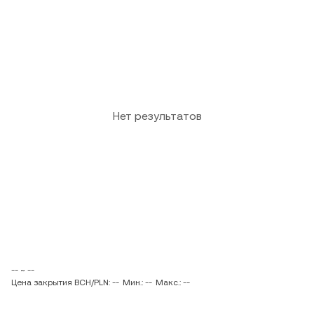
Нет результатов
-- ~ --
Цена закрытия BCH/PLN: --
Мин.: --
Макс.: --