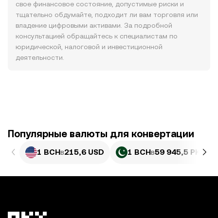
свое финансовое состояние, допустимые риски и
тщательно обдумайте, подходит ли вам торговля или
владение цифровыми активами. За подробной
консультацией обращайтесь к специалистам по
юридической, налоговой и инвестиционной
деятельности.
Популярные валюты для конвертации
1 BCH
в
215,6 USD
1 BCH
в
59 945,5 PKR