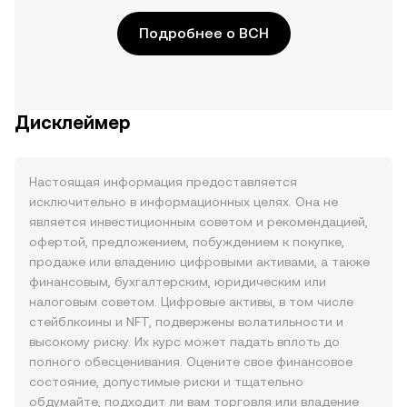
Подробнее о BCH
Дисклеймер
Настоящая информация предоставляется
исключительно в информационных целях. Она не
является инвестиционным советом и рекомендацией,
офертой, предложением, побуждением к покупке,
продаже или владению цифровыми активами, а также
финансовым, бухгалтерским, юридическим или
налоговым советом. Цифровые активы, в том числе
стейблкоины и NFT, подвержены волатильности и
высокому риску. Их курс может падать вплоть до
полного обесценивания. Оцените свое финансовое
состояние, допустимые риски и тщательно
обдумайте, подходит ли вам торговля или владение