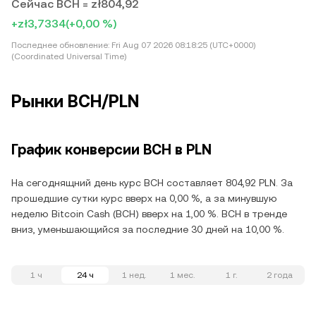
Сейчас BCH = zł804,92
+zł3,7334
(+0,00 %)
Последнее обновление:
Fri Aug 07 2026 08:18:25 (UTC+0000)
(Coordinated Universal Time)
Рынки BCH/PLN
График конверсии BCH в PLN
На сегоднящний день курс BCH составляет 804,92 PLN. За
прошедшие сутки курс вверх на 0,00 %, а за минувшую
неделю Bitcoin Cash (BCH) вверх на 1,00 %. BCH в тренде
вниз, уменьшающийся за последние 30 дней на 10,00 %.
1 ч
24 ч
1 нед.
1 мес.
1 г.
2 года