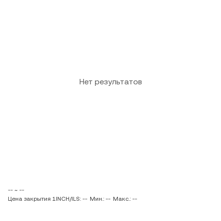
Нет результатов
-- ~ --
Цена закрытия 1INCH/ILS: --
Мин.: --
Макс.: --