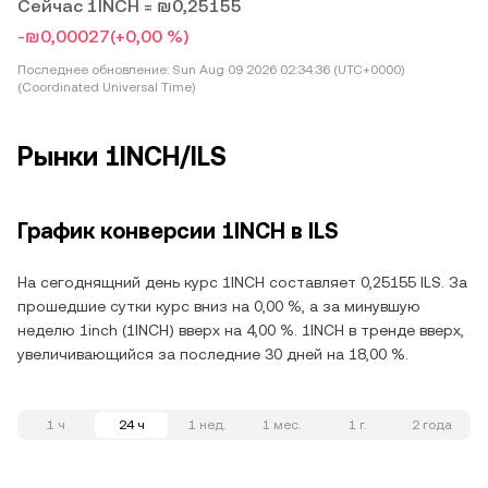
Сейчас 1INCH = ₪0,25155
-₪0,00027
(+0,00 %)
Последнее обновление:
Sun Aug 09 2026 02:34:36 (UTC+0000)
(Coordinated Universal Time)
Рынки 1INCH/ILS
График конверсии 1INCH в ILS
На сегоднящний день курс 1INCH составляет 0,25155 ILS. За
прошедшие сутки курс вниз на 0,00 %, а за минувшую
неделю 1inch (1INCH) вверх на 4,00 %. 1INCH в тренде вверх,
увеличивающийся за последние 30 дней на 18,00 %.
1 ч
24 ч
1 нед.
1 мес.
1 г.
2 года