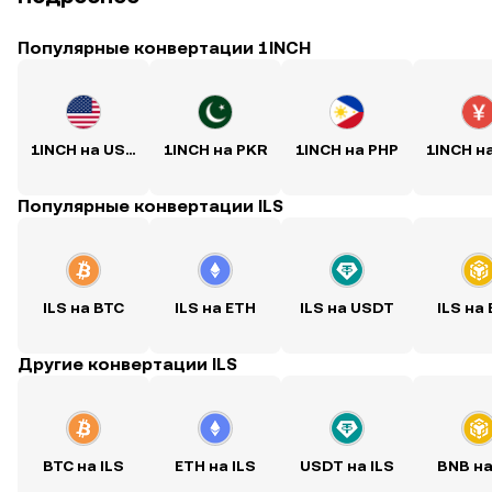
Популярные конвертации 1INCH
1INCH на USD
1INCH на PKR
1INCH на PHP
1INCH н
Популярные конвертации ILS
ILS на BTC
ILS на ETH
ILS на USDT
ILS на
Другие конвертации ILS
BTC на ILS
ETH на ILS
USDT на ILS
BNB на