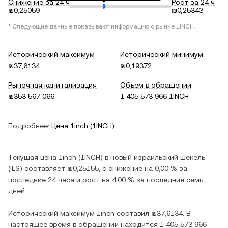
Снижение за 24 ч
Рост за 24 ч
₪0,25059
₪0,25343
* Следующие данные показывают информацию о рынке
1INCH
.
Исторический максимум
Исторический минимум
₪37,6134
₪0,19372
Рыночная капитализация
Объем в обращении
₪353 567 066
1 405 573 966 1INCH
Подробнее:
Цена
1inch
(
1INCH
)
Текущая цена
1inch
(
1INCH
) в
новый израильский шекель
(
ILS
) составляет
₪0,25155
, c
снижение
на
0,00 %
за
последние 24 часа и
рост
на
4,00 %
за последние семь
дней.
Исторический максимум
1inch
составил
₪37,6134
. В
настоящее время в обращении находится
1 405 573 966