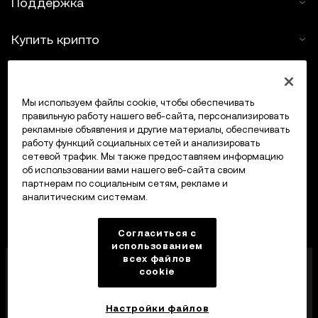
Поддержка
Купить крипто
Крипто-калькулятор
Мы используем файлы cookie, чтобы обеспечивать
Трейдинг
правильную работу нашего веб-сайта, персонализировать
рекламные объявления и другие материалы, обеспечивать
работу функций социальных сетей и анализировать
сетевой трафик. Мы также предоставляем информацию
об использовании вами нашего веб-сайта своим
партнерам по социальным сетям, рекламе и
аналитическим системам.
Согласиться с
использованием
всех файлов
Компания OKX Europe Limited, работающая под
cookie
торговой маркой OKX, получила лицензию
поставщика услуг в сфере криптоактивов от MFSA
в соответствии со статьей 28 Закона о рынках
Настройки файлов
криптоактивов (глава 647 Свода законов Мальты).