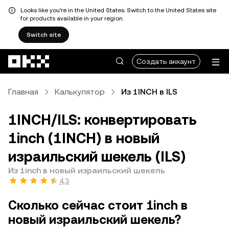
Looks like you're in the United States. Switch to the United States site
for products available in your region.
Switch site
Перейти к основному контенту
Создать аккаунт
Главная
Калькулятор
Из 1INCH в ILS
1INCH/ILS: конвертировать
1inch (1INCH) в новый
израильский шекель (ILS)
Из 1inch в новый израильский шекель
4,3
Сколько сейчас стоит 1inch в
новый израильский шекель?