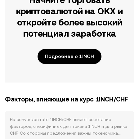
Начните торговать
криптовалютой на OKX и
откройте более высокий
потенциал заработка
Подробнее о 1INCH
Факторы, влияющие на курс 1INCH/CHF
На conversion rate 1INCH/CHF влияет сочетание
факторов, специфичных для токена 1INCH и для рынка
CHF. Со стороны предложения важны токеномика