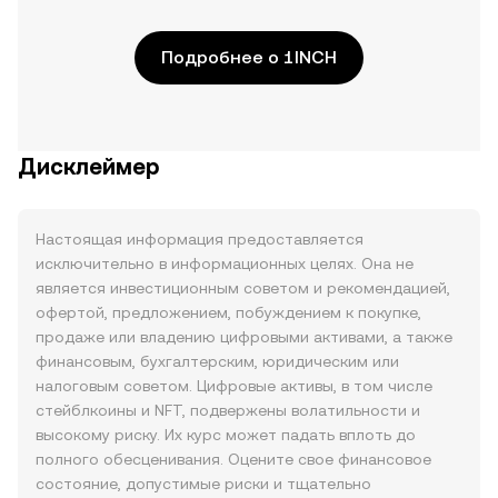
Подробнее о 1INCH
Дисклеймер
Настоящая информация предоставляется
исключительно в информационных целях. Она не
является инвестиционным советом и рекомендацией,
офертой, предложением, побуждением к покупке,
продаже или владению цифровыми активами, а также
финансовым, бухгалтерским, юридическим или
налоговым советом. Цифровые активы, в том числе
стейблкоины и NFT, подвержены волатильности и
высокому риску. Их курс может падать вплоть до
полного обесценивания. Оцените свое финансовое
состояние, допустимые риски и тщательно