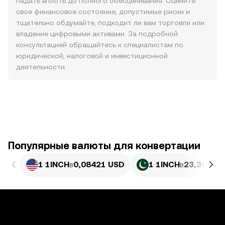
падать вплоть до полного обесценивания. Оцените
свое финансовое состояние, допустимые риски и
тщательно обдумайте, подходит ли вам торговля или
владение цифровыми активами. За подробной
консультацией обращайтесь к специалистам по
юридической, налоговой и инвестиционной
деятельности.
Популярные валюты для конвертации
1 1INCH
в
0,08421 USD
1 1INCH
в
23,39 PKR