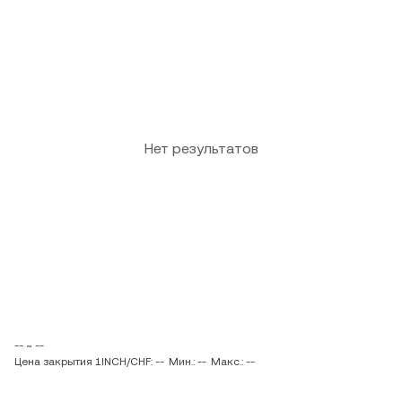
Нет результатов
-- ~ --
Цена закрытия 1INCH/CHF: --
Мин.: --
Макс.: --