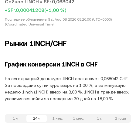
Сейчас 1INCH = SFr.0,068042
+SFr.0,00041208
(+1,00 %)
Последнее обновление:
Sat Aug 08 2026 08:26:00 (UTC+0000)
(Coordinated Universal Time)
Рынки 1INCH/CHF
График конверсии 1INCH в CHF
На сегоднящний день курс 1INCH составляет 0,068042 CHF.
За прошедшие сутки курс вверх на 1,00 %, а за минувшую
неделю 1inch (1INCH) вверх на 3,00 %. 1INCH в тренде вверх,
увеличивающийся за последние 30 дней на 18,00 %.
1 ч
24 ч
1 нед.
1 мес.
1 г.
2 года