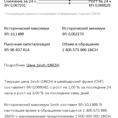
Снижение за 24 ч
Рост за 24 ч
SFr.0,067201
SFr.0,068526
* Следующие данные показывают информацию о рынке
1INCH
.
Исторический максимум
Исторический минимум
SFr.10,1488
SFr.0,052270
Рыночная капитализация
Объем в обращении
SFr.95 637 614
1 405 573 966 1INCH
Подробнее:
Цена
1inch
(
1INCH
)
Текущая цена
1inch
(
1INCH
) в
швейцарский франк
(
CHF
)
составляет
SFr.0,068042
, c
рост
на
1,00 %
за последние 24
часа и
рост
на
3,00 %
за последние семь дней.
Исторический максимум
1inch
составил
SFr.10,1488
. В
настоящее время в обращении находится
1 405 573 966
1INCH
с максимальным предложением
1 500 000 000 1INCH
,