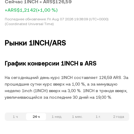
Сейчас 1INCH = ARS$126,59
+ARS$1,2142
(+1,00 %)
Последнее обновление:
Fri Aug 07 2026 19:38:09 (UTC+0000)
(Coordinated Universal Time)
Рынки 1INCH/ARS
График конверсии 1INCH в ARS
На сегоднящний день курс 1INCH составляет 126,59 ARS. За
прошедшие сутки курс вверх на 1,00 %, а за минувшую
неделю 1inch (1INCH) вверх на 3,00 %. 1INCH в тренде вверх,
увеличивающийся за последние 30 дней на 19,00 %.
1 ч
24 ч
1 нед.
1 мес.
1 г.
2 года