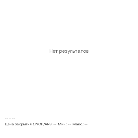
Нет результатов
-- ~ --
Цена закрытия 1INCH/ARS: --
Мин.: --
Макс.: --