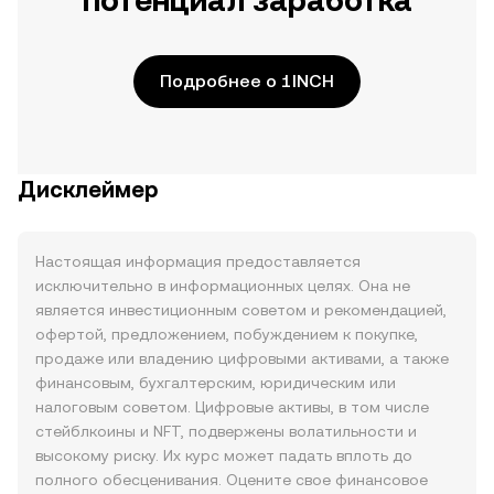
потенциал заработка
Подробнее о 1INCH
Дисклеймер
Настоящая информация предоставляется
исключительно в информационных целях. Она не
является инвестиционным советом и рекомендацией,
офертой, предложением, побуждением к покупке,
продаже или владению цифровыми активами, а также
финансовым, бухгалтерским, юридическим или
налоговым советом. Цифровые активы, в том числе
стейблкоины и NFT, подвержены волатильности и
высокому риску. Их курс может падать вплоть до
полного обесценивания. Оцените свое финансовое