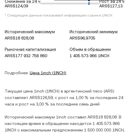
Снижение за 24 ч
Рост за 24 ч
ARS$124,09
ARS$127,13
* Следующие данные показывают информацию о рынке
1INCH
.
Исторический максимум
Исторический минимум
ARS$18 828,08
ARS$96,9705
Рыночная капитализация
Объем в обращении
ARS$177 932 756 860
1 405 573 966 1INCH
Подробнее:
Цена
1inch
(
1INCH
)
Текущая цена
1inch
(
1INCH
) в
аргентинский песо
(
ARS
)
составляет
ARS$126,59
, c
рост
на
1,00 %
за последние 24
часа и
рост
на
3,00 %
за последние семь дней.
Исторический максимум
1inch
составил
ARS$18 828,08
. В
настоящее время в обращении находится
1 405 573 966
1INCH
с максимальным предложением
1 500 000 000 1INCH
,