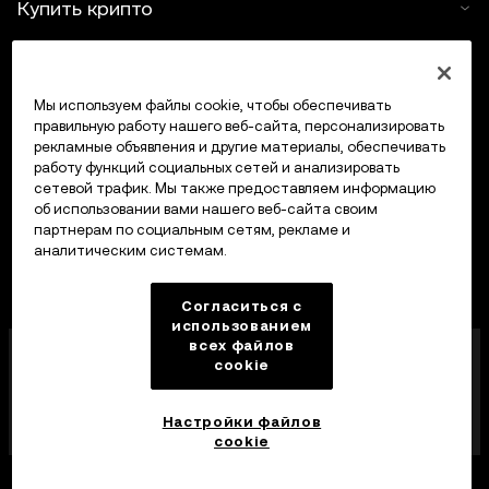
Купить крипто
Крипто-калькулятор
Мы используем файлы cookie, чтобы обеспечивать
Трейдинг
правильную работу нашего веб-сайта, персонализировать
рекламные объявления и другие материалы, обеспечивать
работу функций социальных сетей и анализировать
сетевой трафик. Мы также предоставляем информацию
об использовании вами нашего веб-сайта своим
партнерам по социальным сетям, рекламе и
аналитическим системам.
Согласиться с
использованием
всех файлов
Компания OKX Europe Limited, работающая под
cookie
торговой маркой OKX, получила лицензию
поставщика услуг в сфере криптоактивов от MFSA
в соответствии со статьей 28 Закона о рынках
Настройки файлов
криптоактивов (глава 647 Свода законов Мальты).
cookie