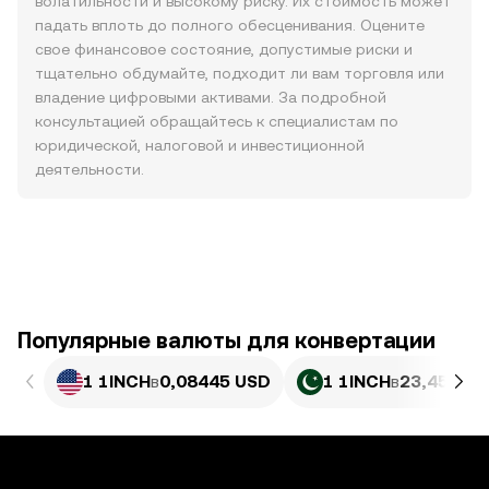
волатильности и высокому риску. Их стоимость может
падать вплоть до полного обесценивания. Оцените
свое финансовое состояние, допустимые риски и
тщательно обдумайте, подходит ли вам торговля или
владение цифровыми активами. За подробной
консультацией обращайтесь к специалистам по
юридической, налоговой и инвестиционной
деятельности.
Популярные валюты для конвертации
1 1INCH
в
0,08445 USD
1 1INCH
в
23,45 PKR