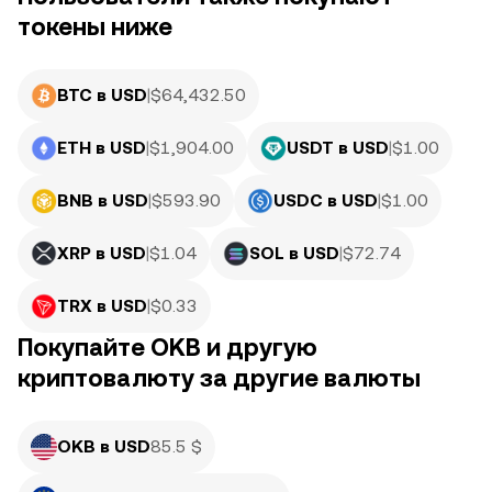
токены ниже
BTC в USD
|
$
64,432.50
ETH в USD
|
$
1,904.00
USDT в USD
|
$
1.00
BNB в USD
|
$
593.90
USDC в USD
|
$
1.00
XRP в USD
|
$
1.04
SOL в USD
|
$
72.74
TRX в USD
|
$
0.33
Покупайте OKB и другую
криптовалюту за другие валюты
OKB в USD
85.5 $