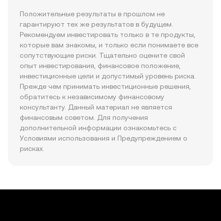
Положительные результаты в прошлом не 
гарантируют тех же результатов в будущем. 
Рекомендуем инвестировать только в те продукты, 
которые вам знакомы, и только если понимаете все 
сопутствующие риски. Тщательно оцените свой 
опыт инвестирования, финансовое положение, 
инвестиционные цели и допустимый уровень риска. 
Прежде чем принимать инвестиционные решения, 
обратитесь к независимому финансовому 
консультанту. Данный материал не является 
финансовым советом. Для получения 
дополнительной информации ознакомьтесь с 
Условиями использования и Предупреждением о 
рисках.