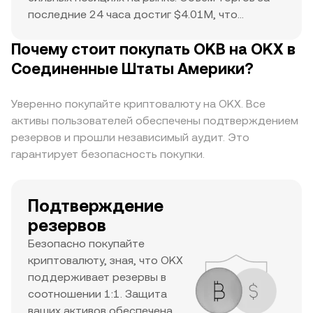
последние 24 часа достиг $4.01M, что
указывает на активность покупателей и
Почему стоит покупать OKB на OKX в
продавцов. Исторический максимум $258.6
служит ориентиром для текущего движения
Соединенные Штаты Америки?
цены и потенциального роста. Сочетание
высокого уровня рыночной капитализации,
Уверенно покупайте криптовалюту на OKX. Все
значительного ежедневного объема торгов и
активы пользователей обеспечены подтверждением
высокого исторического максимума говорит о
резервов и прошли независимый аудит. Это
том, что это крупный актив с высокой
гарантирует безопасность покупки.
заинтересованностью трейдеров и хорошей
ликвидностью.
Подтверждение
резервов
Безопасно покупайте
криптовалюту, зная, что OKX
поддерживает резервы в
соотношении 1:1. Защита
ваших активов обеспечена