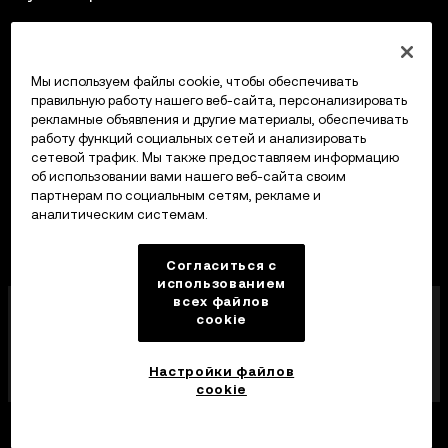
Крипто-калькулятор
Мы используем файлы cookie, чтобы обеспечивать
Трейдинг
правильную работу нашего веб-сайта, персонализировать
рекламные объявления и другие материалы, обеспечивать
работу функций социальных сетей и анализировать
сетевой трафик. Мы также предоставляем информацию
об использовании вами нашего веб-сайта своим
партнерам по социальным сетям, рекламе и
аналитическим системам.
Согласиться с
использованием
всех файлов
Компания OKX Europe Limited, работающая под
cookie
торговой маркой OKX, получила лицензию
поставщика услуг в сфере криптоактивов от MFSA
в соответствии со статьей 28 Закона о рынках
Настройки файлов
криптоактивов (глава 647 Свода законов Мальты).
cookie