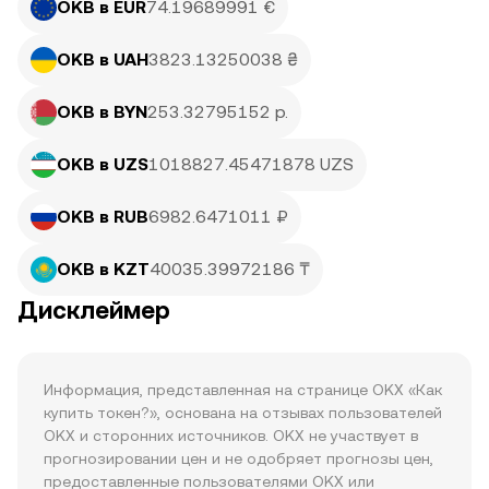
OKB в EUR
74.19689991 €
OKB в UAH
3823.13250038 ₴
OKB в BYN
253.32795152 р.
OKB в UZS
1018827.45471878 UZS
OKB в RUB
6982.6471011 ₽
OKB в KZT
40035.39972186 ₸
Дисклеймер
Информация, представленная на странице OKX «Как 
купить токен?», основана на отзывах пользователей 
OKX и сторонних источников. OKX не участвует в 
прогнозировании цен и не одобряет прогнозы цен, 
предоставленные пользователями OKX или 