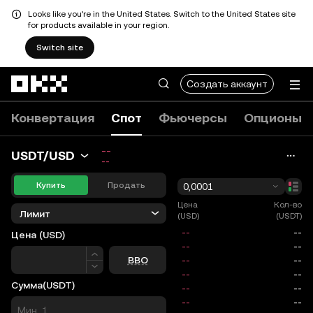
Looks like you're in the United States. Switch to the United States site
for products available in your region.
Switch site
Перейти к основному контенту
Создать аккаунт
Конвертация
Спот
Фьючерсы
Опционы
--
USDT/USD
--
Купить
Продать
0,0001
Цена
Кол-во
Лимит
(USD)
(USDT)
Цена
(USD)
Цена
BBO
Сумма
(USDT)