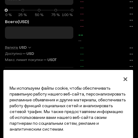
0 %
0 %
25 %
50 %
75 %
100 %
Всего
(USD)
--
--
Валюта
USD
Доступно
--
USD
Макс. лимит покупки
--
USDT
TP/SL
Мы используем файлы cookie, чтобы обеспечивать
Вход/регистрация
правильную работу нашего веб-сайта, персонализировать
Макс. цена
0
рекламные объявления и другие материалы, обеспечивать
работу функций социальных сетей и анализировать
Комиссии
сетевой трафик. Мы также предоставляем информацию
об использовании вами нашего веб-сайта своим
партнерам по социальным сетям, рекламе и
Открытые ордера
История ордеров
Открытые позици
аналитическим системам.