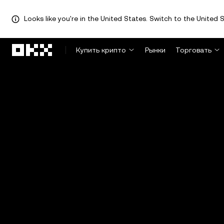
Looks like you're in the United States. Switch to the United S
Перейти к основному контенту
Купить крипто
Рынки
Торговать