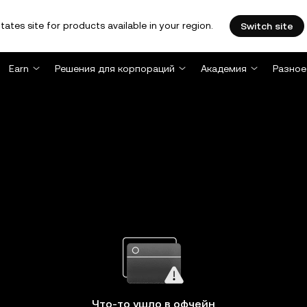
tates site for products available in your region.
Switch site
Earn
Решения для корпораций
Академия
Разное
Что-то ушло в офчейн